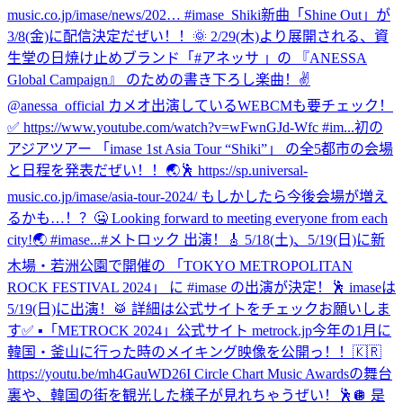
music.co.jp/imase/news/202… #imase_Shiki
新曲「Shine Out」が
3/8(金)に配信決定だぜい！！🌞 2/29(木)より展開される、資
生堂の日焼け止めブランド「#アネッサ 」の 『ANESSA
Global Campaign』 のための書き下ろし楽曲！✌️
@anessa_official カメオ出演しているWEBCMも要チェック！
✅ https://www.youtube.com/watch?v=wFwnGJd-Wfc #im...
初の
アジアツアー 「imase 1st Asia Tour “Shiki”」 の全5都市の会場
と日程を発表だぜい！！🌏🕺 https://sp.universal-
music.co.jp/imase/asia-tour-2024/ もしかしたら今後会場が増え
るかも…！？🤐 Looking forward to meeting everyone from each
city!🌏 #imase...
#メトロック 出演！🎸 5/18(土)、5/19(日)に新
木場・若洲公園で開催の 「TOKYO METROPOLITAN
ROCK FESTIVAL 2024」 に #imase の出演が決定！🕺 imaseは
5/19(日)に出演！🥁 詳細は公式サイトをチェックお願いしま
す✅ ▪︎「METROCK 2024」公式サイト metrock.jp
今年の1月に
韓国・釜山に行った時のメイキング映像を公開っ！！🇰🇷
https://youtu.be/mh4GauWD26I Circle Chart Music Awardsの舞台
裏や、韓国の街を観光した様子が見れちゃうぜい！🕺🪩 是