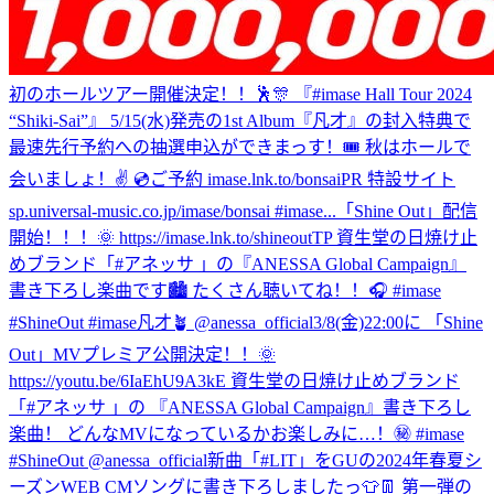
初のホールツアー開催決定！！🕺🎊 『#imase Hall Tour 2024
“Shiki-Sai”』 5/15(水)発売の1st Album『凡才』の封入特典で
最速先行予約への抽選申込ができまっす！🎟 秋はホールで
会いましょ！✌️ 💿ご予約 imase.lnk.to/bonsaiPR 特設サイト
sp.universal-music.co.jp/imase/bonsai #imase...
「Shine Out」配信
開始！！！🌞 https://imase.lnk.to/shineoutTP 資生堂の日焼け止
めブランド「#アネッサ 」の『ANESSA Global Campaign』
書き下ろし楽曲です🏙️ たくさん聴いてね！！🎧 #imase
#ShineOut #imase凡才🪴 @anessa_official
3/8(金)22:00に 「Shine
Out」MVプレミア公開決定！！🌞
https://youtu.be/6IaEhU9A3kE 資生堂の日焼け止めブランド
「#アネッサ 」の 『ANESSA Global Campaign』書き下ろし
楽曲！ どんなMVになっているかお楽しみに…！㊙️ #imase
#ShineOut @anessa_official
新曲「#LIT」をGUの2024年春夏シ
ーズンWEB CMソングに書き下ろしましたっ👕👖 第一弾の