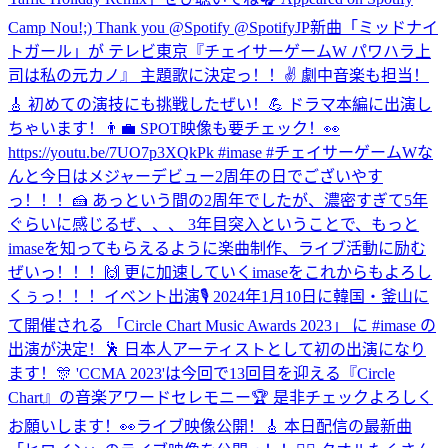
Camp Nou!;) Thank you @Spotify @SpotifyJP
新曲「ミッドナイ
トガール」が テレビ東京『チェイサーゲームW パワハラ上
司は私の元カノ』 主題歌に決定っ！！✌️ 劇中音楽も担当！
🎸 初めての演技にも挑戦したぜい！💪 ドラマ本編に出演し
ちゃいます！👨‍💼 SPOT映像も要チェック！👀
https://youtu.be/7UO7p3XQkPk #imase #チェイサーゲームW
な
んと今日はメジャーデビュー2周年の日でございやす
っ！！！🍰 あっという間の2周年でしたが、濃密すぎて5年
ぐらいに感じるぜ、、、 3年目突入ということで、もっと
imaseを知ってもらえるように楽曲制作、ライブ活動に励む
ぜいっ！！！🙌 更に加速していくimaseをこれからもよろし
くぅっ！！！
イベント出演🎙 2024年1月10日に韓国・釜山に
て開催される 「Circle Chart Music Awards 2023」 に #imase の
出演が決定！🕺 日本人アーティストとして初の出演になり
ます！🎊 'CCMA 2023'は今回で13回目を迎える『Circle
Chart』の音楽アワードセレモニー🏆 是非チェックよろしく
お願いします！👀
ライブ映像公開！🎸 本日配信の最新曲