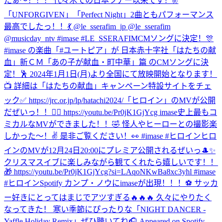
たぁ〜！！！ 代々木での日本ツアー以来です！✌️
「UNFORGIVEN」「Perfect Night」2曲ともパフォーマンス
最高でしたっ！！💃 @le_sserafim_jp @le_sserafim
@musicday_ntv #imase #LE_SSERAFIM
CMソングに決定！🎊
#imase の楽曲「#ユートピア」が 日本赤十字社「はたちの献
血」新ＣＭ「あの子が献血・町中華」篇 のCMソングに決
定！🕺 2024年1月1日(月)より全国にて放映開始となります！
📺 詳細は「はたちの献血」キャンペーン特設サイトをチェ
ック✅ https://jrc.or.jp/lp/hatachi2024/
「ヒロイン」のMVが公開
だぜいっ！！🦸‍♀️ https://youtu.be/Pr0jK1GjYcg imase史上最もコ
ミカルなMVができました！！🤣 怪人やヒーローとの撮影楽
しかった〜！✌️ 是非ご覧ください！👀 #imase #ヒロイン
ヒロ
インのMVが12月24日20:00にプレミア公開されるぜいっ🎩✨
クリスマスイブに楽しみながら観てくれたら嬉しいです！！
🎁 https://youtu.be/Pr0jK1GjYcg?si=LAqoNKwBa8xc3yhl #imase
#ヒロイン
Spotify カンプ・ノウにimaseが出現！！！⚽️ サッカ
ー好きにとってはまじでアツすぎる🔥🔥🔥 久々にやりたく
なってきた！ 寒い季節にぴったりな「NIGHT DANCER -
Yaffle Holiday Remix」ぜひ聴いてね🎧 Appeared on Spotify