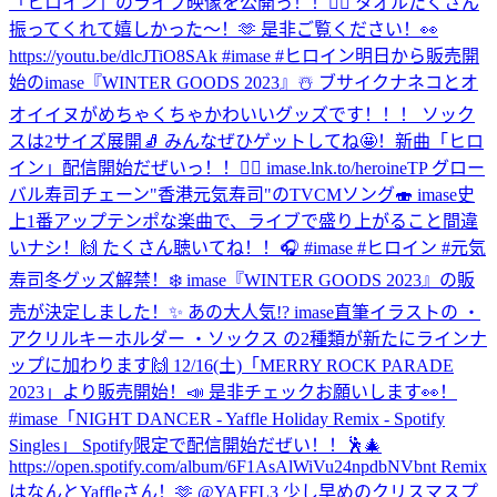
「ヒロイン」のライブ映像を公開っ！！🦸‍♀️ タオルたくさん
振ってくれて嬉しかった〜！🫶 是非ご覧ください！👀
https://youtu.be/dlcJTiO8SAk #imase #ヒロイン
明日から販売開
始のimase『WINTER GOODS 2023』☃️ ブサイクナネコとオ
オイイヌがめちゃくちゃかわいいグッズです！！！ ソック
スは2サイズ展開🧦 みんなぜひゲットしてね🤩！
新曲「ヒロ
イン」配信開始だぜいっ！！🦸‍♀️ imase.lnk.to/heroineTP グロー
バル寿司チェーン"香港元気寿司"のTVCMソング🍣 imase史
上1番アップテンポな楽曲で、ライブで盛り上がること間違
いナシ！🙌 たくさん聴いてね！！🎧 #imase #ヒロイン #元気
寿司
冬グッズ解禁！❄️ imase『WINTER GOODS 2023』の販
売が決定しました！✨ あの大人気!? imase直筆イラストの ・
アクリルキーホルダー ・ソックス の2種類が新たにラインナ
ップに加わります🙌 12/16(土)「MERRY ROCK PARADE
2023」より販売開始！📣 是非チェックお願いします👀！
#imase
「NIGHT DANCER - Yaffle Holiday Remix - Spotify
Singles」 Spotify限定で配信開始だぜい！！🕺🎄
https://open.spotify.com/album/6F1AsAlWiVu24npdbNVbnt Remix
はなんとYaffleさん！🫶 @YAFFL3 少し早めのクリスマスプ