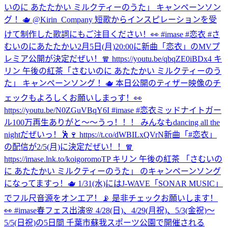
いのに あたたかい ミルクティーのうた」 キャンペーンソン
グ ！🫖 @Kirin_Company 短歌からインスピレーションを受
けて制作した歌詞にもご注目ください！👀 #imase #恋衣 #さ
むいのにあたたかい
2月5日(月)20:00に新曲「恋衣」のMVプ
レミア公開が決定だぜい！🧣 https://youtu.be/qbqZE0iBDx4 キ
リン 午後の紅茶「さむいのに あたたかい ミルクティーのう
た」 キャンペーンソング ！🫖 本日公開のティザー映像のチ
ェックもよろしくお願いしまっす！👀
https://youtu.be/N0ZGuVBqY6I #imase #恋衣
ミッドナイトガー
ル100万再生ありがと〜〜うっ！！！ みんなもdancing all the
nightだぜいっ！🕺🍷 https://t.co/dWBILxQVrN
新曲「#恋衣」
の配信が2/5(月)に決定だぜい！！🧣
https://imase.lnk.to/koigoromoTP キリン 午後の紅茶 「さむいの
に あたたかい ミルクティーのうた」 のキャンペーンソング
になってますっ！🫖 1/31(水)にはJ-WAVE「SONAR MUSIC」
でフル尺音源をオンエア！📡 是非チェックお願いします！
👀 #imase
春フェス出演🌸 4/28(日)、4/29(月祝)、5/3(金祝)〜
5/5(日祝)の5日間 千葉市蘇我スポーツ公園で開催される