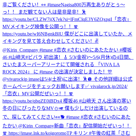
非ご覧ください！👀 #imase
Nagisa800万再生ありがとぅ〜
っ！！ まだ観てない人は是非是非！🕺
https://youtu.be/CLZW7ijX7ek?si=lFmClqE3Y6ZQxpgI
「恋衣」
MVメイキング映像を公開っ！！🧣
https://youtu.be/wI6NBgnkBlU 僕がどこに出演していたか、メ
イキングを見て答え合わせしてください！✌️
@Kirin_Company #imase #恋衣 #さむいのにあたたかい #櫻坂
46 #山﨑天
#ビバラ 初出演！🎸 5/3(金祝)〜5/6(月休)の4日間、
さいたまスーパーアリーナにて開催される 「VIVA LA
ROCK 2024」 に #imase の出演が決定しました！🎊
@vivarockjp imaseは5/4(土祝)に出演！🕺🪩 その他詳細は公式
ホームページをチェックお願いします✅ vivalarock.jp/2024/
「恋衣」MV公開だぜいっ！！🧣
https://youtu.be/qbqZE0iBDx4 櫻坂46 #山﨑天 さん出演の寒い
冬の日にぴったりなMV⛄️🎺 僕も少しだけ出演しているの
で、探してみてください👀🐕 #imase #恋衣 #さむいのにあた
たかい @Kirin_Company
新曲「恋衣」配信開始だぜいっ！！
🧣 https://imase.lnk.to/koigoromoTP キリン #午後の紅茶「さむ