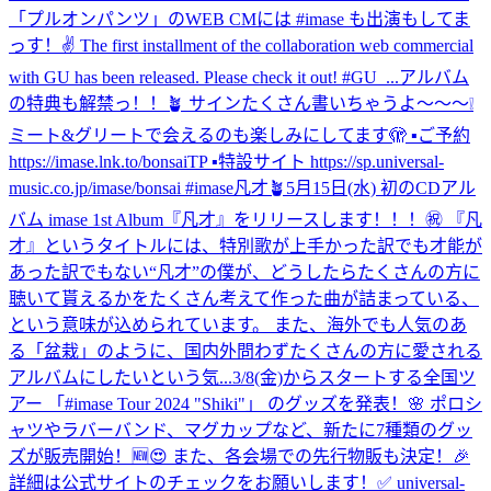
「プルオンパンツ」のWEB CMには #imase も出演もしてま
っす！✌️ The first installment of the collaboration web commercial
with GU has been released. Please check it out! #GU_...
アルバム
の特典も解禁っ！！🪴 サインたくさん書いちゃうよ〜〜〜❕
ミート&グリートで会えるのも楽しみにしてます🫣 ▪️ご予約
https://imase.lnk.to/bonsaiTP ▪️特設サイト https://sp.universal-
music.co.jp/imase/bonsai #imase凡才🪴
5月15日(水) 初のCDアル
バム imase 1st Album『凡才』をリリースします！！！㊗ 『凡
才』というタイトルには、特別歌が上手かった訳でも才能が
あった訳でもない“凡才”の僕が、どうしたらたくさんの方に
聴いて貰えるかをたくさん考えて作った曲が詰まっている、
という意味が込められています。 また、海外でも人気のあ
る「盆栽」のように、国内外問わずたくさんの方に愛される
アルバムにしたいという気...
3/8(金)からスタートする全国ツ
アー 「#imase Tour 2024 "Shiki"」 のグッズを発表！🌸 ポロシ
ャツやラバーバンド、マグカップなど、新たに7種類のグッ
ズが販売開始！🆕😍 また、各会場での先行物販も決定！🎉
詳細は公式サイトのチェックをお願いします！✅ universal-