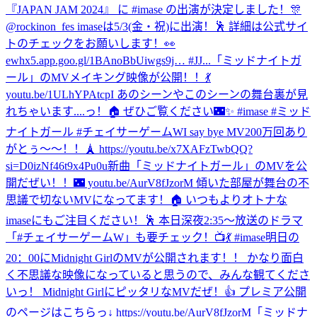
『JAPAN JAM 2024』 に #imase の出演が決定しました！🎊
@rockinon_fes imaseは5/3(金・祝)に出演！🕺 詳細は公式サイ
トのチェックをお願いします！👀
ewhx5.app.goo.gl/1BAnoBbUiwgs9j… #JJ...
「ミッドナイトガ
ール」のMVメイキング映像が公開！！💃
youtu.be/1ULhYPAtcpI あのシーンやこのシーンの舞台裏が見
れちゃいます....っ！🏠 ぜひご覧ください🌃✨ #imase #ミッド
ナイトガール #チェイサーゲームW
I say bye MV200万回あり
がとぅ〜〜！！🗼 https://youtu.be/x7XAFzTwbQQ?
si=D0izNf46t9x4Pu0u
新曲「ミッドナイトガール」のMVを公
開だぜい！！🌃 youtu.be/AurV8fJzorM 傾いた部屋が舞台の不
思議で切ないMVになってます！🏠 いつもよりオトナな
imaseにもご注目ください！🕺 本日深夜2:35〜放送のドラマ
「#チェイサーゲームW」も要チェック！📺💃 #imase
明日の
20：00にMidnight GirlのMVが公開されます！！ かなり面白
く不思議な映像になっていると思うので、みんな観てくださ
いっ！ Midnight GirlにピッタリなMVだぜ！👍 プレミア公開
のページはこちらっ↓ https://youtu.be/AurV8fJzorM
「ミッドナ