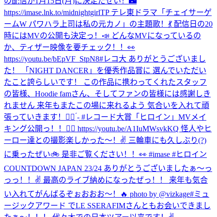
の配信が1月15日(月)に決定だぜい！🌃
https://imase.lnk.to/midnightgirlTP テレ東ドラマ「チェイサーゲ
ームW パワハラ上司は私の元カノ」の主題歌！💃 配信日の20
時にはMVの公開も決定っ！📣 どんなMVになっているの
か、ティザー映像を要チェック！！👀
https://youtu.be/bEpVF_StpN8
#レコ大 ありがとうございまし
た！ 「NIGHT DANCER」を優秀作品賞に 選んでいただい
たこと誇らしいです！ この作品に携わってくれたスタッフ
の皆様、Hoodie famさん、そしてファンの皆様には感謝しき
れません 来年もまたこの場に来れるよう 気合いを入れて頑
張っていきます！✊🏻 ̖́- #レコード大賞
「ヒロイン」MVメイ
キング公開っ！！🦸‍♀️ https://youtu.be/A1IuMWsvkKQ 怪人やヒ
ーロー達との撮影楽しかった〜！✌️ 三輪車にも久しぶり(?)
に乗ったぜい🚲 是非ご覧ください！！👀 #imase #ヒロイン
COUNTDOWN JAPAN 23/24 ありがとうございましたぁ〜っ
っっ！！✌️ 最高のライブ納めになったぜっ！！ 来年も気合
い入れてがんばるぞぉおおお〜！🔥 photo by @vizkage
#ミュ
ージックアワード でLE SSERAFIMさんともお会いできまし