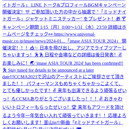
イトガール」 LINE トーク&プロフィールBGMキャンペーン
開催決定！🎊 ご参加頂いた方の中から抽選で "「ミッドナイ
トガール」ジャケットミニステッカー" をプレゼント！🎁 🍸
キャンペーン期間 1/15（月）0:00〜1/31（水）23:59 詳細はホ
ームページをチェック👀 https://www.universal-
music.co.jp/imase/news/2024-01...
「imase ASIA TOUR 2024」 開
催決定！！！🎪✨ 日本を飛び出し、アジアでライブツアーし
ちゃいますっ！🕺🕺 日程や会場などの詳細は後日発表！✌️
お楽しみに！🌏 'imase ASIA TOUR 2024' has been confirmed!!
🕺 Stay tuned for details to be announced at a later
date!!!
CCMA2023で沢山のアーティストにご挨拶させて頂き
ました！！ パフォーマンスもめちゃくちゃかっこよくて、
とても優しかったです！✌️ 来年も出演できるよう頑張るぜい
っ！💪
CCMAありがとうございましたっ！！！✌️ おきゃわ
いいトロフィーもらったぜいっ！🏆 来年もアワードを頂け
るよう今年一年気合い入れて頑張っていきます！！応援よろ
しくお願いします！
釜山in!!!
新曲「#ミッドナイトガール」