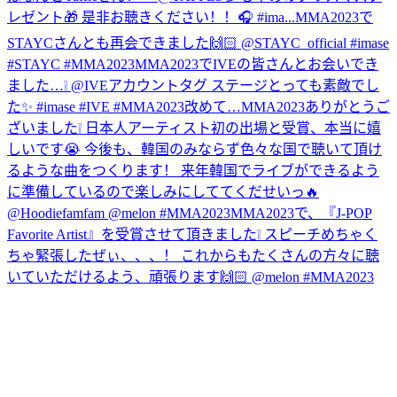
レゼント🎁 是非お聴きください！！🎧 #ima...
MMA2023で
STAYCさんとも再会できました🙌🏻 @STAYC_official #imase
#STAYC #MMA2023
MMA2023でIVEの皆さんとお会いでき
ました…❕ @IVEアカウントタグ ステージとっても素敵でし
た✨ #imase #IVE #MMA2023
改めて…MMA2023ありがとうご
ざいました❕ 日本人アーティスト初の出場と受賞、本当に嬉
しいです😭 今後も、韓国のみならず色々な国で聴いて頂け
るような曲をつくります！ 来年韓国でライブができるよう
に準備しているので楽しみにしててくだせいっ🔥
@Hoodiefamfam @melon #MMA2023
MMA2023で、『J-POP
Favorite Artist』を受賞させて頂きました❕ スピーチめちゃく
ちゃ緊張したぜぃ、、、！ これからもたくさんの方々に聴
いていただけるよう、頑張ります🙌🏻 @melon #MMA2023