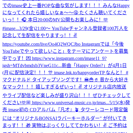
でのimase史上一番POPな曲な気がします！！！みんなHappy
になってくれたら嬉しいなぁ〜〜🤤 たくさん聴いてくださ
いっ！！🎧 本日20:00のMV公開もお楽しみに！🫶
#imase...
3/29(金)21:00〜 YouTubeチャンネル登録者100万人を
記念して生配信をやりますっ！！✌️
https://youtube.com/live/Oo4Q2WQCJbo Instagramでは「今後
YouTubeでやって欲しいこと」をテーマにアンケートを募集
中でっす！💌 https://www.instagram.com/imase11_9?
igsh=MTdvbmdxb3VneG11c...
新曲「Happy Order?」が4月1日
(月)に配信決定！！！🎊 imase.lnk.to/happyorderTP なんと！ #
マクドナルド タイアップソングです！🍔🍟🥤 昔から大好き
なマック！！！嬉しすぎるぜいっ！✌️ オリジナル店内放送
やライブ配信など楽しみが盛り沢山！！！ぜひチェックして
ください🫶🏼 https://www.universal-music.co.jp/imas...
5/15(水)発
売 imase初の CDアルバム『凡才』🪴 タワーレコード限定盤
には "オリジナルBONSAIラバーキーホルダー" が付いてき
まっす！！🎁 実物はぷっくりしててかわちい！✌️ ご予約は