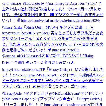
っ🫶 #imase_Shiki photo by @na...
imase 1st Asia Tour "Shiki" 📍
上海公演の追加開催が決定しました！ 今年の6月〜7月にか
けて、 全6都市を回ります！🌃 アジアツアー楽しみすぎるぜ
いっ！！✌️ https://sp.universal-music.co.jp/imase/asia-tour-2024/
#imase_Shiki
「Shine Out」 MVメイキングを公開！！🌞
https://youtu.be/S0HNIym3deQ 実はとってもカラフルだった衣
装やダンサーさん！🕺💃 メイキングを見てからMVを見る
と、また違った楽しみ方ができるかも…！？🫶 白黒MVの裏
側を是非ご覧くださいっ！🎥 #imase #ShineOut
@anessa_official
#imase凡才🪴に新曲 “BONSAI"と"Rainy
Driver” 全曲出揃いました✌️お楽しみにっ🕺
https://imase.lnk.to/bonsaiTP
「Happy Order?」 MV公開しました
っ！！🫶 youtu.be/nmMYhqlZJWU マクドナルド感満載のハッ
ピーなMVになってます！🍔🍟 バイト前に見ればやる気アッ
プ間違いなしっ！🔥 是非ご覧ください！📺 #imase
#HappyOrder #マクドナルド @McDonaldsJapan
#マクドナルド
@McDonaldsJapan タイアップソング🍔🍟🥤 「Happy Order?」
リリースしました！！🎊 https://imase.lnk.to/happyorderTP 今ま