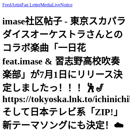
Feed
Artist
Fan Letter
Media
Live
Notice
imase社区帖子 - 東京スカパラ
ダイスオーケストラさんとの
コラボ楽曲「一日花
feat.imase & 習志野高校吹奏
楽部」が7月1日にリリース決
定しましたっ！！！🕺🎷
https://tokyoska.lnk.to/ichinich
そして日本テレビ系「ZIP!」
新テーマソングにも決定！☁️