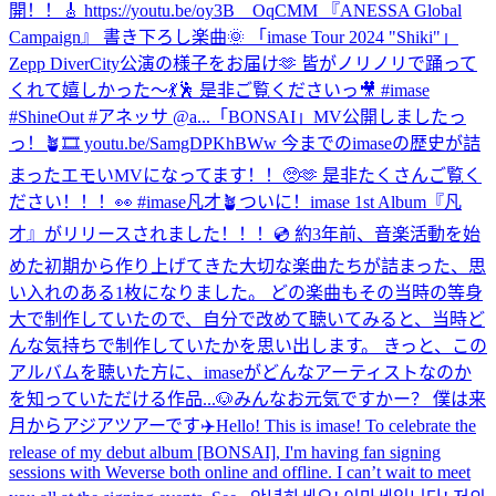
開！！🎸 https://youtu.be/oy3B__OqCMM 『ANESSA Global
Campaign』 書き下ろし楽曲🌞 「imase Tour 2024 "Shiki"」
Zepp DiverCity公演の様子をお届け🫶 皆がノリノリで踊って
くれて嬉しかった〜💃🕺 是非ご覧くださいっ🎥 #imase
#ShineOut #アネッサ @a...
「BONSAI」MV公開しましたっ
っ！🪴🎞 youtu.be/SamgDPKhBWw 今までのimaseの歴史が詰
まったエモいMVになってます！！🥺🫶 是非たくさんご覧く
ださい！！！👀 #imase凡才🪴
ついに！imase 1st Album『凡
才』がリリースされました！！！💿 約3年前、音楽活動を始
めた初期から作り上げてきた大切な楽曲たちが詰まった、思
い入れのある1枚になりました。 どの楽曲もその当時の等身
大で制作していたので、自分で改めて聴いてみると、当時ど
んな気持ちで制作していたかを思い出します。 きっと、この
アルバムを聴いた方に、imaseがどんなアーティストなのか
を知っていただける作品...
🐶
みんなお元気ですかー？ 僕は来
月からアジアツアーです✈️
Hello! This is imase! To celebrate the
release of my debut album [BONSAI], I'm having fan signing
sessions with Weverse both online and offline. I can’t wait to meet