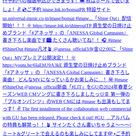
行予約への抽選申込ができまっす！🎟 秋はホールで会いま
しょ！✌️ 💿ご予約 imase.lnk.to/bonsaiPR 特設サイト
sp.universal-music.co.jp/imase/bonsai #imase...
「Shine Out」配信
開始！！！🌞 https://imase.lnk.to/shineoutTP 資生堂の日焼け止
めブランド「#アネッサ 」の『ANESSA Global Campaign』
書き下ろし楽曲です🏙️ たくさん聴いてね！！🎧 #imase
#ShineOut #imase凡才🪴 @anessa_official
3/8(金)22:00に 「Shine
Out」MVプレミア公開決定！！🌞
https://youtu.be/6IaEhU9A3kE 資生堂の日焼け止めブランド
「#アネッサ 」の 『ANESSA Global Campaign』書き下ろし
楽曲！ どんなMVになっているかお楽しみに…！㊙️ #imase
#ShineOut @anessa_official
新曲「#LIT」をGUの2024年春夏シ
ーズンWEB CMソングに書き下ろしましたっ👕👖 第一弾の
「プルオンパンツ」のWEB CMには #imase も出演もしてま
っす！✌️ The first installment of the collaboration web commercial
with GU has been released. Please check it out! #GU_...
アルバム
の特典も解禁っ！！🪴 サインたくさん書いちゃうよ〜〜〜❕
ミート&グリートで会えるのも楽しみにしてます🫣 ▪️ご予約