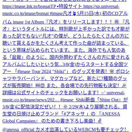
https://imase.lnk.to/bonsaiTP ▪️特設サイト https://sp.universal-
music.co.jp/imase/bonsai #imase凡才🪴
5月15日(水) 初のCDアル
バム imase 1st Album『凡才』をリリースします！！！㊗ 『凡
才』というタイトルには、特別歌が上手かった訳でも才能が
あった訳でもない“凡才”の僕が、どうしたらたくさんの方に
聴いて貰えるかをたくさん考えて作った曲が詰まっている、
という意味が込められています。 また、海外でも人気のあ
る「盆栽」のように、国内外問わずたくさんの方に愛される
アルバムにしたいという気...
3/8(金)からスタートする全国ツ
アー 「#imase Tour 2024 "Shiki"」 のグッズを発表！🌸 ポロシ
ャツやラバーバンド、マグカップなど、新たに7種類のグッ
ズが販売開始！🆕😍 また、各会場での先行物販も決定！🎉
詳細は公式サイトのチェックをお願いします！✅ universal-
music.co.jp/imase/news/202… #imase_Shiki
新曲「Shine Out」が
3/8(金)に配信決定だぜい！！🌞 2/29(木)より展開される、資
生堂の日焼け止めブランド「#アネッサ 」の 『ANESSA
Global Campaign』 のための書き下ろし楽曲！✌️
@anessa_official カメオ出演しているWEBCMも要チェック！