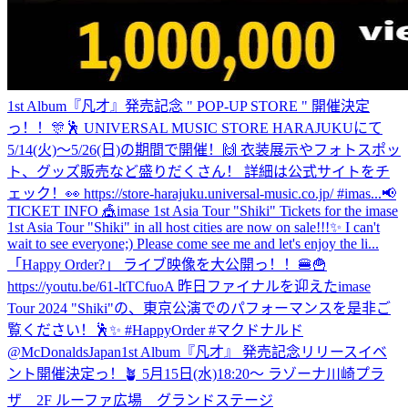
1st Album『凡才』発売記念 " POP-UP STORE " 開催決定
っ！！🎊🕺 UNIVERSAL MUSIC STORE HARAJUKUにて
5/14(火)〜5/26(日)の期間で開催！🙌 衣装展示やフォトスポッ
ト、グッズ販売など盛りだくさん！ 詳細は公式サイトをチ
ェック！👀 https://store-harajuku.universal-music.co.jp/ #imas...
📢
TICKET INFO 🎪imase 1st Asia Tour "Shiki" Tickets for the imase
1st Asia Tour "Shiki" in all host cities are now on sale!!!✨ I can't
wait to see everyone;) Please come see me and let's enjoy the li...
「Happy Order?」 ライブ映像を大公開っ！！🍔🍟
https://youtu.be/61-ltTCfuoA 昨日ファイナルを迎えたimase
Tour 2024 "Shiki"の、東京公演でのパフォーマンスを是非ご
覧ください！🕺✨ #HappyOrder #マクドナルド
@McDonaldsJapan
1st Album『凡才』 発売記念リリースイベ
ント開催決定っ！🪴 5月15日(水)18:20〜 ラゾーナ川崎プラ
ザ 2F ルーファ広場 グランドステージ