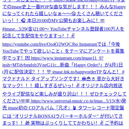
でのimase史上一番POPな曲な気がします！！！みんなHappy
になってくれたら嬉しいなぁ〜〜🤤 たくさん聴いてくださ
いっ！！🎧 本日20:00のMV公開もお楽しみに！🫶
#imase...
3/29(金)21:00〜 YouTubeチャンネル登録者100万人を
記念して生配信をやりますっ！！✌️
https://youtube.com/live/Oo4Q2WQCJbo Instagramでは「今後
YouTubeでやって欲しいこと」をテーマにアンケートを募集
中でっす！💌 https://www.instagram.com/imase11_9?
igsh=MTdvbmdxb3VneG11c...
新曲「Happy Order?」が4月1日
(月)に配信決定！！！🎊 imase.lnk.to/happyorderTP なんと！ #
マクドナルド タイアップソングです！🍔🍟🥤 昔から大好き
なマック！！！嬉しすぎるぜいっ！✌️ オリジナル店内放送
やライブ配信など楽しみが盛り沢山！！！ぜひチェックして
ください🫶🏼 https://www.universal-music.co.jp/imas...
5/15(水)発
売 imase初の CDアルバム『凡才』🪴 タワーレコード限定盤
には "オリジナルBONSAIラバーキーホルダー" が付いてき
まっす！！🎁 実物はぷっくりしててかわちい！✌️ ご予約は