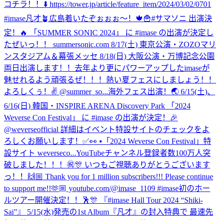
コチラ！！⬇️ https://tower.jp/article/feature_item/2024/03/02/0701
#imase凡才🪴
広島着いたぞぉぉぉ〜！🍁🍟
#サマソニ 出演決
定！🔥 「SUMMER SONIC 2024」 に #imase の出演が決定し
たぜいっ！！ summersonic.com 8/17(土) 東京公演・ZOZOマリ
ンスタジアム＆幕張メッセ 8/18(日) 大阪公演・万博記念公園
両日出演します！！去年より更にパワーアップしたimaseが
魅せれるよう頑張るぜ！！！熱い夏フェスにしましょう！！
よろしくぅ！✌️ @summer_so...
海外フェス出演！🌏 6/15(土)、
6/16(日) 韓国・INSPIRE ARENA Discovery Park 「2024
Weverse Con Festival」 に #imase の出演が決定！🎉
@weverseofficial 詳細はイベント特設サイトのチェックをよ
ろしくお願いします！✅👀 ▪「2024 Weverse Con Festival」特
設サイト weverseco...
YouTubeチャンネル登録者数100万人突
破しました！！！㊗️🎊 いつもご視聴ありがとうございます
っ！！🙌🏼 Thank you for 1 million subscribers!!! Please continue
to support me!!🫶🏼 youtube.com/@imase_1109 #imase
初のホー
ルツアー開催決定！！🕺🎊 『#imase Hall Tour 2024 “Shiki-
Sai”』 5/15(水)発売の1st Album『凡才』の封入特典で 最速先