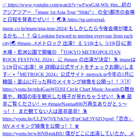
✅ https://www.youtube.com/watch?v=wFwnGJd-Wfc #im...
初の
アジアツアー 「imase 1st Asia Tour “Shiki”」 の全5都市の会場
と日程を発表だぜい！！🌏🕺 https://sp.universal-
music.co.jp/imase/asia-tour-2024/ もしかしたら今後会場が増え
るかも…！？🤐 Looking forward to meeting everyone from each
city!🌏 #imase...
#メトロック 出演！🎸 5/18(土)、5/19(日)に新
木場・若洲公園で開催の 「TOKYO METROPOLITAN
ROCK FESTIVAL 2024」 に #imase の出演が決定！🕺 imaseは
5/19(日)に出演！🥁 詳細は公式サイトをチェックお願いしま
す✅ ▪︎「METROCK 2024」公式サイト metrock.jp
今年の1月に
韓国・釜山に行った時のメイキング映像を公開っ！！🇰🇷
https://youtu.be/mh4GauWD26I Circle Chart Music Awardsの舞台
裏や、韓国の街を観光した様子が見れちゃうぜい！🕺🪩 是
非ご覧ください！👀 #imase
Nagisa800万再生ありがとぅ〜
っ！！ まだ観てない人は是非是非！🕺
https://youtu.be/CLZW7ijX7ek?si=lFmClqE3Y6ZQxpgI
「恋衣」
MVメイキング映像を公開っ！！🧣
https://youtu.be/wI6NBgnkBlU 僕がどこに出演していたか、メ