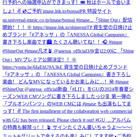
行予約への抽選申込ができまっす！🎟 秋はホールで会いま
しょ！✌️ 💿ご予約 imase.lnk.to/bonsaiPR 特設サイト
sp.universal-music.co.jp/imase/bonsai #imase...
「Shine Out」配信
開始！！！🌞 https://imase.lnk.to/shineoutTP 資生堂の日焼け止
めブランド「#アネッサ 」の『ANESSA Global Campaign』
書き下ろし楽曲です🏙️ たくさん聴いてね！！🎧 #imase
#ShineOut #imase凡才🪴 @anessa_official
3/8(金)22:00に 「Shine
Out」MVプレミア公開決定！！🌞
https://youtu.be/6IaEhU9A3kE 資生堂の日焼け止めブランド
「#アネッサ 」の 『ANESSA Global Campaign』書き下ろし
楽曲！ どんなMVになっているかお楽しみに…！㊙️ #imase
#ShineOut @anessa_official
新曲「#LIT」をGUの2024年春夏シ
ーズンWEB CMソングに書き下ろしましたっ👕👖 第一弾の
「プルオンパンツ」のWEB CMには #imase も出演もしてま
っす！✌️ The first installment of the collaboration web commercial
with GU has been released. Please check it out! #GU_...
アルバム
の特典も解禁っ！！🪴 サインたくさん書いちゃうよ〜〜〜❕
ミート&グリートで会えるのも楽しみにしてます🫣 ▪️ご予約