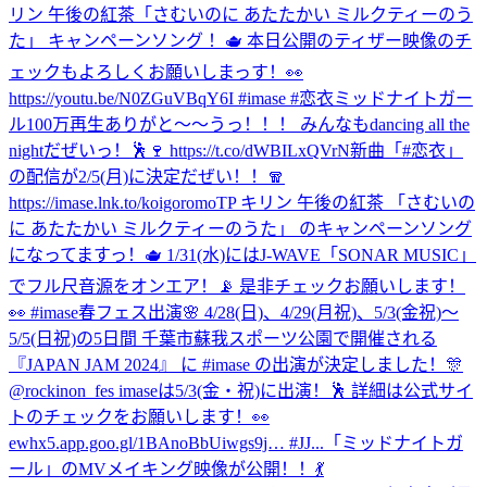
リン 午後の紅茶「さむいのに あたたかい ミルクティーのう
た」 キャンペーンソング ！🫖 本日公開のティザー映像のチ
ェックもよろしくお願いしまっす！👀
https://youtu.be/N0ZGuVBqY6I #imase #恋衣
ミッドナイトガー
ル100万再生ありがと〜〜うっ！！！ みんなもdancing all the
nightだぜいっ！🕺🍷 https://t.co/dWBILxQVrN
新曲「#恋衣」
の配信が2/5(月)に決定だぜい！！🧣
https://imase.lnk.to/koigoromoTP キリン 午後の紅茶 「さむいの
に あたたかい ミルクティーのうた」 のキャンペーンソング
になってますっ！🫖 1/31(水)にはJ-WAVE「SONAR MUSIC」
でフル尺音源をオンエア！📡 是非チェックお願いします！
👀 #imase
春フェス出演🌸 4/28(日)、4/29(月祝)、5/3(金祝)〜
5/5(日祝)の5日間 千葉市蘇我スポーツ公園で開催される
『JAPAN JAM 2024』 に #imase の出演が決定しました！🎊
@rockinon_fes imaseは5/3(金・祝)に出演！🕺 詳細は公式サイ
トのチェックをお願いします！👀
ewhx5.app.goo.gl/1BAnoBbUiwgs9j… #JJ...
「ミッドナイトガ
ール」のMVメイキング映像が公開！！💃