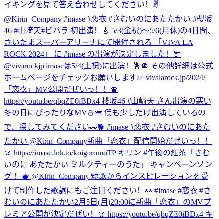
イキングを見て答え合わせしてください！✌️
@Kirin_Company #imase #恋衣 #さむいのにあたたかい #櫻坂
46 #山﨑天
#ビバラ 初出演！🎸 5/3(金祝)〜5/6(月休)の4日間、
さいたまスーパーアリーナにて開催される 「VIVA LA
ROCK 2024」 に #imase の出演が決定しました！🎊
@vivarockjp imaseは5/4(土祝)に出演！🕺🪩 その他詳細は公式
ホームページをチェックお願いします✅ vivalarock.jp/2024/
「恋衣」MV公開だぜいっ！！🧣
https://youtu.be/qbqZE0iBDx4 櫻坂46 #山﨑天 さん出演の寒い
冬の日にぴったりなMV⛄️🎺 僕も少しだけ出演しているの
で、探してみてください👀🐕 #imase #恋衣 #さむいのにあた
たかい @Kirin_Company
新曲「恋衣」配信開始だぜいっ！！
🧣 https://imase.lnk.to/koigoromoTP キリン #午後の紅茶「さむ
いのに あたたかい ミルクティーのうた」 キャンペーンソン
グ ！🫖 @Kirin_Company 短歌からインスピレーションを受
けて制作した歌詞にもご注目ください！👀 #imase #恋衣 #さ
むいのにあたたかい
2月5日(月)20:00に新曲「恋衣」のMVプ
レミア公開が決定だぜい！🧣 https://youtu.be/qbqZE0iBDx4 キ