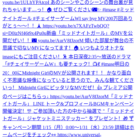
youtu.be/1ULhYPAtcpI あのシーンやこのシーンの舞台裏が見
れちゃいます....っ！🏠 ぜひご覧ください🌃✨ #imase #ミッド
ナイトガール #チェイサーゲームW
I say bye MV200万回あり
がとぅ〜〜！！🗼 https://youtu.be/x7XAFzTwbQQ?
si=D0izNf46t9x4Pu0u
新曲「ミッドナイトガール」のMVを公
開だぜい！！🌃 youtu.be/AurV8fJzorM 傾いた部屋が舞台の不
思議で切ないMVになってます！🏠 いつもよりオトナな
imaseにもご注目ください！🕺 本日深夜2:35〜放送のドラマ
「#チェイサーゲームW」も要チェック！📺💃 #imase
明日の
20：00にMidnight GirlのMVが公開されます！！ かなり面白
く不思議な映像になっていると思うので、みんな観てくださ
いっ！ Midnight GirlにピッタリなMVだぜ！👍 プレミア公開
のページはこちらっ↓ https://youtu.be/AurV8fJzorM
「ミッドナ
イトガール」 LINE トーク&プロフィールBGMキャンペーン
開催決定！🎊 ご参加頂いた方の中から抽選で "「ミッドナイ
トガール」ジャケットミニステッカー" をプレゼント！🎁 🍸
キャンペーン期間 1/15（月）0:00〜1/31（水）23:59 詳細はホ
ームページをチェック👀 https://www.universal-