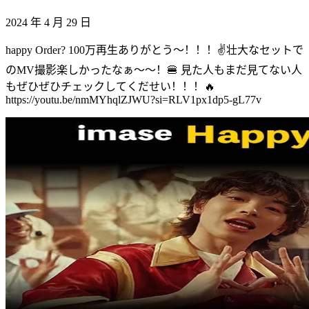
2024 年 4 月 29 日
happy Order? 100万再生ありがとう〜！！！✌️壮大なセットで
のMV撮影楽しかったなぁ〜〜！🍔 見た人もまだ見てない人
もぜひぜひチェックしてくだせい！！！🔥
https://youtu.be/nmMYhqlZJWU?si=RLV1px1dp5-gL77v