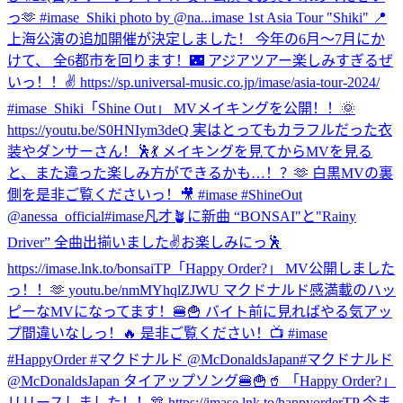
っ🫶 #imase_Shiki photo by @na...
imase 1st Asia Tour "Shiki" 📍
上海公演の追加開催が決定しました！ 今年の6月〜7月にか
けて、 全6都市を回ります！🌃 アジアツアー楽しみすぎるぜ
いっ！！✌️ https://sp.universal-music.co.jp/imase/asia-tour-2024/
#imase_Shiki
「Shine Out」 MVメイキングを公開！！🌞
https://youtu.be/S0HNIym3deQ 実はとってもカラフルだった衣
装やダンサーさん！🕺💃 メイキングを見てからMVを見る
と、また違った楽しみ方ができるかも…！？🫶 白黒MVの裏
側を是非ご覧くださいっ！🎥 #imase #ShineOut
@anessa_official
#imase凡才🪴に新曲 “BONSAI"と"Rainy
Driver” 全曲出揃いました✌️お楽しみにっ🕺
https://imase.lnk.to/bonsaiTP
「Happy Order?」 MV公開しました
っ！！🫶 youtu.be/nmMYhqlZJWU マクドナルド感満載のハッ
ピーなMVになってます！🍔🍟 バイト前に見ればやる気アッ
プ間違いなしっ！🔥 是非ご覧ください！📺 #imase
#HappyOrder #マクドナルド @McDonaldsJapan
#マクドナルド
@McDonaldsJapan タイアップソング🍔🍟🥤 「Happy Order?」
リリースしました！！🎊 https://imase.lnk.to/happyorderTP 今ま