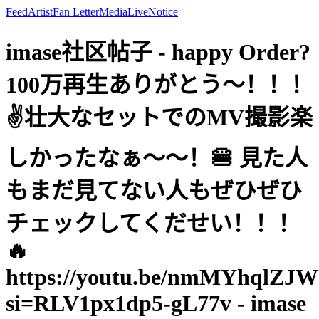
Feed
Artist
Fan Letter
Media
Live
Notice
imase社区帖子 - happy Order?
100万再生ありがとう〜！！！
✌️壮大なセットでのMV撮影楽
しかったなぁ〜〜！🍔 見た人
もまだ見てない人もぜひぜひ
チェックしてくだせい！！！
🔥
https://youtu.be/nmMYhqlZJ
si=RLV1px1dp5-gL77v - imase