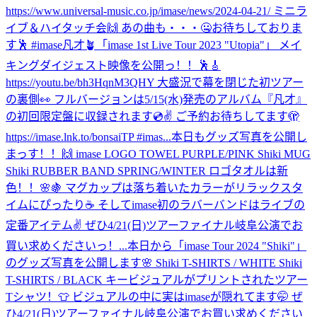
https://www.universal-music.co.jp/imase/news/2024-04-21/ ミニラ
イブ＆ハイタッチ会🙌 あの曲も・・・🤐お待ちしておりま
す🕺 #imase凡才🪴
「imase 1st Live Tour 2023 "Utopia"」 メイ
キングダイジェスト映像を公開っ！！🕺🎸
https://youtu.be/bh3HqnM3QHY 大盛況で幕を閉じた初ツアー
の裏側👀 フルバージョンは5/15(水)発売のアルバム『凡才』
の初回限定盤に収録されます💿✌️ ご予約お待ちしてます🫣
https://imase.lnk.to/bonsaiTP #imas...
本日もグッズ写真を公開し
まっす！！🙌 imase LOGO TOWEL PURPLE/PINK Shiki MUG
Shiki RUBBER BAND SPRING/WINTER ロゴタオルは新
色！！🌸🍇 マグカップは落ち着いたカラーがリラックスタ
イムにぴったり☕️ そしてimase初のラバーバンドはライブの
定番アイテム✌️ ぜひ4/21(日)ツアーファイナル岐阜公演でお
買い求めくださいっ！...
本日から「imase Tour 2024 "Shiki"」
のグッズ写真を公開します🌸 Shiki T-SHIRTS / WHITE Shiki
T-SHIRTS / BLACK キービジュアルがプリントされたツアー
Tシャツ！👕 ビジュアルの中に実はimaseが隠れてます🤭 ぜ
ひ4/21(日)ツアーファイナル岐阜公演でお買い求めください