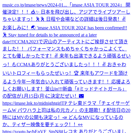
music.co.jp/imase/news/2024-01...
「imase ASIA TOUR 2024」 開
催決定！！！🎪✨ 日本を飛び出し、アジアでライブツアーし
ちゃいますっ！🕺🕺 日程や会場などの詳細は後日発表！✌️
お楽しみに！🌏 'imase ASIA TOUR 2024' has been confirmed!!
🕺 Stay tuned for details to be announced at a later
date!!!
CCMA2023で沢山のアーティストにご挨拶させて頂き
ました！！ パフォーマンスもめちゃくちゃかっこよくて、
とても優しかったです！✌️ 来年も出演できるよう頑張るぜい
っ！💪
CCMAありがとうございましたっ！！！✌️ おきゃわ
いいトロフィーもらったぜいっ！🏆 来年もアワードを頂け
るよう今年一年気合い入れて頑張っていきます！！応援よろ
しくお願いします！
釜山in!!!
新曲「#ミッドナイトガール」
の配信が1月15日(月)に決定だぜい！🌃
https://imase.lnk.to/midnightgirlTP テレ東ドラマ「チェイサーゲ
ームW パワハラ上司は私の元カノ」の主題歌！💃 配信日の20
時にはMVの公開も決定っ！📣 どんなMVになっているの
か、ティザー映像を要チェック！！👀
https://youtu.be/bEpVF_StpN8
#レコ大 ありがとうございまし