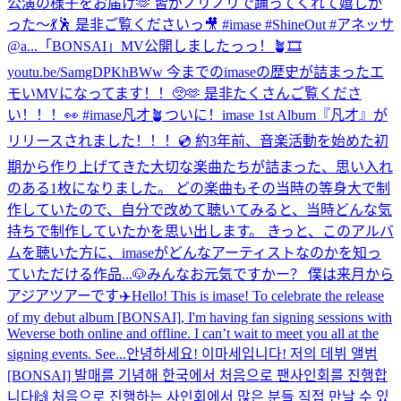
公演の様子をお届け🫶 皆がノリノリで踊ってくれて嬉しか
った〜💃🕺 是非ご覧くださいっ🎥 #imase #ShineOut #アネッサ
@a...
「BONSAI」MV公開しましたっっ！🪴🎞
youtu.be/SamgDPKhBWw 今までのimaseの歴史が詰まったエ
モいMVになってます！！🥺🫶 是非たくさんご覧くださ
い！！！👀 #imase凡才🪴
ついに！imase 1st Album『凡才』が
リリースされました！！！💿 約3年前、音楽活動を始めた初
期から作り上げてきた大切な楽曲たちが詰まった、思い入れ
のある1枚になりました。 どの楽曲もその当時の等身大で制
作していたので、自分で改めて聴いてみると、当時どんな気
持ちで制作していたかを思い出します。 きっと、このアルバ
ムを聴いた方に、imaseがどんなアーティストなのかを知っ
ていただける作品...
🐶
みんなお元気ですかー？ 僕は来月から
アジアツアーです✈️
Hello! This is imase! To celebrate the release
of my debut album [BONSAI], I'm having fan signing sessions with
Weverse both online and offline. I can’t wait to meet you all at the
signing events. See...
안녕하세요! 이마세입니다! 저의 데뷔 앨범
[BONSAI] 발매를 기념해 한국에서 처음으로 팬사인회를 진행합
니다🙌 처음으로 진행하는 사인회에서 많은 분들 직접 만날 수 있