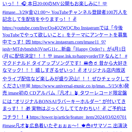
いっ！！🎧 本日20:00のMV公開もお楽しみに！🫶
#imase...
3/29(金)21:00〜 YouTubeチャンネル登録者100万人を
記念して生配信をやりますっ！！✌️
https://youtube.com/live/Oo4Q2WQCJbo Instagramでは「今後
YouTubeでやって欲しいこと」をテーマにアンケートを募集
中でっす！💌 https://www.instagram.com/imase11_9?
igsh=MTdvbmdxb3VneG11c...
新曲「Happy Order?」が4月1日
(月)に配信決定！！！🎊 imase.lnk.to/happyorderTP なんと！ #
マクドナルド タイアップソングです！🍔🍟🥤 昔から大好き
なマック！！！嬉しすぎるぜいっ！✌️ オリジナル店内放送
やライブ配信など楽しみが盛り沢山！！！ぜひチェックして
ください🫶🏼 https://www.universal-music.co.jp/imas...
5/15(水)発
売 imase初の CDアルバム『凡才』🪴 タワーレコード限定盤
には "オリジナルBONSAIラバーキーホルダー" が付いてき
まっす！！🎁 実物はぷっくりしててかわちい！✌️ ご予約は
コチラ！！⬇️ https://tower.jp/article/feature_item/2024/03/02/0701
#imase凡才🪴
広島着いたぞぉぉぉ〜！🍁🍟
#サマソニ 出演決