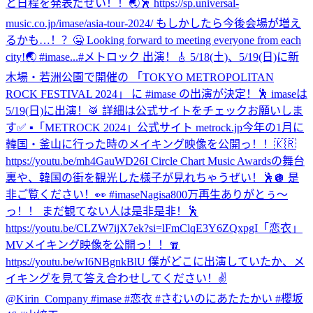
と日程を発表だぜい！！🌏🕺 https://sp.universal-
music.co.jp/imase/asia-tour-2024/ もしかしたら今後会場が増え
るかも…！？🤐 Looking forward to meeting everyone from each
city!🌏 #imase...
#メトロック 出演！🎸 5/18(土)、5/19(日)に新
木場・若洲公園で開催の 「TOKYO METROPOLITAN
ROCK FESTIVAL 2024」 に #imase の出演が決定！🕺 imaseは
5/19(日)に出演！🥁 詳細は公式サイトをチェックお願いしま
す✅ ▪︎「METROCK 2024」公式サイト metrock.jp
今年の1月に
韓国・釜山に行った時のメイキング映像を公開っ！！🇰🇷
https://youtu.be/mh4GauWD26I Circle Chart Music Awardsの舞台
裏や、韓国の街を観光した様子が見れちゃうぜい！🕺🪩 是
非ご覧ください！👀 #imase
Nagisa800万再生ありがとぅ〜
っ！！ まだ観てない人は是非是非！🕺
https://youtu.be/CLZW7ijX7ek?si=lFmClqE3Y6ZQxpgI
「恋衣」
MVメイキング映像を公開っ！！🧣
https://youtu.be/wI6NBgnkBlU 僕がどこに出演していたか、メ
イキングを見て答え合わせしてください！✌️
@Kirin_Company #imase #恋衣 #さむいのにあたたかい #櫻坂