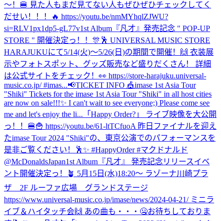
〜！🍔 見た人もまだ見てない人もぜひぜひチェックしてく
だせい！！！🔥 https://youtu.be/nmMYhqlZJWU?
si=RLV1px1dp5-gL77v
1st Album『凡才』発売記念 " POP-UP
STORE " 開催決定っ！！🎊🕺 UNIVERSAL MUSIC STORE
HARAJUKUにて5/14(火)〜5/26(日)の期間で開催！🙌 衣装展
示やフォトスポット、グッズ販売など盛りだくさん！ 詳細
は公式サイトをチェック！👀 https://store-harajuku.universal-
music.co.jp/ #imas...
📢TICKET INFO 🎪imase 1st Asia Tour
"Shiki" Tickets for the imase 1st Asia Tour "Shiki" in all host cities
are now on sale!!!✨ I can't wait to see everyone;) Please come see
me and let's enjoy the li...
「Happy Order?」 ライブ映像を大公開
っ！！🍔🍟 https://youtu.be/61-ltTCfuoA 昨日ファイナルを迎え
たimase Tour 2024 "Shiki"の、東京公演でのパフォーマンスを
是非ご覧ください！🕺✨ #HappyOrder #マクドナルド
@McDonaldsJapan
1st Album『凡才』 発売記念リリースイベ
ント開催決定っ！🪴 5月15日(水)18:20〜 ラゾーナ川崎プラ
ザ 2F ルーファ広場 グランドステージ
https://www.universal-music.co.jp/imase/news/2024-04-21/ ミニラ
イブ＆ハイタッチ会🙌 あの曲も・・・🤐お待ちしておりま