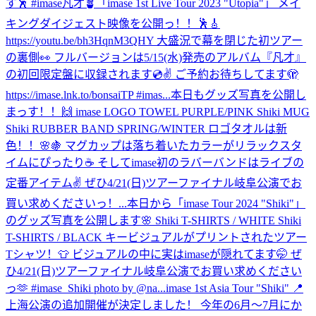
す🕺 #imase凡才🪴
「imase 1st Live Tour 2023 "Utopia"」 メイ
キングダイジェスト映像を公開っ！！🕺🎸
https://youtu.be/bh3HqnM3QHY 大盛況で幕を閉じた初ツアー
の裏側👀 フルバージョンは5/15(水)発売のアルバム『凡才』
の初回限定盤に収録されます💿✌️ ご予約お待ちしてます🫣
https://imase.lnk.to/bonsaiTP #imas...
本日もグッズ写真を公開し
まっす！！🙌 imase LOGO TOWEL PURPLE/PINK Shiki MUG
Shiki RUBBER BAND SPRING/WINTER ロゴタオルは新
色！！🌸🍇 マグカップは落ち着いたカラーがリラックスタ
イムにぴったり☕️ そしてimase初のラバーバンドはライブの
定番アイテム✌️ ぜひ4/21(日)ツアーファイナル岐阜公演でお
買い求めくださいっ！...
本日から「imase Tour 2024 "Shiki"」
のグッズ写真を公開します🌸 Shiki T-SHIRTS / WHITE Shiki
T-SHIRTS / BLACK キービジュアルがプリントされたツアー
Tシャツ！👕 ビジュアルの中に実はimaseが隠れてます🤭 ぜ
ひ4/21(日)ツアーファイナル岐阜公演でお買い求めください
っ🫶 #imase_Shiki photo by @na...
imase 1st Asia Tour "Shiki" 📍
上海公演の追加開催が決定しました！ 今年の6月〜7月にか