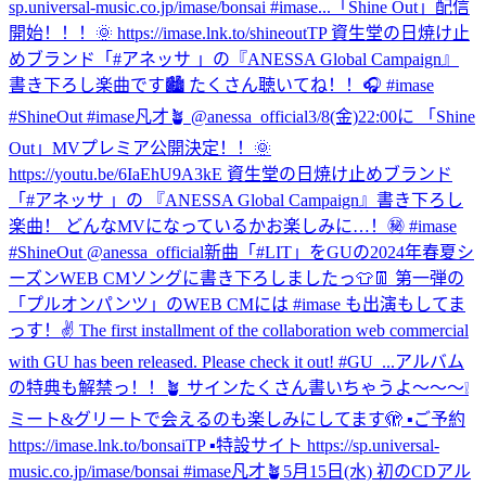
sp.universal-music.co.jp/imase/bonsai #imase...
「Shine Out」配信
開始！！！🌞 https://imase.lnk.to/shineoutTP 資生堂の日焼け止
めブランド「#アネッサ 」の『ANESSA Global Campaign』
書き下ろし楽曲です🏙️ たくさん聴いてね！！🎧 #imase
#ShineOut #imase凡才🪴 @anessa_official
3/8(金)22:00に 「Shine
Out」MVプレミア公開決定！！🌞
https://youtu.be/6IaEhU9A3kE 資生堂の日焼け止めブランド
「#アネッサ 」の 『ANESSA Global Campaign』書き下ろし
楽曲！ どんなMVになっているかお楽しみに…！㊙️ #imase
#ShineOut @anessa_official
新曲「#LIT」をGUの2024年春夏シ
ーズンWEB CMソングに書き下ろしましたっ👕👖 第一弾の
「プルオンパンツ」のWEB CMには #imase も出演もしてま
っす！✌️ The first installment of the collaboration web commercial
with GU has been released. Please check it out! #GU_...
アルバム
の特典も解禁っ！！🪴 サインたくさん書いちゃうよ〜〜〜❕
ミート&グリートで会えるのも楽しみにしてます🫣 ▪️ご予約
https://imase.lnk.to/bonsaiTP ▪️特設サイト https://sp.universal-
music.co.jp/imase/bonsai #imase凡才🪴
5月15日(水) 初のCDアル