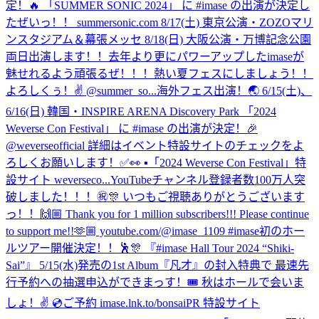
定！🔥 「SUMMER SONIC 2024」 に #imase の出演が決定し
たぜいっ！！ summersonic.com 8/17(土) 東京公演・ZOZOマリ
ンスタジアム＆幕張メッセ 8/18(日) 大阪公演・万博記念公園
両日出演します！！去年より更にパワーアップしたimaseが
魅せれるよう頑張るぜ！！！熱い夏フェスにしましょう！！
よろしくぅ！✌️ @summer_so...
海外フェス出演！🌏 6/15(土)、
6/16(日) 韓国・INSPIRE ARENA Discovery Park 「2024
Weverse Con Festival」 に #imase の出演が決定！🎉
@weverseofficial 詳細はイベント特設サイトのチェックをよ
ろしくお願いします！✅👀 ▪「2024 Weverse Con Festival」特
設サイト weverseco...
YouTubeチャンネル登録者数100万人突
破しました！！！㊗️🎊 いつもご視聴ありがとうございます
っ！！🙌🏼 Thank you for 1 million subscribers!!! Please continue
to support me!!🫶🏼 youtube.com/@imase_1109 #imase
初のホー
ルツアー開催決定！！🕺🎊 『#imase Hall Tour 2024 “Shiki-
Sai”』 5/15(水)発売の1st Album『凡才』の封入特典で 最速先
行予約への抽選申込ができまっす！🎟 秋はホールで会いま
しょ！✌️ 💿ご予約 imase.lnk.to/bonsaiPR 特設サイト