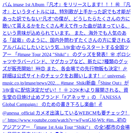
バム imase 1st Album『凡才』をリリースします！！！㊗ 『凡
才』というタイトルには、特別歌が上手かった訳でも才能が
あった訳でもない“凡才”の僕が、どうしたらたくさんの方に
聴いて貰えるかをたくさん考えて作った曲が詰まっている、
という意味が込められています。 また、海外でも人気のあ
る「盆栽」のように、国内外問わずたくさんの方に愛される
アルバムにしたいという気...
3/8(金)からスタートする全国ツ
アー 「#imase Tour 2024 "Shiki"」 のグッズを発表！🌸 ポロシ
ャツやラバーバンド、マグカップなど、新たに7種類のグッ
ズが販売開始！🆕😍 また、各会場での先行物販も決定！🎉
詳細は公式サイトのチェックをお願いします！✅ universal-
music.co.jp/imase/news/202… #imase_Shiki
新曲「Shine Out」が
3/8(金)に配信決定だぜい！！🌞 2/29(木)より展開される、資
生堂の日焼け止めブランド「#アネッサ 」の 『ANESSA
Global Campaign』 のための書き下ろし楽曲！✌️
@anessa_official カメオ出演しているWEBCMも要チェック！
✅ https://www.youtube.com/watch?v=wFwnGJd-Wfc #im...
初の
アジアツアー 「imase 1st Asia Tour “Shiki”」 の全5都市の会場