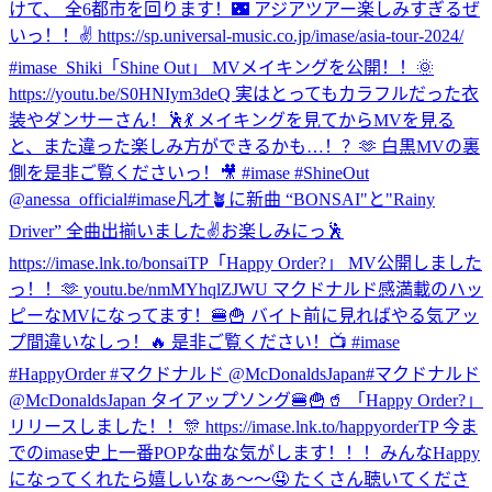
けて、 全6都市を回ります！🌃 アジアツアー楽しみすぎるぜ
いっ！！✌️ https://sp.universal-music.co.jp/imase/asia-tour-2024/
#imase_Shiki
「Shine Out」 MVメイキングを公開！！🌞
https://youtu.be/S0HNIym3deQ 実はとってもカラフルだった衣
装やダンサーさん！🕺💃 メイキングを見てからMVを見る
と、また違った楽しみ方ができるかも…！？🫶 白黒MVの裏
側を是非ご覧くださいっ！🎥 #imase #ShineOut
@anessa_official
#imase凡才🪴に新曲 “BONSAI"と"Rainy
Driver” 全曲出揃いました✌️お楽しみにっ🕺
https://imase.lnk.to/bonsaiTP
「Happy Order?」 MV公開しました
っ！！🫶 youtu.be/nmMYhqlZJWU マクドナルド感満載のハッ
ピーなMVになってます！🍔🍟 バイト前に見ればやる気アッ
プ間違いなしっ！🔥 是非ご覧ください！📺 #imase
#HappyOrder #マクドナルド @McDonaldsJapan
#マクドナルド
@McDonaldsJapan タイアップソング🍔🍟🥤 「Happy Order?」
リリースしました！！🎊 https://imase.lnk.to/happyorderTP 今ま
でのimase史上一番POPな曲な気がします！！！みんなHappy
になってくれたら嬉しいなぁ〜〜🤤 たくさん聴いてくださ