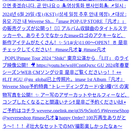
으면 좋겠습니다. 곧 만나요☺️ 🏝영상통화 팬사인회🏝 📌일시 :
2024년 6월 29일 (토) (KST) (상세 일정 추후 안내 예정) 📌대상 :
응모 기간 내 Weverse Sh...
「imase POP-UP STORE『凡才』」
の販売グッズが公開っ！✌🏼 アルバム収録曲のタイトルステ
ッカーや、ありそうでなかったimaseロゴのアクキーなど、
新作アイテムがたくさん！✨ 5/14(火)11:00〜OPEN！🚪 是非
チェックしてください！ #imase凡才🪴 #imase凡才
_POPUP
imase Tour 2024 "Shiki" 東京公演から 「LIT」 のライ
ブ映像公開！🎥 https://youtu.be/wnHCpmQsrxc GU 2024年春夏
シーズンWEB CMソング👕👖 是非ご覧くださいっ！！👀
#LIT #GU @gu_global
已上传照片。
imase 1st Album『凡才』
Weverse Shop予約特典 "トレーディングカード(全3種)"🃏 の実
物写真を公開！✨ アー写のアザーカットやセルフィーなど、
コンプしたくなること間違いナシ❗️ 是非ご予約ください🙌 ▪︎
ご予約はコチラ weverse.onelink.me/qt3S/9s5tofr5 #WeverseShop
@weverseshop #imase凡才🪴
happy Order? 100万再生ありがと
う〜！！！✌️壮大なセットでのMV撮影楽しかったなぁ〜