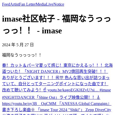
Feed
Artist
Fan Letter
Media
Live
Notice
imase社区帖子 - 福岡なうっっ
っっ！！ - imase
2024 年 5 月 27 日
福岡なうっっっっ！！
春！
カット＆パーマ
夏って感じ！
東京にかえるっ！！！
北海
道ついた！
「NIGHT DANCER」MV2億回再生突破！！！
ありがとうございます！！！㊗️🎊 色んな思い出が詰つまっ
ていて、自分とってターニングポイントになった曲です！
改めて聴いてみよう！☝️ youtu.be/kagoEGKHZvU?si… #imase
#NIGHTDANCER
「Shine Out」ライブ映像公開！！🎸
https://youtu.be/oy3B__OqCMM 『ANESSA Global Campaign』
書き下ろし楽曲🌞 「imase Tour 2024 "Shiki"」 Zepp DiverCity