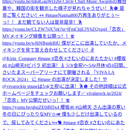
https://youtu.be/mh4GauWD26I Circle Chart Music Awardsの舞台
裏や、韓国の街を観光した様子が見れちゃうぜい！🕺🪩 是
非ご覧ください！👀 #imase
Nagisa800万再生ありがとぅ〜
っ！！ まだ観てない人は是非是非！🕺
https://youtu.be/CLZW7ijX7ek?si=lFmClqE3Y6ZQxpgI
「恋衣」
MVメイキング映像を公開っ！！🧣
https://youtu.be/wI6NBgnkBlU 僕がどこに出演していたか、メ
イキングを見て答え合わせしてください！✌️
@Kirin_Company #imase #恋衣 #さむいのにあたたかい #櫻坂
46 #山﨑天
#ビバラ 初出演！🎸 5/3(金祝)〜5/6(月休)の4日間、
さいたまスーパーアリーナにて開催される 「VIVA LA
ROCK 2024」 に #imase の出演が決定しました！🎊
@vivarockjp imaseは5/4(土祝)に出演！🕺🪩 その他詳細は公式
ホームページをチェックお願いします✅ vivalarock.jp/2024/
「恋衣」MV公開だぜいっ！！🧣
https://youtu.be/qbqZE0iBDx4 櫻坂46 #山﨑天 さん出演の寒い
冬の日にぴったりなMV⛄️🎺 僕も少しだけ出演しているの
で、探してみてください👀🐕 #imase #恋衣 #さむいのにあた