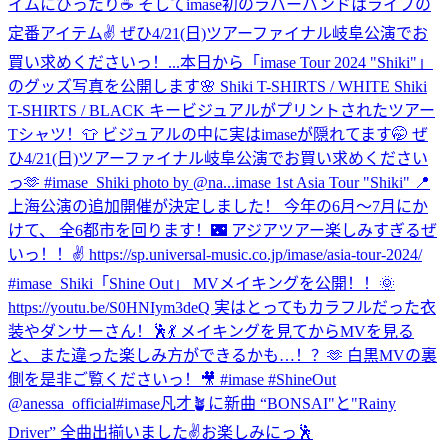
イムにぴったり☕️ そしてimase初のラバーバンドはライブの
定番アイテム✌️ ぜひ4/21(日)ツアーファイナル岐阜公演でお
買い求めくださいっ！...
本日から「imase Tour 2024 "Shiki"」
のグッズ写真を公開します🌸 Shiki T-SHIRTS / WHITE Shiki
T-SHIRTS / BLACK キービジュアルがプリントされたツアー
Tシャツ！👕 ビジュアルの中に実はimaseが隠れてます🤭 ぜ
ひ4/21(日)ツアーファイナル岐阜公演でお買い求めください
っ🫶 #imase_Shiki photo by @na...
imase 1st Asia Tour "Shiki" 📍
上海公演の追加開催が決定しました！ 今年の6月〜7月にか
けて、 全6都市を回ります！🌃 アジアツアー楽しみすぎるぜ
いっ！！✌️ https://sp.universal-music.co.jp/imase/asia-tour-2024/
#imase_Shiki
「Shine Out」 MVメイキングを公開！！🌞
https://youtu.be/S0HNIym3deQ 実はとってもカラフルだった衣
装やダンサーさん！🕺💃 メイキングを見てからMVを見る
と、また違った楽しみ方ができるかも…！？🫶 白黒MVの裏
側を是非ご覧くださいっ！🎥 #imase #ShineOut
@anessa_official
#imase凡才🪴に新曲 “BONSAI"と"Rainy
Driver” 全曲出揃いました✌️お楽しみにっ🕺