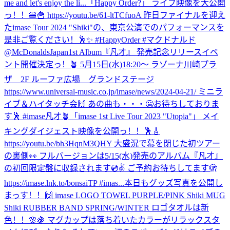
me and let's enjoy the li...
「Happy Order?」 ライブ映像を大公開
っ！！🍔🍟 https://youtu.be/61-ltTCfuoA 昨日ファイナルを迎え
たimase Tour 2024 "Shiki"の、東京公演でのパフォーマンスを
是非ご覧ください！🕺✨ #HappyOrder #マクドナルド
@McDonaldsJapan
1st Album『凡才』 発売記念リリースイベ
ント開催決定っ！🪴 5月15日(水)18:20〜 ラゾーナ川崎プラ
ザ 2F ルーファ広場 グランドステージ
https://www.universal-music.co.jp/imase/news/2024-04-21/ ミニラ
イブ＆ハイタッチ会🙌 あの曲も・・・🤐お待ちしておりま
す🕺 #imase凡才🪴
「imase 1st Live Tour 2023 "Utopia"」 メイ
キングダイジェスト映像を公開っ！！🕺🎸
https://youtu.be/bh3HqnM3QHY 大盛況で幕を閉じた初ツアー
の裏側👀 フルバージョンは5/15(水)発売のアルバム『凡才』
の初回限定盤に収録されます💿✌️ ご予約お待ちしてます🫣
https://imase.lnk.to/bonsaiTP #imas...
本日もグッズ写真を公開し
まっす！！🙌 imase LOGO TOWEL PURPLE/PINK Shiki MUG
Shiki RUBBER BAND SPRING/WINTER ロゴタオルは新
色！！🌸🍇 マグカップは落ち着いたカラーがリラックスタ