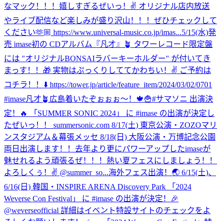
なマック！！！嬉しすぎるぜいっ！✌️ オリジナル店内放送
やライブ配信など楽しみが盛り沢山！！！ぜひチェックして
ください🫶🏼 https://www.universal-music.co.jp/imas...
5/15(水)発
売 imase初の CDアルバム『凡才』🪴 タワーレコード限定盤
には "オリジナルBONSAIラバーキーホルダー" が付いてき
まっす！！🎁 実物はぷっくりしててかわちい！✌️ ご予約は
コチラ！！⬇️ https://tower.jp/article/feature_item/2024/03/02/0701
#imase凡才🪴
広島着いたぞぉぉぉ〜！🍁🍟
#サマソニ 出演決
定！🔥 「SUMMER SONIC 2024」 に #imase の出演が決定し
たぜいっ！！ summersonic.com 8/17(土) 東京公演・ZOZOマリ
ンスタジアム＆幕張メッセ 8/18(日) 大阪公演・万博記念公園
両日出演します！！去年より更にパワーアップしたimaseが
魅せれるよう頑張るぜ！！！熱い夏フェスにしましょう！！
よろしくぅ！✌️ @summer_so...
海外フェス出演！🌏 6/15(土)、
6/16(日) 韓国・INSPIRE ARENA Discovery Park 「2024
Weverse Con Festival」 に #imase の出演が決定！🎉
@weverseofficial 詳細はイベント特設サイトのチェックをよ