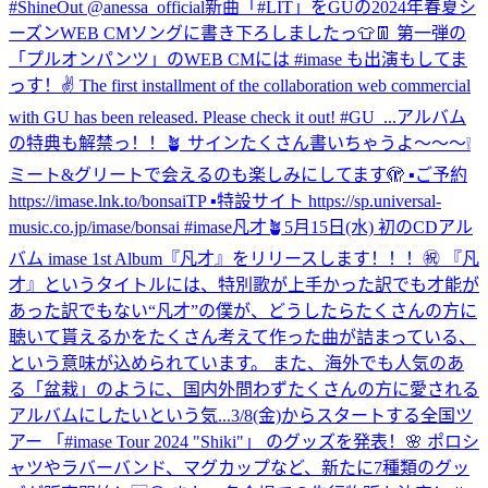
#ShineOut @anessa_official
新曲「#LIT」をGUの2024年春夏シ
ーズンWEB CMソングに書き下ろしましたっ👕👖 第一弾の
「プルオンパンツ」のWEB CMには #imase も出演もしてま
っす！✌️ The first installment of the collaboration web commercial
with GU has been released. Please check it out! #GU_...
アルバム
の特典も解禁っ！！🪴 サインたくさん書いちゃうよ〜〜〜❕
ミート&グリートで会えるのも楽しみにしてます🫣 ▪️ご予約
https://imase.lnk.to/bonsaiTP ▪️特設サイト https://sp.universal-
music.co.jp/imase/bonsai #imase凡才🪴
5月15日(水) 初のCDアル
バム imase 1st Album『凡才』をリリースします！！！㊗ 『凡
才』というタイトルには、特別歌が上手かった訳でも才能が
あった訳でもない“凡才”の僕が、どうしたらたくさんの方に
聴いて貰えるかをたくさん考えて作った曲が詰まっている、
という意味が込められています。 また、海外でも人気のあ
る「盆栽」のように、国内外問わずたくさんの方に愛される
アルバムにしたいという気...
3/8(金)からスタートする全国ツ
アー 「#imase Tour 2024 "Shiki"」 のグッズを発表！🌸 ポロシ
ャツやラバーバンド、マグカップなど、新たに7種類のグッ