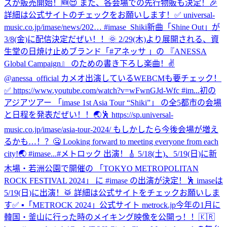
ズが販売開始！🆕😍 また、各会場での先行物販も決定！🎉
詳細は公式サイトのチェックをお願いします！✅ universal-
music.co.jp/imase/news/202… #imase_Shiki
新曲「Shine Out」が
3/8(金)に配信決定だぜい！！🌞 2/29(木)より展開される、資
生堂の日焼け止めブランド「#アネッサ 」の 『ANESSA
Global Campaign』 のための書き下ろし楽曲！✌️
@anessa_official カメオ出演しているWEBCMも要チェック！
✅ https://www.youtube.com/watch?v=wFwnGJd-Wfc #im...
初の
アジアツアー 「imase 1st Asia Tour “Shiki”」 の全5都市の会場
と日程を発表だぜい！！🌏🕺 https://sp.universal-
music.co.jp/imase/asia-tour-2024/ もしかしたら今後会場が増え
るかも…！？🤐 Looking forward to meeting everyone from each
city!🌏 #imase...
#メトロック 出演！🎸 5/18(土)、5/19(日)に新
木場・若洲公園で開催の 「TOKYO METROPOLITAN
ROCK FESTIVAL 2024」 に #imase の出演が決定！🕺 imaseは
5/19(日)に出演！🥁 詳細は公式サイトをチェックお願いしま
す✅ ▪︎「METROCK 2024」公式サイト metrock.jp
今年の1月に
韓国・釜山に行った時のメイキング映像を公開っ！！🇰🇷