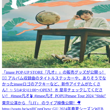
「imase POP-UP STORE『凡才』」の販売グッズが公開っ！
✌🏼 アルバム収録曲のタイトルステッカーや、ありそうでな
かったimaseロゴのアクキーなど、新作アイテムがたくさ
ん！✨ 5/14(火)11:00〜OPEN！🚪 是非チェックしてくださ
い！ #imase凡才🪴 #imase凡才_POPUP
imase Tour 2024 "Shiki"
東京公演から 「LIT」 のライブ映像公開！🎥
https://youtu.be/wnHCpmQsrxc GU 2024年春夏シーズンWEB