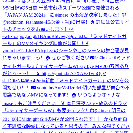
👀 #imase
春フェス出演🌸 4/28(日)、4/29(月祝)、5/3(金祝)〜
5/5(日祝)の5日間 千葉市蘇我スポーツ公園で開催される
『JAPAN JAM 2024』 に #imase の出演が決定しました！🎊
@rockinon_fes imaseは5/3(金・祝)に出演！🕺 詳細は公式サイ
トのチェックをお願いします！👀
ewhx5.app.goo.gl/1BAnoBbUiwgs9j… #JJ...
「ミッドナイトガ
ール」のMVメイキング映像が公開！！💃
youtu.be/1ULhYPAtcpI あのシーンやこのシーンの舞台裏が見
れちゃいます....っ！🏠 ぜひご覧ください🌃✨ #imase #ミッド
ナイトガール #チェイサーゲームW
I say bye MV200万回あり
がとぅ〜〜！！🗼 https://youtu.be/x7XAFzTwbQQ?
si=D0izNf46t9x4Pu0u
新曲「ミッドナイトガール」のMVを公
開だぜい！！🌃 youtu.be/AurV8fJzorM 傾いた部屋が舞台の不
思議で切ないMVになってます！🏠 いつもよりオトナな
imaseにもご注目ください！🕺 本日深夜2:35〜放送のドラマ
「#チェイサーゲームW」も要チェック！📺💃 #imase
明日の
20：00にMidnight GirlのMVが公開されます！！ かなり面白
く不思議な映像になっていると思うので、みんな観てくださ