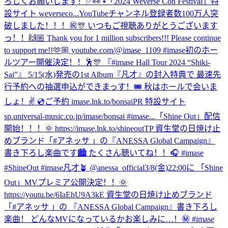
ろしくお願いします！✅👀 ▪「2024 Weverse Con Festival」特
設サイト weverseco...
YouTubeチャンネル登録者数100万人突
破しました！！！㊗️🎊 いつもご視聴ありがとうございます
っ！！🙌🏼 Thank you for 1 million subscribers!!! Please continue
to support me!!🫶🏼 youtube.com/@imase_1109 #imase
初のホー
ルツアー開催決定！！🕺🎊 『#imase Hall Tour 2024 “Shiki-
Sai”』 5/15(水)発売の1st Album『凡才』の封入特典で 最速先
行予約への抽選申込ができまっす！🎟 秋はホールで会いま
しょ！✌️ 💿ご予約 imase.lnk.to/bonsaiPR 特設サイト
sp.universal-music.co.jp/imase/bonsai #imase...
「Shine Out」配信
開始！！！🌞 https://imase.lnk.to/shineoutTP 資生堂の日焼け止
めブランド「#アネッサ 」の『ANESSA Global Campaign』
書き下ろし楽曲です🏙️ たくさん聴いてね！！🎧 #imase
#ShineOut #imase凡才🪴 @anessa_official
3/8(金)22:00に 「Shine
Out」MVプレミア公開決定！！🌞
https://youtu.be/6IaEhU9A3kE 資生堂の日焼け止めブランド
「#アネッサ 」の 『ANESSA Global Campaign』書き下ろし
楽曲！ どんなMVになっているかお楽しみに…！㊙️ #imase