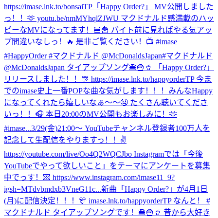
https://imase.lnk.to/bonsaiTP
「Happy Order?」 MV公開しました
っ！！🫶 youtu.be/nmMYhqlZJWU マクドナルド感満載のハッ
ピーなMVになってます！🍔🍟 バイト前に見ればやる気アッ
プ間違いなしっ！🔥 是非ご覧ください！📺 #imase
#HappyOrder #マクドナルド @McDonaldsJapan
#マクドナルド
@McDonaldsJapan タイアップソング🍔🍟🥤 「Happy Order?」
リリースしました！！🎊 https://imase.lnk.to/happyorderTP 今ま
でのimase史上一番POPな曲な気がします！！！みんなHappy
になってくれたら嬉しいなぁ〜〜🤤 たくさん聴いてくださ
いっ！！🎧 本日20:00のMV公開もお楽しみに！🫶
#imase...
3/29(金)21:00〜 YouTubeチャンネル登録者100万人を
記念して生配信をやりますっ！！✌️
https://youtube.com/live/Oo4Q2WQCJbo Instagramでは「今後
YouTubeでやって欲しいこと」をテーマにアンケートを募集
中でっす！💌 https://www.instagram.com/imase11_9?
igsh=MTdvbmdxb3VneG11c...
新曲「Happy Order?」が4月1日
(月)に配信決定！！！🎊 imase.lnk.to/happyorderTP なんと！ #
マクドナルド タイアップソングです！🍔🍟🥤 昔から大好き