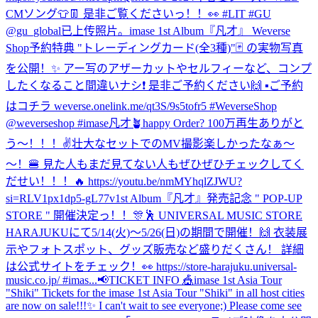
CMソング👕👖 是非ご覧くださいっ！！👀 #LIT #GU
@gu_global
已上传照片。
imase 1st Album『凡才』 Weverse
Shop予約特典 "トレーディングカード(全3種)"🃏 の実物写真
を公開！✨ アー写のアザーカットやセルフィーなど、コンプ
したくなること間違いナシ❗️ 是非ご予約ください🙌 ▪︎ご予約
はコチラ weverse.onelink.me/qt3S/9s5tofr5 #WeverseShop
@weverseshop #imase凡才🪴
happy Order? 100万再生ありがと
う〜！！！✌️壮大なセットでのMV撮影楽しかったなぁ〜
〜！🍔 見た人もまだ見てない人もぜひぜひチェックしてく
だせい！！！🔥 https://youtu.be/nmMYhqlZJWU?
si=RLV1px1dp5-gL77v
1st Album『凡才』発売記念 " POP-UP
STORE " 開催決定っ！！🎊🕺 UNIVERSAL MUSIC STORE
HARAJUKUにて5/14(火)〜5/26(日)の期間で開催！🙌 衣装展
示やフォトスポット、グッズ販売など盛りだくさん！ 詳細
は公式サイトをチェック！👀 https://store-harajuku.universal-
music.co.jp/ #imas...
📢TICKET INFO 🎪imase 1st Asia Tour
"Shiki" Tickets for the imase 1st Asia Tour "Shiki" in all host cities
are now on sale!!!✨ I can't wait to see everyone;) Please come see