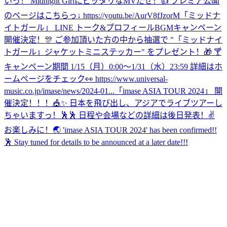
いっ！ Midnight GirlにピッタリなMVだぜ！👍 プレミア公開
のページはこちらっ↓ https://youtu.be/AurV8fJzorM
「ミッドナ
イトガール」 LINE トーク&プロフィールBGMキャンペーン
開催決定！🎊 ご参加頂いた方の中から抽選で "「ミッドナイ
トガール」ジャケットミニステッカー" をプレゼント！🎁 🍸
キャンペーン期間 1/15（月）0:00〜1/31（水）23:59 詳細はホ
ームページをチェック👀 https://www.universal-
music.co.jp/imase/news/2024-01...
「imase ASIA TOUR 2024」 開
催決定！！！🎪✨ 日本を飛び出し、アジアでライブツアーし
ちゃいますっ！🕺🕺 日程や会場などの詳細は後日発表！✌️
お楽しみに！🌏 'imase ASIA TOUR 2024' has been confirmed!!
🕺 Stay tuned for details to be announced at a later date!!!