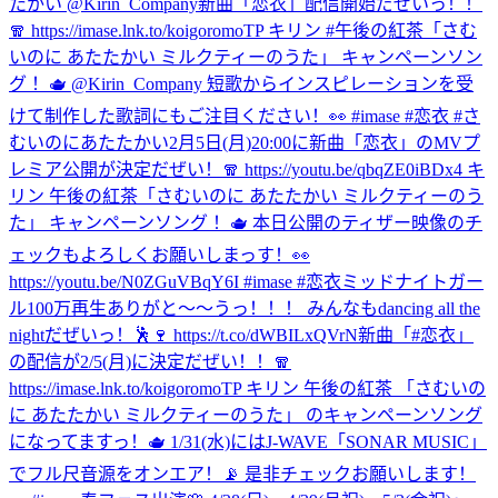
たかい @Kirin_Company
新曲「恋衣」配信開始だぜいっ！！
🧣 https://imase.lnk.to/koigoromoTP キリン #午後の紅茶「さむ
いのに あたたかい ミルクティーのうた」 キャンペーンソン
グ ！🫖 @Kirin_Company 短歌からインスピレーションを受
けて制作した歌詞にもご注目ください！👀 #imase #恋衣 #さ
むいのにあたたかい
2月5日(月)20:00に新曲「恋衣」のMVプ
レミア公開が決定だぜい！🧣 https://youtu.be/qbqZE0iBDx4 キ
リン 午後の紅茶「さむいのに あたたかい ミルクティーのう
た」 キャンペーンソング ！🫖 本日公開のティザー映像のチ
ェックもよろしくお願いしまっす！👀
https://youtu.be/N0ZGuVBqY6I #imase #恋衣
ミッドナイトガー
ル100万再生ありがと〜〜うっ！！！ みんなもdancing all the
nightだぜいっ！🕺🍷 https://t.co/dWBILxQVrN
新曲「#恋衣」
の配信が2/5(月)に決定だぜい！！🧣
https://imase.lnk.to/koigoromoTP キリン 午後の紅茶 「さむいの
に あたたかい ミルクティーのうた」 のキャンペーンソング
になってますっ！🫖 1/31(水)にはJ-WAVE「SONAR MUSIC」
でフル尺音源をオンエア！📡 是非チェックお願いします！