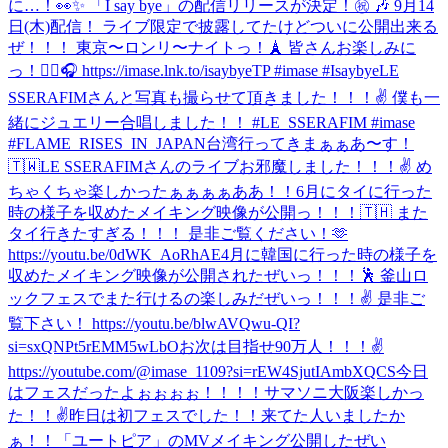
に…！👀✨ 「I say bye」の配信リリースが決定！㊗️ 🎶 9月14
日(木)配信！ ライブ限定で披露してたけどついに公開出来る
ぜ！！！ 東京〜ロンリ〜ナイトっ！🗼 皆さんお楽しみに
っ！✌🏼🎧 https://imase.lnk.to/isaybyeTP #imase #Isaybye
LE
SSERAFIMさんと写真も撮らせて頂きました！！！✌ 僕も一
緒にジュエリー合唱しました！！ #LE_SSERAFIM #imase
#FLAME_RISES_IN_JAPAN
台湾行ってきまぁぁあ〜す！
🇹🇼
LE SSERAFIMさんのライブお邪魔しました！！！✌️ め
ちゃくちゃ楽しかったぁぁぁぁああ！！
6月にタイに行った
時の様子を収めたメイキング映像が公開っ！！！🇹🇭 また
タイ行きたすぎる！！！ 是非ご覧ください！🫶
https://youtu.be/0dWK_AoRhAE
4月に韓国に行った時の様子を
収めたメイキング映像が公開されたぜいっ！！！🕺 釜山ロ
ックフェスでまた行けるの楽しみだぜいっ！！！✌️ 是非ご
覧下さい！ https://youtu.be/blwAVQwu-QI?
si=sxQNPt5rEMM5wLbO
お次は目指せ90万人！！！✌️
https://youtube.com/@imase_1109?si=rEW4SjutIAmbXQCS
今日
はフェスだったよぉぉぉぉ！！！！サマソニ大阪楽しかっ
た！！✌️
昨日は初フェスでした！！来てた人いましたか
ぁ！！
「ユートピア」のMVメイキング公開したぜい