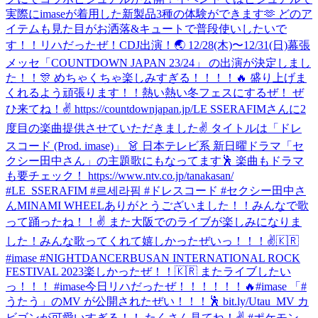
実際にimaseが着用した新製品3種の体験ができます🫶 どのア
イテムも見た目がお洒落&キュートで普段使いしたいで
す！！
リハだったぜ！
CDJ出演！🌏 12/28(木)〜12/31(日)幕張
メッセ「COUNTDOWN JAPAN 23/24」 の出演が決定しまし
た！！🎊 めちゃくちゃ楽しみすぎる！！！！🔥 盛り上げま
くれるよう頑張ります！！熱い熱い冬フェスにするぜ！ ぜ
ひ来てね！✌️ https://countdownjapan.jp/
LE SSERAFIMさんに2
度目の楽曲提供させていただきました✌️ タイトルは「ドレ
スコード (Prod. imase)」 👗 日本テレビ系 新日曜ドラマ「セ
クシー田中さん」の主題歌にもなってます🕺 楽曲もドラマ
も要チェック！ https://www.ntv.co.jp/tanakasan/
#LE_SSERAFIM #르세라핌 #ドレスコード #セクシー田中さ
ん
MINAMI WHEELありがとうございました！！みんなで歌
って踊ったね！！✌️ また大阪でのライブが楽しみになりま
した！
みんな歌ってくれて嬉しかったぜいっ！！！✌️🇰🇷
#imase #NIGHTDANCER
BUSAN INTERNATIONAL ROCK
FESTIVAL 2023楽しかったぜ！！🇰🇷 またライブしたい
っ！！！ #imase
今日リハだったぜ！！！！！！🔥
#imase 「#
うたう」のMV が公開されたぜい！！！🕺 bit.ly/Utau_MV カ
ビゴンが可愛いすぎる！！ たくさん見てね！✌️ #ポケモン