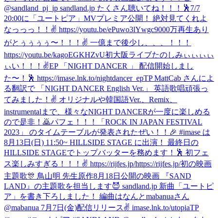
@sandland_pj_jp sandland.jp たくさん聴いてね！！！🕺
7/7
20:00に「ユートピア」MVプレミア公開！ 絶対見てくれよ
なっっっ！！✌️ https://youtu.be/ePuwo3lYwgc
9000万再生あり
がとぅぅぅぅ〜！！！✌️ 一億まで後少し、、、！！！
https://youtu.be/kagoEGKHZvU
初大阪ライブたのしみぃぃぃぃ
ぃい！！！✌️
EP 「NIGHT DANCER 」 配信開始しまし
た〜！🕺 https://imase.lnk.to/nightdancer_epTP MattCab さんによ
る翻訳で 「NIGHT DANCER English Ver.」 英語歌唱頑張っ
てみました！✌️ オリジナルや韓国語Ver.、Remix、
instrumentalまで、様々なNIGHT DANCERが一度に楽しめる
ので是非！🙇
パフェ！！！
「ROCK IN JAPAN FESTIVAL
2023」 のタイムテーブルが発表されたぜい！！🎉 #imase は
8月13日(日) 11:50~ HILLSIDE STAGE に出演！ 最終日の
HILLSIDE STAGEでトップバッターを務めます！🕺 初フェ
ス楽しみすぎる！！！✌️ https://rijfes.jp/https://rijfes.jp/
初の映画
主題歌🎊 鳥山明 先生原作8月18日公開の映画 『SAND
LAND』の主題歌を担当します😈 sandland.jp 新曲「ユートピ
ア」を書き下ろしました！ 編曲はなんとmabanuaさん
@mabanua 7月7日(金)配信リリース✌️ imase.lnk.to/utopiaTP