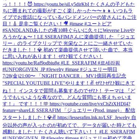
っ！！！！😈 https://youtu.be/siLy5dirKbI たくさんの子どもた
ちに囲まれての撮影がすごく楽しかった〜〜👦👧 いつもラ
イブでお世話になっているバンドメンバーの皆さんにもご注
目！🎸 是非ご覧ください！🎥 #imase #ユートピア
#SANDLAND
あしたの夜10時ぐらいに久々にWeverse Liveや
ろうかなぁ〜！
LE SSERAFIMさんに楽曲提供した 「ジュエ
リー」のライブクリップで 光栄なことにご一緒させていた
だきました！！💎 初めて楽曲提供させて頂いた曲で、本当
に思い入れがあります！ ぜひ観てください！
https://youtu.be/Raf9odbiu8g #LE_SSERAFIM #르세라핌
#UNFORGIVEN_JP #Jewelry #imase #ジュエリー
明日
7/28(金)21:00〜 「NIGHT DANCER」 MV1億回再生記念
"SPECIAL YOUTUBE LIVE"やります！✌️ ぜひぜひ観にきて
ね！！ インスタで質問も募集するのでぜひ！ テーマは 『ど
うでもいいような夜なので、どんな質問にも答えちゃいま
す！』 です！！！🫶 https://youtube.com/live/vxChZtXHDI4?
feature=share
LE SSERAFIM 「ジュエリー (Prod. imase)」 配信
スタートしました！💎✌️ https://lesserafim.lnk.to/LSF_Jewelry 自
分以外の声が入ったのが初めてで、データが届いた時とても
感動しました！ たくさん聴いて下さい！！ #LE_SSERAFIM
#UNFORGIVEN_JP #Jewelry #imase #ジュエリー
初めて楽曲