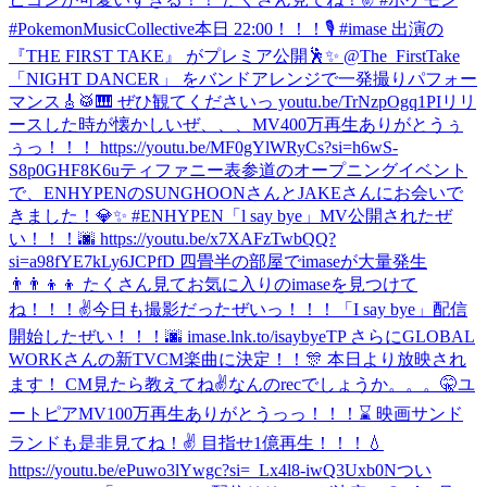
#PokemonMusicCollective
本日 22:00！！！🎙️ #imase 出演の
『THE FIRST TAKE』 がプレミア公開🕺✨ @The_FirstTake
「NIGHT DANCER」 をバンドアレンジで一発撮りパフォー
マンス🎸🥁🎹 ぜひ観てくださいっ youtu.be/TrNzpOgq1PI
リリ
ースした時が懐かしいぜ、、、MV400万再生ありがとうぅ
ぅっ！！！ https://youtu.be/MF0gYlWRyCs?si=h6wS-
S8p0GHF8K6u
ティファニー表参道のオープニングイベント
で、ENHYPENのSUNGHOONさんとJAKEさんにお会いで
きました！💎✨ #ENHYPEN
「l say bye」MV公開されたぜ
い！！！🌆 https://youtu.be/x7XAFzTwbQQ?
si=a98fYE7kLy6JCPfD 四畳半の部屋でimaseが大量発生
👨‍👨‍👦‍👦 たくさん見てお気に入りのimaseを見つけて
ね！！！✌️
今日も撮影だったぜいっ！！！
「I say bye」配信
開始したぜい！！！🌆 imase.lnk.to/isaybyeTP さらにGLOBAL
WORKさんの新TVCM楽曲に決定！！🎊 本日より放映され
ます！ CM見たら教えてね✌️
なんのrecでしょうか。。。🤫
ユ
ートピアMV100万再生ありがとうっっ！！！⌛️ 映画サンド
ランドも是非見てね！✌️ 目指せ1億再生！！！💧
https://youtu.be/ePuwo3lYwgc?si=_Lx4l8-iwQ3Uxb0N
つい