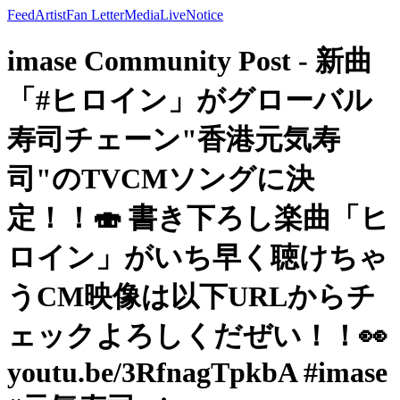
Feed
Artist
Fan Letter
Media
Live
Notice
imase Community Post - 新曲
「#ヒロイン」がグローバル
寿司チェーン"香港元気寿
司"のTVCMソングに決
定！！🍣 書き下ろし楽曲「ヒ
ロイン」がいち早く聴けちゃ
うCM映像は以下URLからチ
ェックよろしくだぜい！！👀
youtu.be/3RfnagTpkbA #imase