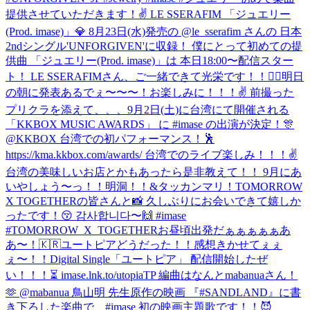
提供させていただきます！✌️ LE SSERAFIM 「ジュエリー
(Prod. imase)」💎 8月23日(水)発売の @le_sserafim さんの 日本
2ndシングル'UNFORGIVEN'に収録！ 僕にとって初めての提
供曲 「ジュエリー(Prod. imase)」は 本日18:00〜配信スター
ト！ LE SSERAFIMさん、ご一緒できて光栄です！！🙇‍♂️
明日
の朝に発表あるでぇ〜〜〜！お楽しみに！！！✌️ 前撮った
プリクラを添えて、、、
9月2日(土)に台湾にて開催される
「KKBOX MUSIC AWARDS」 に #imase の出演が決定！🎊
@KKBOX 台湾での初パフォーマンス！🕺
https://kma.kkbox.com/awards/ 台湾でのライブ楽しみ！！！✌️
台湾の美味しいお店とかもあったら是非教えて！！ 9月にあ
いやしょう〜っ！！
明洞！！&タッカンマリ！
TOMORROW
X TOGETHERの皆さんと📸 久しぶりにお会いできて嬉しか
ったです！😚 감사합니다〜🙌 #imase
#TOMORROW_X_TOGETHER
お昼頃出発だぁぁぁぁぁあ
あ〜！🇰🇷
ユートピアどうだった！！感想きかせてぇぇ
ぇ〜！！
Digital Single「ユートピア」 配信開始したぜ
い！！！⏳ imase.lnk.to/utopiaTP 編曲はなんとmabanuaさん！
🫶 @mabanua 鳥山明 先生原作の映画 『#SANDLAND』に書
き下ろした楽曲で、#imase 初の映画主題歌です！！😈