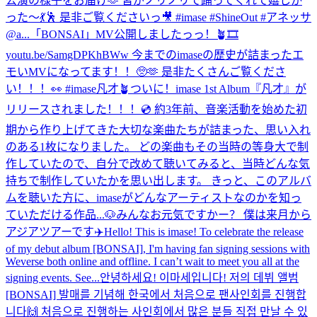
公演の様子をお届け🫶 皆がノリノリで踊ってくれて嬉しか
った〜💃🕺 是非ご覧くださいっ🎥 #imase #ShineOut #アネッサ
@a...
「BONSAI」MV公開しましたっっ！🪴🎞
youtu.be/SamgDPKhBWw 今までのimaseの歴史が詰まったエ
モいMVになってます！！🥺🫶 是非たくさんご覧くださ
い！！！👀 #imase凡才🪴
ついに！imase 1st Album『凡才』が
リリースされました！！！💿 約3年前、音楽活動を始めた初
期から作り上げてきた大切な楽曲たちが詰まった、思い入れ
のある1枚になりました。 どの楽曲もその当時の等身大で制
作していたので、自分で改めて聴いてみると、当時どんな気
持ちで制作していたかを思い出します。 きっと、このアルバ
ムを聴いた方に、imaseがどんなアーティストなのかを知っ
ていただける作品...
🐶
みんなお元気ですかー？ 僕は来月から
アジアツアーです✈️
Hello! This is imase! To celebrate the release
of my debut album [BONSAI], I'm having fan signing sessions with
Weverse both online and offline. I can’t wait to meet you all at the
signing events. See...
안녕하세요! 이마세입니다! 저의 데뷔 앨범
[BONSAI] 발매를 기념해 한국에서 처음으로 팬사인회를 진행합
니다🙌 처음으로 진행하는 사인회에서 많은 분들 직접 만날 수 있