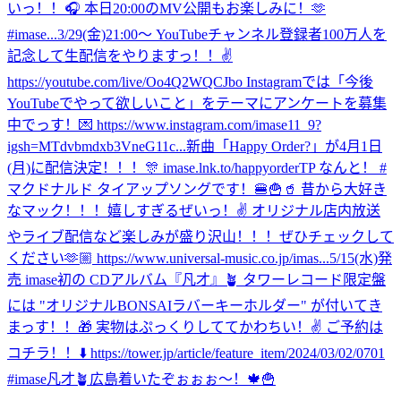
いっ！！🎧 本日20:00のMV公開もお楽しみに！🫶
#imase...
3/29(金)21:00〜 YouTubeチャンネル登録者100万人を
記念して生配信をやりますっ！！✌️
https://youtube.com/live/Oo4Q2WQCJbo Instagramでは「今後
YouTubeでやって欲しいこと」をテーマにアンケートを募集
中でっす！💌 https://www.instagram.com/imase11_9?
igsh=MTdvbmdxb3VneG11c...
新曲「Happy Order?」が4月1日
(月)に配信決定！！！🎊 imase.lnk.to/happyorderTP なんと！ #
マクドナルド タイアップソングです！🍔🍟🥤 昔から大好き
なマック！！！嬉しすぎるぜいっ！✌️ オリジナル店内放送
やライブ配信など楽しみが盛り沢山！！！ぜひチェックして
ください🫶🏼 https://www.universal-music.co.jp/imas...
5/15(水)発
売 imase初の CDアルバム『凡才』🪴 タワーレコード限定盤
には "オリジナルBONSAIラバーキーホルダー" が付いてき
まっす！！🎁 実物はぷっくりしててかわちい！✌️ ご予約は
コチラ！！⬇️ https://tower.jp/article/feature_item/2024/03/02/0701
#imase凡才🪴
広島着いたぞぉぉぉ〜！🍁🍟