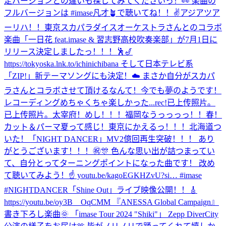
定バージョンとの違いも探してみてくださいっ！👀 楽曲の
フルバージョンは #imase凡才🪴で聴いてね！！✌️
アジアツア
ーリハ！！
東京スカパラダイスオーケストラさんとのコラボ
楽曲「一日花 feat.imase & 習志野高校吹奏楽部」が7月1日に
リリース決定しましたっ！！！🕺🎷
https://tokyoska.lnk.to/ichinichibana そして日本テレビ系
「ZIP!」新テーマソングにも決定！☁️ まさか自分がスカパ
ラさんとコラボさせて頂けるなんて！今でも夢のようです！
レコーディングめちゃくちゃ楽しかった...
rec!
已上传照片。
已上传照片。
太宰府！
めし！！！
福岡なうっっっっ！！
春！
カット＆パーマ
夏って感じ！
東京にかえるっ！！！
北海道つ
いた！
「NIGHT DANCER」MV2億回再生突破！！！ あり
がとうございます！！！㊗️🎊 色んな思い出が詰つまってい
て、自分とってターニングポイントになった曲です！ 改め
て聴いてみよう！☝️ youtu.be/kagoEGKHZvU?si… #imase
#NIGHTDANCER
「Shine Out」ライブ映像公開！！🎸
https://youtu.be/oy3B__OqCMM 『ANESSA Global Campaign』
書き下ろし楽曲🌞 「imase Tour 2024 "Shiki"」 Zepp DiverCity