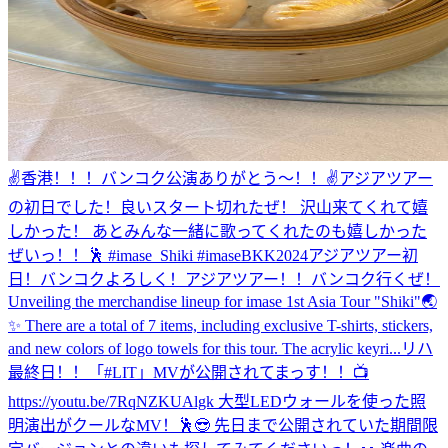
✌️
香港！！！
バンコク公演ありがとう〜！！✌️アジアツアー
の初日でした！良いスタート切れたぜ！ 沢山来てくれて嬉
しかった！ あとみんな一緒に歌ってくれたのも嬉しかった
ぜいっ！！🕺 #imase_Shiki #imaseBKK2024
アジアツアー初
日！バンコクよろしく！
アジアツアー！！バンコク行くぜ！
Unveiling the merchandise lineup for imase 1st Asia Tour "Shiki"🌏
✨ There are a total of 7 items, including exclusive T-shirts, stickers,
and new colors of logo towels for this tour. The acrylic keyri...
リハ
最終日！！
「#LIT」MVが公開されてまっす！！📺
https://youtu.be/7RqNZKUAlgk 大型LEDウォールを使った照
明演出がクールなMV！🕺😎 先日まで公開されていた期間限