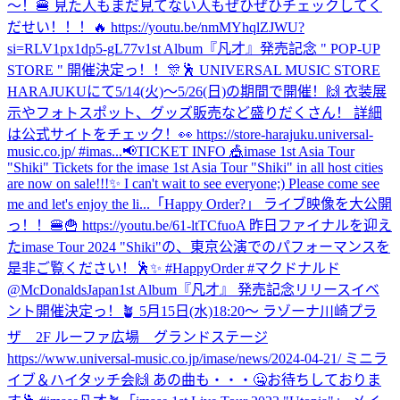
〜！🍔 見た人もまだ見てない人もぜひぜひチェックしてく
だせい！！！🔥 https://youtu.be/nmMYhqlZJWU?
si=RLV1px1dp5-gL77v
1st Album『凡才』発売記念 " POP-UP
STORE " 開催決定っ！！🎊🕺 UNIVERSAL MUSIC STORE
HARAJUKUにて5/14(火)〜5/26(日)の期間で開催！🙌 衣装展
示やフォトスポット、グッズ販売など盛りだくさん！ 詳細
は公式サイトをチェック！👀 https://store-harajuku.universal-
music.co.jp/ #imas...
📢TICKET INFO 🎪imase 1st Asia Tour
"Shiki" Tickets for the imase 1st Asia Tour "Shiki" in all host cities
are now on sale!!!✨ I can't wait to see everyone;) Please come see
me and let's enjoy the li...
「Happy Order?」 ライブ映像を大公開
っ！！🍔🍟 https://youtu.be/61-ltTCfuoA 昨日ファイナルを迎え
たimase Tour 2024 "Shiki"の、東京公演でのパフォーマンスを
是非ご覧ください！🕺✨ #HappyOrder #マクドナルド
@McDonaldsJapan
1st Album『凡才』 発売記念リリースイベ
ント開催決定っ！🪴 5月15日(水)18:20〜 ラゾーナ川崎プラ
ザ 2F ルーファ広場 グランドステージ
https://www.universal-music.co.jp/imase/news/2024-04-21/ ミニラ
イブ＆ハイタッチ会🙌 あの曲も・・・🤐お待ちしておりま