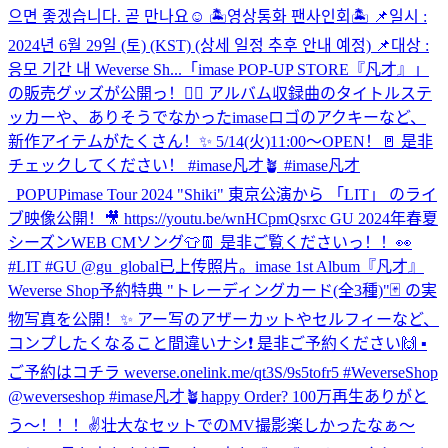
으면 좋겠습니다. 곧 만나요☺️ 🏝영상통화 팬사인회🏝 📌일시 :
2024년 6월 29일 (토) (KST) (상세 일정 추후 안내 예정) 📌대상 :
응모 기간 내 Weverse Sh...
「imase POP-UP STORE『凡才』」
の販売グッズが公開っ！✌🏼 アルバム収録曲のタイトルステ
ッカーや、ありそうでなかったimaseロゴのアクキーなど、
新作アイテムがたくさん！✨ 5/14(火)11:00〜OPEN！🚪 是非
チェックしてください！ #imase凡才🪴 #imase凡才
_POPUP
imase Tour 2024 "Shiki" 東京公演から 「LIT」 のライ
ブ映像公開！🎥 https://youtu.be/wnHCpmQsrxc GU 2024年春夏
シーズンWEB CMソング👕👖 是非ご覧くださいっ！！👀
#LIT #GU @gu_global
已上传照片。
imase 1st Album『凡才』
Weverse Shop予約特典 "トレーディングカード(全3種)"🃏 の実
物写真を公開！✨ アー写のアザーカットやセルフィーなど、
コンプしたくなること間違いナシ❗️ 是非ご予約ください🙌 ▪︎
ご予約はコチラ weverse.onelink.me/qt3S/9s5tofr5 #WeverseShop
@weverseshop #imase凡才🪴
happy Order? 100万再生ありがと
う〜！！！✌️壮大なセットでのMV撮影楽しかったなぁ〜