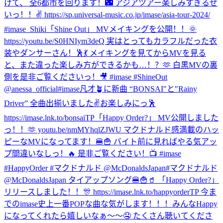
けて、 全6都市を回ります！🌃 アジアツアー楽しみすぎるぜ
いっ！！✌️ https://sp.universal-music.co.jp/imase/asia-tour-2024/
#imase_Shiki
「Shine Out」 MVメイキングを公開！！🌞
https://youtu.be/S0HNIym3deQ 実はとってもカラフルだった衣
装やダンサーさん！🕺💃 メイキングを見てからMVを見る
と、また違った楽しみ方ができるかも…！？🫶 白黒MVの裏
側を是非ご覧くださいっ！🎥 #imase #ShineOut
@anessa_official
#imase凡才🪴に新曲 “BONSAI"と"Rainy
Driver” 全曲出揃いました✌️お楽しみにっ🕺
https://imase.lnk.to/bonsaiTP
「Happy Order?」 MV公開しました
っ！！🫶 youtu.be/nmMYhqlZJWU マクドナルド感満載のハッ
ピーなMVになってます！🍔🍟 バイト前に見ればやる気アッ
プ間違いなしっ！🔥 是非ご覧ください！📺 #imase
#HappyOrder #マクドナルド @McDonaldsJapan
#マクドナルド
@McDonaldsJapan タイアップソング🍔🍟🥤 「Happy Order?」
リリースしました！！🎊 https://imase.lnk.to/happyorderTP 今ま
でのimase史上一番POPな曲な気がします！！！みんなHappy
になってくれたら嬉しいなぁ〜〜🤤 たくさん聴いてくださ