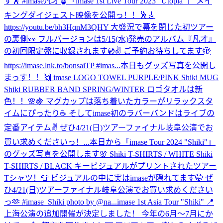
す🕺 #imase凡才🪴
「imase 1st Live Tour 2023 "Utopia"」 メイ
キングダイジェスト映像を公開っ！！🕺🎸
https://youtu.be/bh3HqnM3QHY 大盛況で幕を閉じた初ツアー
の裏側👀 フルバージョンは5/15(水)発売のアルバム『凡才』
の初回限定盤に収録されます💿✌️ ご予約お待ちしてます🫣
https://imase.lnk.to/bonsaiTP #imas...
本日もグッズ写真を公開し
まっす！！🙌 imase LOGO TOWEL PURPLE/PINK Shiki MUG
Shiki RUBBER BAND SPRING/WINTER ロゴタオルは新
色！！🌸🍇 マグカップは落ち着いたカラーがリラックスタ
イムにぴったり☕️ そしてimase初のラバーバンドはライブの
定番アイテム✌️ ぜひ4/21(日)ツアーファイナル岐阜公演でお
買い求めくださいっ！...
本日から「imase Tour 2024 "Shiki"」
のグッズ写真を公開します🌸 Shiki T-SHIRTS / WHITE Shiki
T-SHIRTS / BLACK キービジュアルがプリントされたツアー
Tシャツ！👕 ビジュアルの中に実はimaseが隠れてます🤭 ぜ
ひ4/21(日)ツアーファイナル岐阜公演でお買い求めください
っ🫶 #imase_Shiki photo by @na...
imase 1st Asia Tour "Shiki" 📍
上海公演の追加開催が決定しました！ 今年の6月〜7月にか