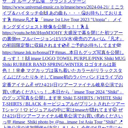
ザ 2F ルーファ広場 グランドステージ
https://www.universal-music.co.jp/imase/news/2024-04-21/ ミニラ
イブ＆ハイタッチ会🙌 あの曲も・・・🤐お待ちしておりま
す🕺 #imase凡才🪴
「imase 1st Live Tour 2023 "Utopia"」 メイ
キングダイジェスト映像を公開っ！！🕺🎸
https://youtu.be/bh3HqnM3QHY 大盛況で幕を閉じた初ツアー
の裏側👀 フルバージョンは5/15(水)発売のアルバム『凡才』
の初回限定盤に収録されます💿✌️ ご予約お待ちしてます🫣
https://imase.lnk.to/bonsaiTP #imas...
本日もグッズ写真を公開し
まっす！！🙌 imase LOGO TOWEL PURPLE/PINK Shiki MUG
Shiki RUBBER BAND SPRING/WINTER ロゴタオルは新
色！！🌸🍇 マグカップは落ち着いたカラーがリラックスタ
イムにぴったり☕️ そしてimase初のラバーバンドはライブの
定番アイテム✌️ ぜひ4/21(日)ツアーファイナル岐阜公演でお
買い求めくださいっ！...
本日から「imase Tour 2024 "Shiki"」
のグッズ写真を公開します🌸 Shiki T-SHIRTS / WHITE Shiki
T-SHIRTS / BLACK キービジュアルがプリントされたツアー
Tシャツ！👕 ビジュアルの中に実はimaseが隠れてます🤭 ぜ
ひ4/21(日)ツアーファイナル岐阜公演でお買い求めください
っ🫶 #imase_Shiki photo by @na...
imase 1st Asia Tour "Shiki" 📍
上海公演の追加開催が決定しました！ 今年の6月〜7月にか