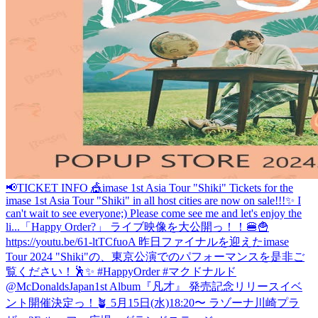
📢TICKET INFO 🎪imase 1st Asia Tour "Shiki" Tickets for the
imase 1st Asia Tour "Shiki" in all host cities are now on sale!!!✨ I
can't wait to see everyone;) Please come see me and let's enjoy the
li...
「Happy Order?」 ライブ映像を大公開っ！！🍔🍟
https://youtu.be/61-ltTCfuoA 昨日ファイナルを迎えたimase
Tour 2024 "Shiki"の、東京公演でのパフォーマンスを是非ご
覧ください！🕺✨ #HappyOrder #マクドナルド
@McDonaldsJapan
1st Album『凡才』 発売記念リリースイベ
ント開催決定っ！🪴 5月15日(水)18:20〜 ラゾーナ川崎プラ