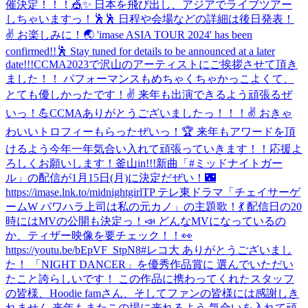
催決定！！！🎪✨ 日本を飛び出し、アジアでライブツアー
しちゃいますっ！🕺🕺 日程や会場などの詳細は後日発表！
✌️ お楽しみに！🌏 'imase ASIA TOUR 2024' has been
confirmed!!🕺 Stay tuned for details to be announced at a later
date!!!
CCMA2023で沢山のアーティストにご挨拶させて頂き
ました！！ パフォーマンスもめちゃくちゃかっこよくて、
とても優しかったです！✌️ 来年も出演できるよう頑張るぜ
いっ！💪
CCMAありがとうございましたっ！！！✌️ おきゃ
わいいトロフィーもらったぜいっ！🏆 来年もアワードを頂
けるよう今年一年気合い入れて頑張っていきます！！応援よ
ろしくお願いします！
釜山in!!!
新曲「#ミッドナイトガー
ル」の配信が1月15日(月)に決定だぜい！🌃
https://imase.lnk.to/midnightgirlTP テレ東ドラマ「チェイサーゲ
ームW パワハラ上司は私の元カノ」の主題歌！💃 配信日の20
時にはMVの公開も決定っ！📣 どんなMVになっているの
か、ティザー映像を要チェック！！👀
https://youtu.be/bEpVF_StpN8
#レコ大 ありがとうございまし
た！ 「NIGHT DANCER」を優秀作品賞に 選んでいただい
たこと誇らしいです！ この作品に携わってくれたスタッフ
の皆様、Hoodie famさん、そしてファンの皆様には感謝しき
れません 来年もまたこの場に来れるよう 気合いを入れて頑