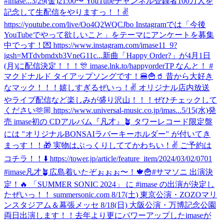
#imase...
3/29(金)21:00〜 YouTubeチャンネル登録者100万人を
記念して生配信をやりますっ！！✌️
https://youtube.com/live/Oo4Q2WQCJbo Instagramでは「今後
YouTubeでやって欲しいこと」をテーマにアンケートを募集
中でっす！💌 https://www.instagram.com/imase11_9?
igsh=MTdvbmdxb3VneG11c...
新曲「Happy Order?」が4月1日
(月)に配信決定！！！🎊 imase.lnk.to/happyorderTP なんと！ #
マクドナルド タイアップソングです！🍔🍟🥤 昔から大好き
なマック！！！嬉しすぎるぜいっ！✌️ オリジナル店内放送
やライブ配信など楽しみが盛り沢山！！！ぜひチェックして
ください🫶🏼 https://www.universal-music.co.jp/imas...
5/15(水)発
売 imase初の CDアルバム『凡才』🪴 タワーレコード限定盤
には "オリジナルBONSAIラバーキーホルダー" が付いてき
まっす！！🎁 実物はぷっくりしててかわちい！✌️ ご予約は
コチラ！！⬇️ https://tower.jp/article/feature_item/2024/03/02/0701
#imase凡才🪴
広島着いたぞぉぉぉ〜！🍁🍟
#サマソニ 出演決
定！🔥 「SUMMER SONIC 2024」 に #imase の出演が決定し
たぜいっ！！ summersonic.com 8/17(土) 東京公演・ZOZOマリ
ンスタジアム＆幕張メッセ 8/18(日) 大阪公演・万博記念公園
両日出演します！！去年より更にパワーアップしたimaseが