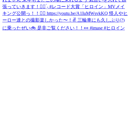
張っていきます！✊🏻 ̖́- #レコード大賞
「ヒロイン」MVメイ
キング公開っ！！🦸‍♀️ https://youtu.be/A1IuMWsvkKQ 怪人やヒ
ーロー達との撮影楽しかった〜！✌️ 三輪車にも久しぶり(?)
に乗ったぜい🚲 是非ご覧ください！！👀 #imase #ヒロイン