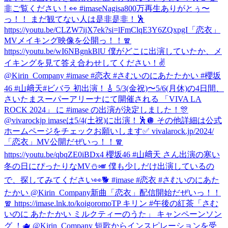
非ご覧ください！👀 #imase
Nagisa800万再生ありがとぅ〜
っ！！ まだ観てない人は是非是非！🕺
https://youtu.be/CLZW7ijX7ek?si=lFmClqE3Y6ZQxpgI
「恋衣」
MVメイキング映像を公開っ！！🧣
https://youtu.be/wI6NBgnkBlU 僕がどこに出演していたか、メ
イキングを見て答え合わせしてください！✌️
@Kirin_Company #imase #恋衣 #さむいのにあたたかい #櫻坂
46 #山﨑天
#ビバラ 初出演！🎸 5/3(金祝)〜5/6(月休)の4日間、
さいたまスーパーアリーナにて開催される 「VIVA LA
ROCK 2024」 に #imase の出演が決定しました！🎊
@vivarockjp imaseは5/4(土祝)に出演！🕺🪩 その他詳細は公式
ホームページをチェックお願いします✅ vivalarock.jp/2024/
「恋衣」MV公開だぜいっ！！🧣
https://youtu.be/qbqZE0iBDx4 櫻坂46 #山﨑天 さん出演の寒い
冬の日にぴったりなMV⛄️🎺 僕も少しだけ出演しているの
で、探してみてください👀🐕 #imase #恋衣 #さむいのにあた
たかい @Kirin_Company
新曲「恋衣」配信開始だぜいっ！！
🧣 https://imase.lnk.to/koigoromoTP キリン #午後の紅茶「さむ
いのに あたたかい ミルクティーのうた」 キャンペーンソン
グ ！🫖 @Kirin_Company 短歌からインスピレーションを受