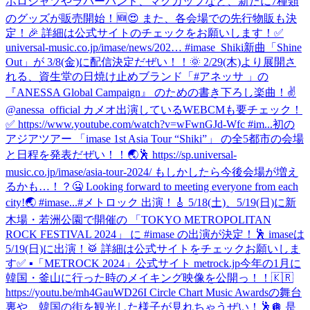
ポロシャツやラバーバンド、マグカップなど、新たに7種類
のグッズが販売開始！🆕😍 また、各会場での先行物販も決
定！🎉 詳細は公式サイトのチェックをお願いします！✅
universal-music.co.jp/imase/news/202… #imase_Shiki
新曲「Shine
Out」が 3/8(金)に配信決定だぜい！！🌞 2/29(木)より展開さ
れる、資生堂の日焼け止めブランド「#アネッサ 」の
『ANESSA Global Campaign』 のための書き下ろし楽曲！✌️
@anessa_official カメオ出演しているWEBCMも要チェック！
✅ https://www.youtube.com/watch?v=wFwnGJd-Wfc #im...
初の
アジアツアー 「imase 1st Asia Tour “Shiki”」 の全5都市の会場
と日程を発表だぜい！！🌏🕺 https://sp.universal-
music.co.jp/imase/asia-tour-2024/ もしかしたら今後会場が増え
るかも…！？🤐 Looking forward to meeting everyone from each
city!🌏 #imase...
#メトロック 出演！🎸 5/18(土)、5/19(日)に新
木場・若洲公園で開催の 「TOKYO METROPOLITAN
ROCK FESTIVAL 2024」 に #imase の出演が決定！🕺 imaseは
5/19(日)に出演！🥁 詳細は公式サイトをチェックお願いしま
す✅ ▪︎「METROCK 2024」公式サイト metrock.jp
今年の1月に
韓国・釜山に行った時のメイキング映像を公開っ！！🇰🇷
https://youtu.be/mh4GauWD26I Circle Chart Music Awardsの舞台
裏や、韓国の街を観光した様子が見れちゃうぜい！🕺🪩 是