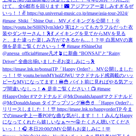
けて、 全6都市を回ります！🌃 アジアツアー楽しみすぎるぜ
いっ！！✌️ https://sp.universal-music.co.jp/imase/asia-tour-2024/
#imase_Shiki
「Shine Out」 MVメイキングを公開！！🌞
https://youtu.be/S0HNIym3deQ 実はとってもカラフルだった衣
装やダンサーさん！🕺💃 メイキングを見てからMVを見る
と、また違った楽しみ方ができるかも…！？🫶 白黒MVの裏
側を是非ご覧くださいっ！🎥 #imase #ShineOut
@anessa_official
#imase凡才🪴に新曲 “BONSAI"と"Rainy
Driver” 全曲出揃いました✌️お楽しみにっ🕺
https://imase.lnk.to/bonsaiTP
「Happy Order?」 MV公開しました
っ！！🫶 youtu.be/nmMYhqlZJWU マクドナルド感満載のハッ
ピーなMVになってます！🍔🍟 バイト前に見ればやる気アッ
プ間違いなしっ！🔥 是非ご覧ください！📺 #imase
#HappyOrder #マクドナルド @McDonaldsJapan
#マクドナルド
@McDonaldsJapan タイアップソング🍔🍟🥤 「Happy Order?」
リリースしました！！🎊 https://imase.lnk.to/happyorderTP 今ま
でのimase史上一番POPな曲な気がします！！！みんなHappy
になってくれたら嬉しいなぁ〜〜🤤 たくさん聴いてくださ
いっ！！🎧 本日20:00のMV公開もお楽しみに！🫶