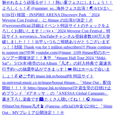
魅せれるよう頑張るぜ！！！熱い夏フェスにしましょう！！
よろしくぅ！✌️ @summer_so...
海外フェス出演！🌏 6/15(土)、
6/16(日) 韓国・INSPIRE ARENA Discovery Park 「2024
Weverse Con Festival」 に #imase の出演が決定！🎉
@weverseofficial 詳細はイベント特設サイトのチェックをよ
ろしくお願いします！✅👀 ▪「2024 Weverse Con Festival」特
設サイト weverseco...
YouTubeチャンネル登録者数100万人突
破しました！！！㊗️🎊 いつもご視聴ありがとうございます
っ！！🙌🏼 Thank you for 1 million subscribers!!! Please continue
to support me!!🫶🏼 youtube.com/@imase_1109 #imase
初のホー
ルツアー開催決定！！🕺🎊 『#imase Hall Tour 2024 “Shiki-
Sai”』 5/15(水)発売の1st Album『凡才』の封入特典で 最速先
行予約への抽選申込ができまっす！🎟 秋はホールで会いま
しょ！✌️ 💿ご予約 imase.lnk.to/bonsaiPR 特設サイト
sp.universal-music.co.jp/imase/bonsai #imase...
「Shine Out」配信
開始！！！🌞 https://imase.lnk.to/shineoutTP 資生堂の日焼け止
めブランド「#アネッサ 」の『ANESSA Global Campaign』
書き下ろし楽曲です🏙️ たくさん聴いてね！！🎧 #imase
#ShineOut #imase凡才🪴 @anessa_official
3/8(金)22:00に 「Shine
Out」MVプレミア公開決定！！🌞