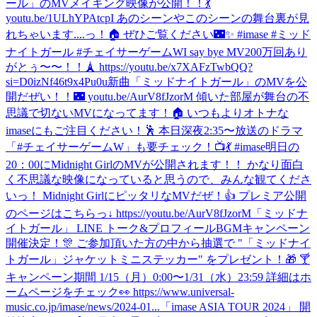
ール」のMVメイキング映像が公開！！💃
youtu.be/1ULhYPAtcpI あのシーンやこのシーンの舞台裏が見
れちゃいます....っ！🏠 ぜひご覧ください🌃✨ #imase #ミッド
ナイトガール #チェイサーゲームW
I say bye MV200万回あり
がとぅ〜〜！！🗼 https://youtu.be/x7XAFzTwbQQ?
si=D0izNf46t9x4Pu0u
新曲「ミッドナイトガール」のMVを公
開だぜい！！🌃 youtu.be/AurV8fJzorM 傾いた部屋が舞台の不
思議で切ないMVになってます！🏠 いつもよりオトナな
imaseにもご注目ください！🕺 本日深夜2:35〜放送のドラマ
「#チェイサーゲームW」も要チェック！📺💃 #imase
明日の
20：00にMidnight GirlのMVが公開されます！！ かなり面白
く不思議な映像になっていると思うので、みんな観てくださ
いっ！ Midnight GirlにピッタリなMVだぜ！👍 プレミア公開
のページはこちらっ↓ https://youtu.be/AurV8fJzorM
「ミッドナ
イトガール」 LINE トーク&プロフィールBGMキャンペーン
開催決定！🎊 ご参加頂いた方の中から抽選で "「ミッドナイ
トガール」ジャケットミニステッカー" をプレゼント！🎁 🍸
キャンペーン期間 1/15（月）0:00〜1/31（水）23:59 詳細はホ
ームページをチェック👀 https://www.universal-
music.co.jp/imase/news/2024-01...
「imase ASIA TOUR 2024」 開