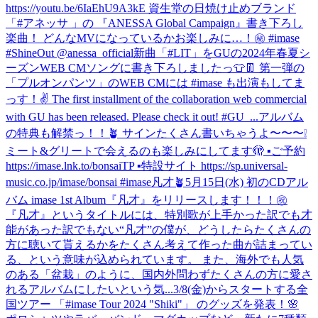
https://youtu.be/6IaEhU9A3kE 資生堂の日焼け止めブランド
「#アネッサ 」の 『ANESSA Global Campaign』書き下ろし
楽曲！ どんなMVになっているかお楽しみに…！㊙️ #imase
#ShineOut @anessa_official
新曲「#LIT」をGUの2024年春夏シ
ーズンWEB CMソングに書き下ろしましたっ👕👖 第一弾の
「プルオンパンツ」のWEB CMには #imase も出演もしてま
っす！✌️ The first installment of the collaboration web commercial
with GU has been released. Please check it out! #GU_...
アルバム
の特典も解禁っ！！🪴 サインたくさん書いちゃうよ〜〜〜❕
ミート&グリートで会えるのも楽しみにしてます🫣 ▪️ご予約
https://imase.lnk.to/bonsaiTP ▪️特設サイト https://sp.universal-
music.co.jp/imase/bonsai #imase凡才🪴
5月15日(水) 初のCDアル
バム imase 1st Album『凡才』をリリースします！！！㊗
『凡才』というタイトルには、特別歌が上手かった訳でも才
能があった訳でもない“凡才”の僕が、どうしたらたくさんの
方に聴いて貰えるかをたくさん考えて作った曲が詰まってい
る、という意味が込められています。 また、海外でも人気
のある「盆栽」のように、国内外問わずたくさんの方に愛さ
れるアルバムにしたいという気...
3/8(金)からスタートする全
国ツアー 「#imase Tour 2024 "Shiki"」 のグッズを発表！🌸