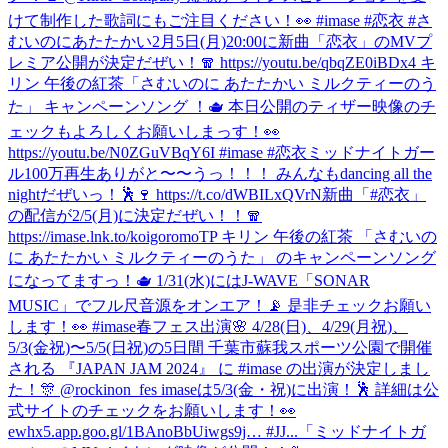
けて制作した歌詞にもご注目ください！👀 #imase #恋衣 #さ
むいのにあたたかい
2月5日(月)20:00に新曲「恋衣」のMVプ
レミア公開が決定だぜい！🧣 https://youtu.be/qbqZE0iBDx4 キ
リン 午後の紅茶「さむいのに あたたかい ミルクティーのう
た」 キャンペーンソング ！🫖 本日公開のティザー映像のチ
ェックもよろしくお願いしまっす！👀
https://youtu.be/N0ZGuVBqY6I #imase #恋衣
ミッドナイトガー
ル100万再生ありがと〜〜うっ！！！ みんなもdancing all the
nightだぜいっ！🕺🍷 https://t.co/dWBILxQVrN
新曲「#恋衣」
の配信が2/5(月)に決定だぜい！！🧣
https://imase.lnk.to/koigoromoTP キリン 午後の紅茶 「さむいの
に あたたかい ミルクティーのうた」 のキャンペーンソング
になってますっ！🫖 1/31(水)にはJ-WAVE「SONAR
MUSIC」でフル尺音源をオンエア！📡 是非チェックお願い
します！👀 #imase
春フェス出演🌸 4/28(日)、4/29(月祝)、
5/3(金祝)〜5/5(日祝)の5日間 千葉市蘇我スポーツ公園で開催
される 『JAPAN JAM 2024』 に #imase の出演が決定しまし
た！🎊 @rockinon_fes imaseは5/3(金・祝)に出演！🕺 詳細は公
式サイトのチェックをお願いします！👀
ewhx5.app.goo.gl/1BAnoBbUiwgs9j… #JJ...
「ミッドナイトガ