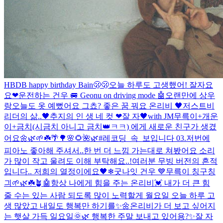
HBDB happy birthday Bain🫢🫢
오늘 하루도 고생했어! 잘자요
요❤
운전하는 건우 🚐 Geonu on driving mode 🤖
오랜만에 상우
랑
오늘도 옷 예뻤어요 그쵸? 좋은 꿈 꿔요 온리비 🖤
저스트비
리더의 삶..🖤
추지의 인 생 네 컷 ❤
잘 자
🖤with JM
무륵이+개운
이+금치(시금치 아니고 금치👑ㅋㅋ) 에게 새로운 친구가 생겼
어요🌼🌿🌱☘️🌴🌳🌸🌻🌺🌿
#레코딩_속_보입니다 03.
저번에
피아노 좋아해 주셔서..한 번 더 느낌 가는대로 쳐봤어요 소리
가 많이 작고 울려도 이해 부탁해요..!
여러분 무빙 버전의 흔적
입니다.. 저희의 열정이에요🖤
❄
굿나잇 건우 💙
무륵이 칭구칭
긔🌱🌿☘️🪴
🤖
항상 나에게 힘을 주는 온리비💓 내가 더 큰 힘
줄 수는 있는 사람 되도록 많이 노력할게 월요일 오늘 하루 고
생 많았고 내일도 행복만 하기를✨🌼
온리비가 더 보고 싶어지
는 햇살 가득 일요일🌞🌿 행복한 주말 보내고 있어용?✨
잘 자