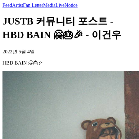
Feed
Artist
Fan Letter
Media
Live
Notice
JUSTB 커뮤니티 포스트 -
HBD BAIN 🤗🎂🎉 - 이건우
2022년 5월 4일
HBD BAIN 🤗🎂🎉