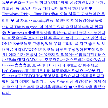
요❤️
민민즈는 지금 뭐 하고 있게!!? 헤헿 궁금하면 ✌🏻 기대해
#
레코딩_속_보입니다 02.
다리 길어 보이게 하기 위함🖤
Throwback Friday... Time Flies 😱🛸 오늘 하루도 고생했어요 온
리비 ❤️ 잘 자요 🍬
morning
안뇽! 오랜만이야요
동영상을 올렸
습니다.
This is so good..
야 이것도 있다 👍
전설의 수평자 씬 🎞
😂
🕺
Business st.
🖤🖤
동영상을 올렸습니다.
#레코딩_속_보입니
다 01.
좋은하루 보내세요
한 주 무사히 보내느라 고생 많았어요
ONLY B❤️
오늘도 고생 많았을 우리 온리비 푹 자고 좋은 밤 보
내요🌙 H워얼V💘
ONLY B 오늘 하루도 고생했어요🖤
잘 잤어
요? 이따 인가 본방사수~🥰
추지 잘 먹을게~~
#잠들기전위버스
🌝 #Bain #RELOAD
ㅈㅜ..주문완료..^^
저스트비가 돌아왔습니
다~~~~😎😎😎❤️‍🔥❤️‍🔥
온리비 이제 시작이에요 잘 봐주세요
Let's Goooooo❤️‍🔥❤️‍🔥❤️‍🔥
트위터 블루룸에서 만나요~~
30분 전...
⏰...•ܫ• #JUSTBEGUN🌿
동영상을 올렸습니다.
어제 올린다고
했던 셀카 이제야 올리기... ˎ₍•ʚ•₎ˏ 다들 점심 먹었어? 난 이제 점
저 먹으려고 하는뎅 점저메추 해주세요!❤️plz
동영상을 올렸습
니다.