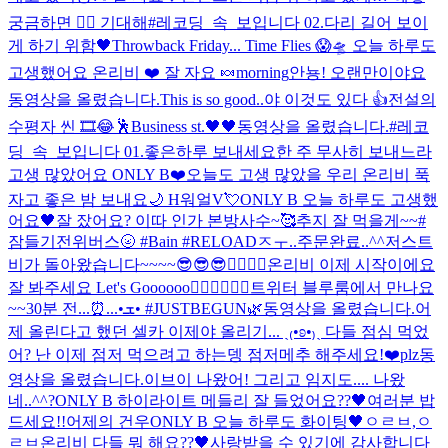
궁금하면 ✌🏻 기대해
#레코딩_속_보입니다 02.
다리 길어 보이
게 하기 위함🖤
Throwback Friday... Time Flies 😱🛸 오늘 하루도
고생했어요 온리비 ❤️ 잘 자요 🍬
morning
안뇽! 오랜만이야요
동영상을 올렸습니다.
This is so good..
야 이것도 있다 👍
전설의
수평자 씬 🎞😂
🕺
Business st.
🖤🖤
동영상을 올렸습니다.
#레코
딩_속_보입니다 01.
좋은하루 보내세요
한 주 무사히 보내느라
고생 많았어요 ONLY B❤️
오늘도 고생 많았을 우리 온리비 푹
자고 좋은 밤 보내요🌙 H워얼V💘
ONLY B 오늘 하루도 고생했
어요🖤
잘 잤어요? 이따 인가 본방사수~🥰
추지 잘 먹을게~~
#
잠들기전위버스🌝 #Bain #RELOAD
ㅈㅜ..주문완료..^^
저스트
비가 돌아왔습니다~~~~😎😎😎❤️‍🔥❤️‍🔥
온리비 이제 시작이에요
잘 봐주세요 Let's Goooooo❤️‍🔥❤️‍🔥❤️‍🔥
트위터 블루룸에서 만나요
~~
30분 전...⏰...•ܫ• #JUSTBEGUN🌿
동영상을 올렸습니다.
어
제 올린다고 했던 셀카 이제야 올리기... ˎ₍•ʚ•₎ˏ 다들 점심 먹었
어? 난 이제 점저 먹으려고 하는뎅 점저메추 해주세요!❤️plz
동
영상을 올렸습니다.
이브이 나왔어! 그리고 임지도.... 나왔
네..^^?
ONLY B 하이라이트 메들리 잘 들었어요??🖤
여러분 밥
드세요!!
어제의 건우
ONLY B 오늘 하루도 화이팅🖤
ㅇㄹㅂ,ㅇ
ㄹㅂ
온리비 다들 뭐 해요??🖤
사랑받을 수 있기에 감사합니다