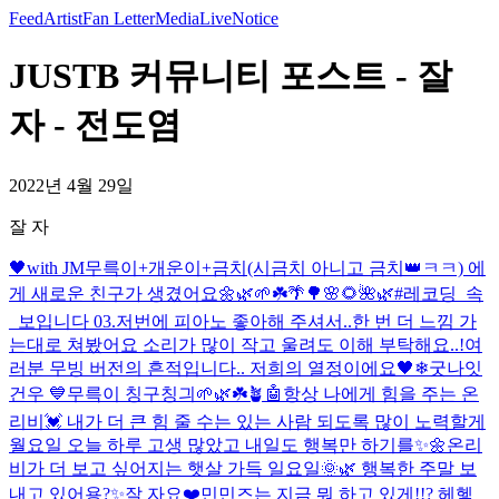
Feed
Artist
Fan Letter
Media
Live
Notice
JUSTB 커뮤니티 포스트 - 잘
자 - 전도염
2022년 4월 29일
잘 자
🖤with JM
무륵이+개운이+금치(시금치 아니고 금치👑ㅋㅋ) 에
게 새로운 친구가 생겼어요🌼🌿🌱☘️🌴🌳🌸🌻🌺🌿
#레코딩_속
_보입니다 03.
저번에 피아노 좋아해 주셔서..한 번 더 느낌 가
는대로 쳐봤어요 소리가 많이 작고 울려도 이해 부탁해요..!
여
러분 무빙 버전의 흔적입니다.. 저희의 열정이에요🖤
❄
굿나잇
건우 💙
무륵이 칭구칭긔🌱🌿☘️🪴
🤖
항상 나에게 힘을 주는 온
리비💓 내가 더 큰 힘 줄 수는 있는 사람 되도록 많이 노력할게
월요일 오늘 하루 고생 많았고 내일도 행복만 하기를✨🌼
온리
비가 더 보고 싶어지는 햇살 가득 일요일🌞🌿 행복한 주말 보
내고 있어용?✨
잘 자요❤️
민민즈는 지금 뭐 하고 있게!!? 헤헿