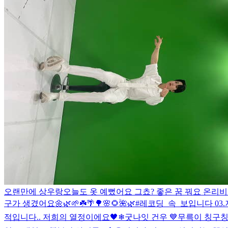
오랜만에 상우랑
오늘도 옷 예뻤어요 그쵸? 좋은 꿈 꿔요 온리비 
구가 생겼어요🌼🌿🌱☘️🌴🌳🌸🌻🌺🌿
#레코딩_속_보입니다 03.
적입니다.. 저희의 열정이에요🖤
❄
굿나잇 건우 💙
무륵이 칭구칭긔