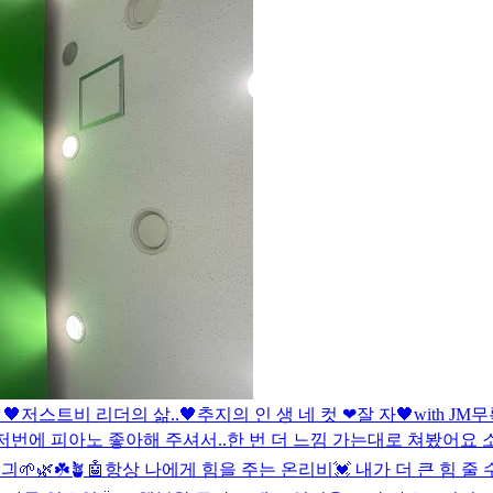
🖤
저스트비 리더의 삶..🖤
추지의 인 생 네 컷 ❤
잘 자
🖤with JM
무
저번에 피아노 좋아해 주셔서..한 번 더 느낌 가는대로 쳐봤어요 소
🌱🌿☘️🪴
🤖
항상 나에게 힘을 주는 온리비💓 내가 더 큰 힘 줄