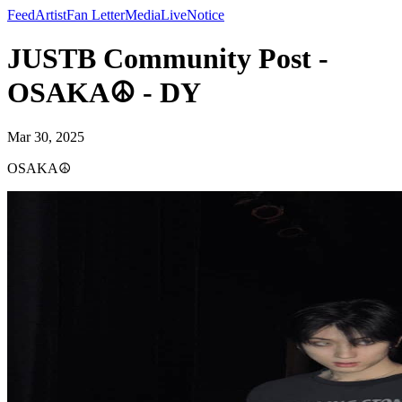
Feed
Artist
Fan Letter
Media
Live
Notice
JUSTB Community Post -
OSAKA☮️ - DY
Mar 30, 2025
OSAKA☮️