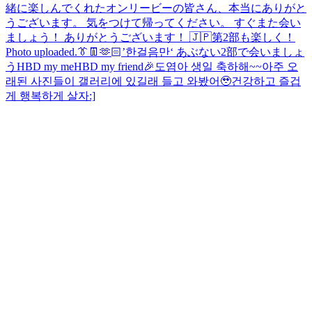
緒に楽しんでくれたオンリービーの皆さん、本当にありがと
うございます。 気をつけて帰ってください。 すぐまた会い
ましょう！ ありがとうございます！ 🇯🇵
第2部も楽しく！
Photo uploaded.
👔👖🫶🏻
’한걸음만‘ あぶない
2部で会いましょ
う
HBD my me
HBD my friend🎉
도염아 생일 축하해~~아주 오
래된 사진들이 갤러리에 있길래 들고 와봤어🥹건강하고 즐겁
게 행복하게 살자:]