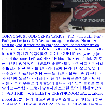
TOKYO☮️
JUST ODD GENRE/LYRICS <KiD> (Industrial, Pop) /
Fuck you I’m just a KiD Yea, see me again in the ash No matter
what they did, It stuck me up I’m gone They'll stutter when it's on
Got the cutter, I'm o...
🚶🚶💭
Hello hello hello hello hello hello hello
hello
요건
이런 게 유행이라며
[ODD TOUR] It’s really, really just
around the corner Let’s go
CHEST Behind The Scene
-5min
비가 조
금 내리네 많이 많이 내렸으면 좋겠다 모두 안전하고 건강하길
꽃📸
일기 퇴근. 택시를 탔다 라디오에 음악이 나오고 있었다
재주소년- 마르세유 처음 듣는 노래였다. 볼륨이 꽤 컸는데 내
가 택시에 오르자 기사님께서 슬며시 볼륨을 줄이셨다. 난 택
시를 가득 채우는 음악이 좋았기에 다시 기사님께 볼륨을 높여
달라고 부탁했다 그렇게 낯설지만 포근한 음악과 함께 퇴근하
는 중
D-2 KiD👶🏻 BULLET🔫 CHEST🫀DOOM x3🦶🦶🦶
Have
a good day🌸🤍
온리비! 오랜만에 위버스에 글 남기네요 :) 추운
계절을 넘기고 따스함이 찾아오고 있는데 그 따스함이 올해는