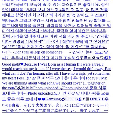
우리 마음을 더 보듬어 줄 수 있는 따스함이면 좋겠네요. 정신
없이 매일을 보내다 보니 어느덧 4월인 것 같고, 더 많은 것을
해내고 싶었지만 차근차근 해나가면 될 것 같아요. 저스트비
멤버들과 고맙고 멋있는 사람들과 함께 만들어낸 ep 발매를 ...
퇴근길에 떡집을 들렀다. 바람떡을 사면서 할머님께 꿀떡은 얼
마인지 여쭈어보았다 “할머님, 꿀떡은 얼마예요?” 할머님은
꿀떡 가격을 알려주시고는 바람 떡을 계산해 주셨다. “감사합
니다~안녕히 계세요~!” “네~ 아니 잠깐만 꿀떡 먹고 싶어요?"
"네???" "하나 가져가요~ 먹어 먹어~잘 가요~" “헉 감사합니
다!!”
🥒Don't fall asleep on someone's___🥒
갑자기 눈이 오고 날
씨가 추우니 따듯하게 입고 미끄럼 조심해요
🍭🍫🍬🍪
🍓🤍
🎧🎙️
Good night❤
Because I Was Born as a Human If I were a tree, I
would reach out my hands. If I were the sea, I would drift away. But
what can I do? I’m human, after all. I have no wings, yet sometimes
my heart Feel...
밥 잘 챙겨 먹구 많이 웃어 온리비
Today's TMI:
We are thinking about what song we should cover all together on
the tour🤲
🥶hi hi hi
Photo uploaded.
🌙
Photo uploaded.
좋은 하루
보내 온리비~~
Photo uploaded.
요거 엠지샷 맞지
내사랑들 오늘
도 좋은 하루 보내자❤️❤️
Gamsung🥹
JUST B🫂🫶🏻ONLY B
우
마이!
東京、そして大阪まで、久しぶりに日本のオンリービ
ーに会うことができて本当に幸せでした。 来てくれて、一