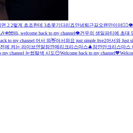
이면 2 2렇게 초조한데 3초못기다리죠
안녕
퇴근길
오랜만이야
🖐🏻
🎶
❄🧤
Hi, welcome back to my channel👁️
건우의 생일파티에 초대 당
back to my channel 어서 와👋
어서와요 just simple live2
어서와 Just sim
 전에 켜는 라이브
연말
잠깐
메리크리스마스
🎄잠깐만
크리스마스 
 to my channel 눈썹탈색 시도😶
Welcome back to my channel🧡
Welcom