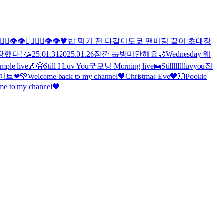
🖐🏻👁👁🖐🏻🖐🏻👁👁
🖤
밥 먹기 전 다같이
도쿄 팬미팅 끝
이 초대장
했다! 🥳
25.01.31
2025.01.26
잠깐 눕방
미안해요
🌙
Wednesday 웨
ple live🎶
😃
Still I Luv You
굿모닝 Morning live🛌
StillllIllluvyou
집
이브❤💚
Welcome back to my channel🖤
Christmas Eve🖤
💥
Pookie
e to my channel🧡