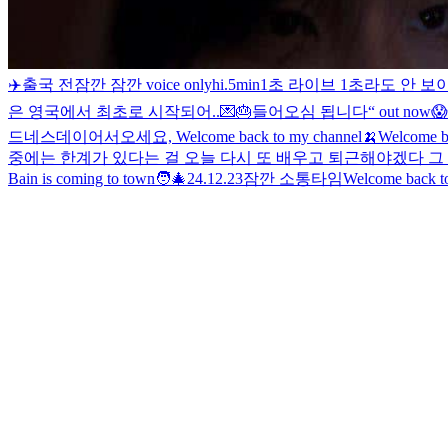
✈️
출국 전
잠깐 잠깐 voice only
hi
.
5min
1초 라이브 1초라도 안 보
은 영국에서 최초로 시작되어..💌🎂
들어오심 됩니다
“ out now
😱
드네스데이
어서오세요, Welcome back to my channel🍌
Welcome 
중에는 한계가 있다는 걸 오늘 다시 또 배우고 퇴근해야겠다 그
Bain is coming to town🧑‍🎄
24.12.23
잠깐 소통타임
Welcome back