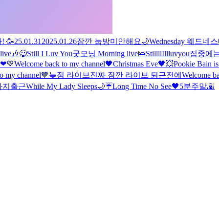
 🥳
25.01.31
2025.01.26
잠깐 눕방
미안해요
🌙
Wednesday 웨드네
live🎶
😃
Still I Luv You
굿모닝 Morning live🛌
StillllIllluvyou
집중에는
❤💚
Welcome back to my channel🖤
Christmas Eve🖤
💥
Pookie Bain i
o my channel🧡
늦점 라이브
진짜 잠깐 라이브 퇴근전에
Welcome ba
까지
출근
While My Lady Sleeps🌙
☔
Long Time No See🖤
5분
주말🌇