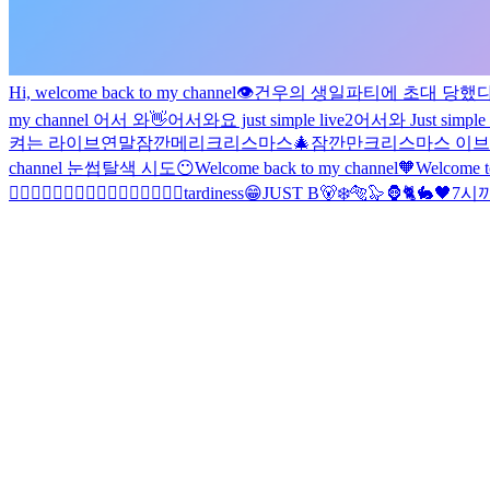
Hi, welcome back to my channel👁️
건우의 생일파티에 초대 당했다!
my channel 어서 와👋
어서와요 just simple live2
어서와 Just simple 
켜는 라이브
연말
잠깐
메리크리스마스
🎄잠깐만
크리스마스 이브
channel 눈썹탈색 시도😶
Welcome back to my channel🧡
Welcome t
🧙‍♂️🧙‍♂️🧙‍♂️🧙‍♂️🧙‍♂️🧙‍♂️🧙‍♂️🧙‍♂️
tardiness😁
JUST B🐻‍❄️🐅🦭🦍🐈🐇
🖤
7시