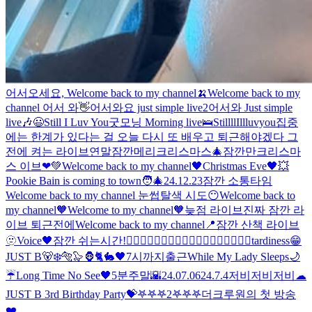
어서오세요, Welcome back to my channel🍌
Welcome back to my
channel 어서 와👋
어서와요 just simple live2
어서와 Just simple
live🎶
😃
Still I Luv You
굿모닝 Morning live🛌
StillllIllluvyou
집중
에는 한계가 있다는 걸 오늘 다시 또 배우고 퇴근해야겠다 그
전에 켜는 라이브
연말
잠깐
메리크리스마스
🎄잠깐만
크리스마
스 이브❤💚
Welcome back to my channel🖤
Christmas Eve🖤
💥
Pookie Bain is coming to town🧑‍🎄
24.12.23
잠깐 소통타임
Welcome back to my channel 눈썹탈색 시도😶
Welcome back to
my channel🧡
Welcome to my channel🧡
늦점 라이브
진짜 잠깐 라
이브 퇴근전에
Welcome back to my channel📍
잠깐 산책 라이브
🫥
Voice🖤
잠깐 쉬는시간!
🧙‍♂️🧙‍♂️🧙‍♂️🧙‍♂️🧙‍♂️🧙‍♂️🧙‍♂️🧙‍♂️🧙‍♂️
tardiness😁
JUST B🐻‍❄️🐅🦭🦍🐈🐇
🖤
7시까지
출근
While My Lady Sleeps🌙
☔
Long Time No See🖤
5분
주말🌇
24.07.06
24.7.4
저비저비저비
☁
JUST B 3rd Birthday Party💝
𖤐𖤐𖤐2
𖤐𖤐𖤐
더크루원의 첫 방송
❤️