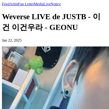
Feed
Artist
Fan Letter
Media
Live
Notice
Weverse LIVE de JUSTB - 이
건 이건우라 - GEONU
Jan 22, 2025