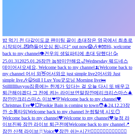
밥 먹기 전 다같이
도쿄 팬미팅 끝
이 초대장은 영국에서 최초로
시작되어..💌🎂
들어오심 됩니다
“ out now
😱🎶
❄🧤
Hi, welcome
back to my channel👁️
건우의 생일파티에 초대 당했다! 🥳
25.01.31
2025.01.26
잠깐 눕방
미안해요
🌙
Wednesday 웨드네스
데이
어서오세요, Welcome back to my channel🍌
Welcome back to
my channel 어서 와👋
어서와요 just simple live2
어서와 Just
simple live🎶
😃
Still I Luv You
굿모닝 Morning live🛌
StillllIllluvyou
집중에는 한계가 있다는 걸 오늘 다시 또 배우고
퇴근해야겠다 그 전에 켜는 라이브
연말
잠깐
메리크리스마스
🎄
잠깐만
크리스마스 이브❤💚
Welcome back to my channel🖤
Christmas Eve🖤
💥
Pookie Bain is coming to town🧑‍🎄
24.12.23
잠
깐 소통타임
Welcome back to my channel 눈썹탈색 시도😶
Welcome back to my channel🧡
Welcome to my channel🧡
늦점 라
이브
진짜 잠깐 라이브 퇴근전에
Welcome back to my channel📍
잠깐 산책 라이브
🫥
Voice🖤
잠깐 쉬는시간!
🧙‍♂️🧙‍♂️🧙‍♂️🧙‍♂️🧙‍♂️🧙‍♂️