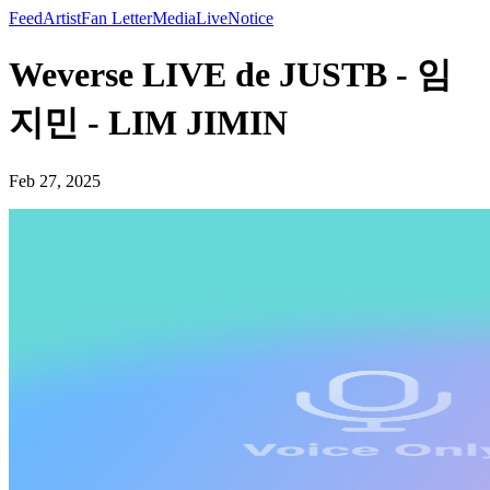
Feed
Artist
Fan Letter
Media
Live
Notice
Weverse LIVE de JUSTB - 임
지민 - LIM JIMIN
Feb 27, 2025