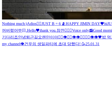
Nothing much:)
Adios🖐🏻
JUST B = 6 🫂
HAPPY JIMIN DAY🖤
hi
JU
꺼버렸어
🫶🏻
.
Hello🖤
thank you
.
잠깐
🖐🏻
🖤
Voice only📻
Good morn
기다리죠
안녕
퇴근길
오랜만이야
🖐🏻👁🖐🏻👁👁🖐🏻🖐🏻👁👁
🖤
밥 먹
my channel👁️
건우의 생일파티에 초대 당했다! 🥳
25.01.31