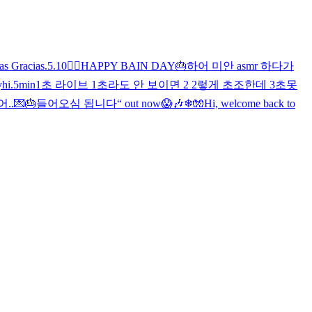
s Gracias
.
5.10
🖐🏻
HAPPY BAIN DAY🎂
하
어 미안 asmr 하다가
y
hi
.
5min
1초 라이브 1초라도 안 보이면 2 2렇게 초조한데 3초못
.💌🎂
들어오심 됩니다
“ out now
😱🎶
❄🧤
Hi, welcome back to