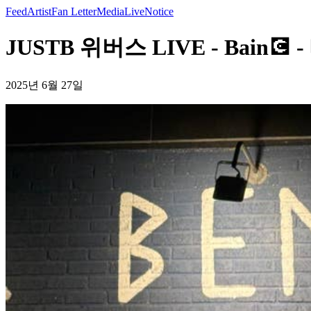
Feed
Artist
Fan Letter
Media
Live
Notice
JUSTB 위버스 LIVE - Bain💽 
2025년 6월 27일