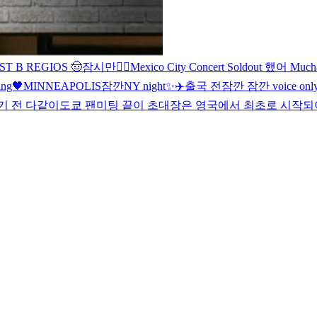
ST B REGIOS 🤠
잠시만
🖐🏻
Mexico City Concert Soldout 했어 Mucha
ing🖤
MINNEAPOLIS
잠깐
NY night✨
✈️
출국 전
잠깐 잠깐 voice onl
기 전 다같이
도쿄 팬미팅 끝
이 초대장은 영국에서 최초로 시작되어.