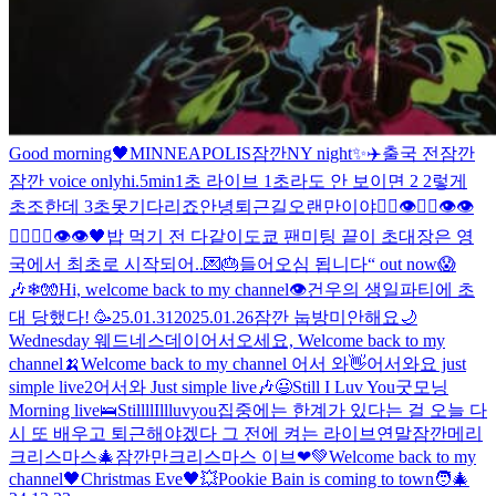
Good morning🖤
MINNEAPOLIS
잠깐
NY night✨
✈️
출국 전
잠깐
잠깐 voice only
hi
.
5min
1초 라이브 1초라도 안 보이면 2 2렇게
초조한데 3초못기다리죠
안녕
퇴근길
오랜만이야
🖐🏻👁🖐🏻👁👁
🖐🏻🖐🏻👁👁
🖤
밥 먹기 전 다같이
도쿄 팬미팅 끝
이 초대장은 영
국에서 최초로 시작되어..💌🎂
들어오심 됩니다
“ out now
😱
🎶
❄🧤
Hi, welcome back to my channel👁️
건우의 생일파티에 초
대 당했다! 🥳
25.01.31
2025.01.26
잠깐 눕방
미안해요
🌙
Wednesday 웨드네스데이
어서오세요, Welcome back to my
channel🍌
Welcome back to my channel 어서 와👋
어서와요 just
simple live2
어서와 Just simple live🎶
😃
Still I Luv You
굿모닝
Morning live🛌
StillllIllluvyou
집중에는 한계가 있다는 걸 오늘 다
시 또 배우고 퇴근해야겠다 그 전에 켜는 라이브
연말
잠깐
메리
크리스마스
🎄잠깐만
크리스마스 이브❤💚
Welcome back to my
channel🖤
Christmas Eve🖤
💥
Pookie Bain is coming to town🧑‍🎄