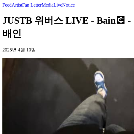
Feed
Artist
Fan Letter
Media
Live
Notice
JUSTB 위버스 LIVE - Bain💽 -
배인
2025년 4월 10일