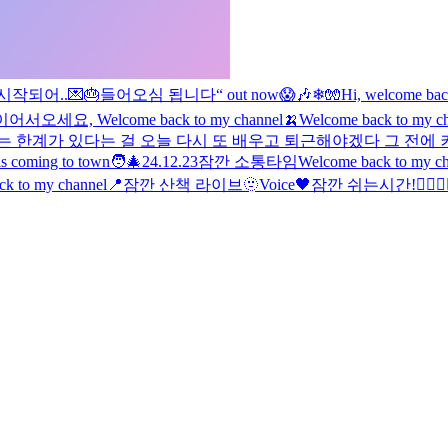
작되어..💌🎂
들어오심 됩니다
“ out now
😱🎶
❄🧤
Hi, welcome bac
이
어서오세요, Welcome back to my channel🍌
Welcome back to my 
 한계가 있다는 걸 오늘 다시 또 배우고 퇴근해야겠다 그 전에 
is coming to town🧑‍🎄
24.12.23
잠깐 소통타임
Welcome back to m
ck to my channel📍
잠깐 산책 라이브
🫥
Voice🖤
잠깐 쉬는시간!
🧙‍♂️🧙‍