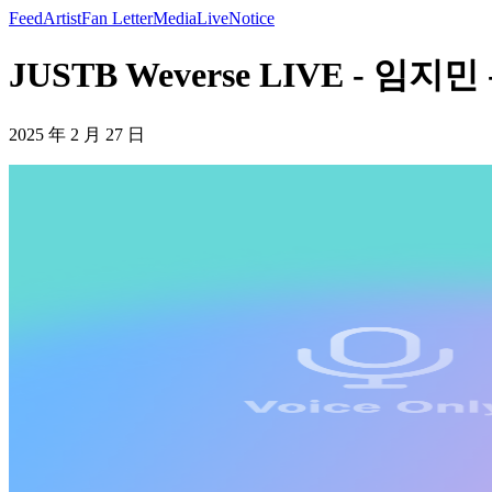
Feed
Artist
Fan Letter
Media
Live
Notice
JUSTB Weverse LIVE - 임
2025 年 2 月 27 日