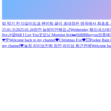
밥 먹기 전 다같이
도쿄 팬미팅 끝
이 초대장은 영국에서 최초로 시
25.01.31
2025.01.26
잠깐 눕방
미안해요
🌙
Wednesday 웨드네스데
live🎶
😃
Still I Luv You
굿모닝 Morning live🛌
StillllIllluvyou
집중에는
❤💚
Welcome back to my channel🖤
Christmas Eve🖤
💥
Pookie Bain 
my channel🧡
늦점 라이브
진짜 잠깐 라이브 퇴근전에
Welcome ba