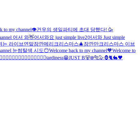
k to my channel👁️
건우의 생일파티에 초대 당했다! 🥳
channel 어서 와👋
어서와요 just simple live2
어서와 Just simple
켜는 라이브
연말
잠깐
메리크리스마스
🎄잠깐만
크리스마스 이브
y channel 눈썹탈색 시도😶
Welcome back to my channel🧡
Welcome to
♂️🧙‍♂️🧙‍♂️🧙‍♂️🧙‍♂️🧙‍♂️🧙‍♂️🧙‍♂️
tardiness😁
JUST B🐻‍❄️🐅🦭🦍🐈🐇
🖤