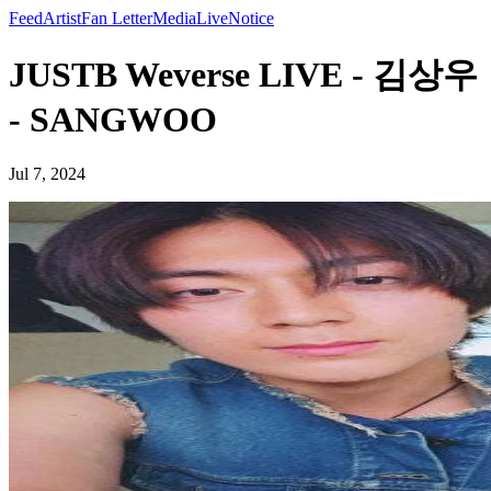
Feed
Artist
Fan Letter
Media
Live
Notice
JUSTB Weverse LIVE - 김상우
- SANGWOO
Jul 7, 2024