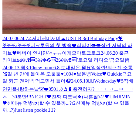
24.07.06
24.7.4
저비저비저비
☁
JUST B 3rd Birthday Party💝
𖤐𖤐𖤐2
𖤐𖤐𖤐
더크루원의 첫 방송❤️
심심이
👁👁
잠깐 저녁의 라
이브🖤
빠빠이 인사만^^
ㅜㅠ
이게모야
토크토크
24.06.20 출근
라이브
🥶❄️🧊🆒3
🥶❄️🧊🆒2
🥶❄️🧊🆒
’토요일 라디오‘
금요일봠
24.06.13 쉼
3:10
new room
6.8 토
내일은 월요일
잠깐!
퇴근전 소통
🥰
일 년 만에 돌아온 오둘둘
♥️1004♥️
보온병
Voice🖤
Quickie
금요
일 퇴근 전
저녁 먹으면서 들어🎧
24.05.10
🖐🏻
Wednesday🖤
5직배
인만을4랑하는날🐻❤️
0501🌙
🪫🔋충전하자
?
ㄱㅓㄴㅋㅡㅂㅏㄱ
ㅅㅡ
30분만!!!
NIGHT🖤
진짜 피크닉🍀(나혼핔)🩷
🖤LIMJIMIN
🖤
신메뉴 먹방🌿(할 수 있을까...?)2
신메뉴 먹방🌿(할 수 있을
까...?)
Just listen pookie🧙‍♂️?