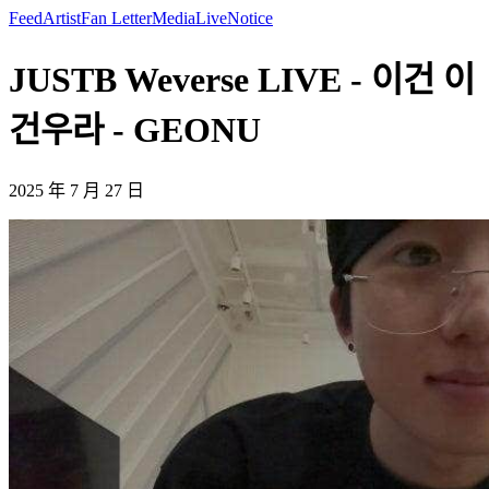
Feed
Artist
Fan Letter
Media
Live
Notice
JUSTB Weverse LIVE - 이건 이
건우라 - GEONU
2025 年 7 月 27 日