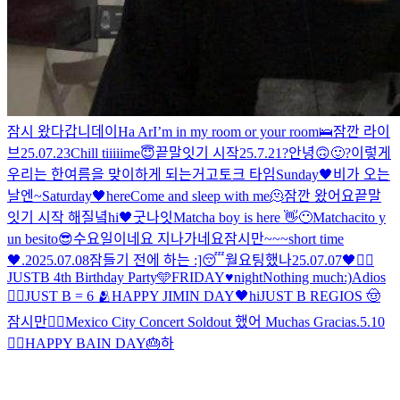
잠시 왔다갑니데이
Ha Ar
I’m in my room or your room🛌
잠깐 라이
브
25.07.23
Chill tiiiiime😇
끝말잇기 시작
25.7.21
?안녕🙃🙂?
이렇게
우리는 한여름을 맞이하게 되는거고
토크 타임
Sunday🖤
비가 오는
날엔~
Saturday🖤
here
Come and sleep with me🫠
잠깐 왔어요
끝말
잇기 시작 해질녘
hi
🖤
굿나잇
Matcha boy is here 👋😶
Matchacito y
un besito😎
수요일이네요 지나가네요
잠시만~~~
short time
🖤
.
2025.07.08
잠들기 전에 하는 :]
😴
월요팅했나
25.07.07
🖤
✌🏻
JUSTB 4th Birthday Party🩵
FRIDAY♥night
Nothing much:)
Adios
🖐🏻
JUST B = 6 🫂
HAPPY JIMIN DAY🖤
hi
JUST B REGIOS 🤠
잠시만
🖐🏻
Mexico City Concert Soldout 했어 Muchas Gracias
.
5.10
🖐🏻
HAPPY BAIN DAY🎂
하