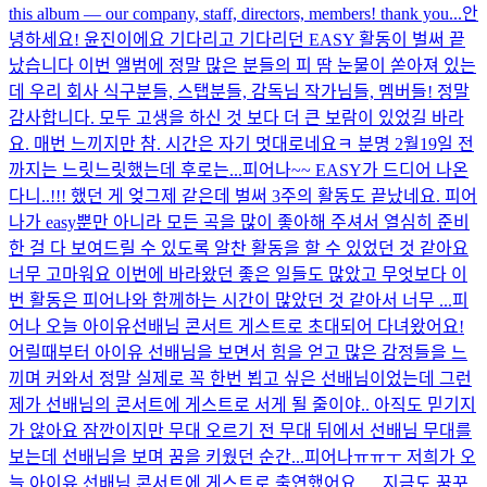
this album — our company, staff, directors, members! thank you...
안
녕하세요! 윤진이에요 기다리고 기다리던 EASY 활동이 벌써 끝
났습니다 이번 앨범에 정말 많은 분들의 피 땀 눈물이 쏟아져 있는
데 우리 회사 식구분들, 스탭분들, 감독님 작가님들, 멤버들! 정말
감사합니다. 모두 고생을 하신 것 보다 더 큰 보람이 있었길 바라
요. 매번 느끼지만 참. 시간은 자기 멋대로네요ㅋ 분명 2월19일 전
까지는 느릿느릿했는데 후로는...
피어나~~ EASY가 드디어 나온
다니..!!! 했던 게 엊그제 같은데 벌써 3주의 활동도 끝났네요. 피어
나가 easy뿐만 아니라 모든 곡을 많이 좋아해 주셔서 열심히 준비
한 걸 다 보여드릴 수 있도록 알찬 활동을 할 수 있었던 것 같아요
너무 고마워요 이번에 바라왔던 좋은 일들도 많았고 무엇보다 이
번 활동은 피어나와 함께하는 시간이 많았던 것 같아서 너무 ...
피
어나 오늘 아이유선배님 콘서트 게스트로 초대되어 다녀왔어요!
어릴때부터 아이유 선배님을 보면서 힘을 얻고 많은 감정들을 느
끼며 커와서 정말 실제로 꼭 한번 뵙고 싶은 선배님이었는데 그런
제가 선배님의 콘서트에 게스트로 서게 될 줄이야.. 아직도 믿기지
가 않아요 잠깐이지만 무대 오르기 전 무대 뒤에서 선배님 무대를
보는데 선배님을 보며 꿈을 키웠던 순간...
피어나ㅠㅠㅜ 저희가 오
늘 아이유 선배님 콘서트에 게스트로 출연했어요…. 지금도 꿈꾸