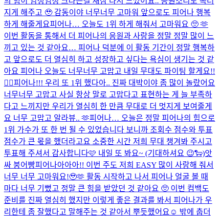
의 힘이 엄청엄청 크다는걸 새삼 다시 느꼈어요.. 응원소리도 목터
지게 해주고 🥹 감동이야 너무너무 고마워 앞으로도 피어나 행복
하게 해줄게요
피어나… 오늘도 1위 하게 해줘서 고마워요 🥺 🫶
이번 활동을 통해서 더 피어나의 응원과 사랑을 정말 정말 많이 느
끼고 있는 것 같아요… 피어나 덕분에 이 활동 기간이 정말 행복하
고 앞으로도 더 열심히 하고 성장하고 싶다는 욕심이 생기는 것 같
아요 피어나 오늘도 너무너무 고맙고 내일 무대도 파이팅 할게요!!
❤️‍🔥
피어나!!! 우리 또 1위 했다아.. 진짜 대박이야 좀 많이 놀랐어요
너무너무 고맙고 사실 항상 말로 고맙다고 표현하는 게 늘 부족하
다고 느끼지만 우리가 열심히 한 만큼 무대로 더 멋지게 보여줄게
요 너무 고맙고 알라뷰.. 🫶
피어나… 오늘은 정말 피어나의 힘으로
1위 가수가 또 한 번 될 수 있었습니다 보니까 조회수 점수와 투표
점수가 큰 몫을 했더라고요 소중한 시간 저희 무대 챙겨봐 주시고
투표해 주셔서 감사합니다🩷 내일 또 봐요~ (기대하셔요 😉🐑)
앗
싸 붕어빵
피어나아아아!! 이번 주도 저희 EASY 많이 사랑해 줘서
너무 너무 고마워요!🥹🫶 활동 시작하고 나서 피어나 얼굴 볼 때
마다 너무 기뻤고 정말 큰 힘을 받았던 것 같아요 🥺 이번 컴백도
준비를 진짜 열심히 했지만 이렇게 좋은 결과를 봐서 피어나가 우
리한테 좀 잘했다고 말해주는 것 같아서 뿌듯했어요☺️ 밖에 춥더