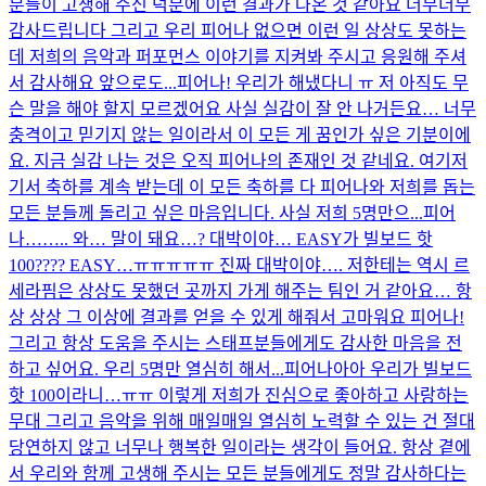
분들이 고생해 주신 덕분에 이런 결과가 나온 것 같아요 너무너무
감사드립니다 그리고 우리 피어나 없으면 이런 일 상상도 못하는
데 저희의 음악과 퍼포먼스 이야기를 지켜봐 주시고 응원해 주셔
서 감사해요 앞으로도...
피어나! 우리가 해냈다니 ㅠ 저 아직도 무
슨 말을 해야 할지 모르겠어요 사실 실감이 잘 안 나거든요… 너무
충격이고 믿기지 않는 일이라서 이 모든 게 꿈인가 싶은 기분이에
요. 지금 실감 나는 것은 오직 피어나의 존재인 것 같네요. 여기저
기서 축하를 계속 받는데 이 모든 축하를 다 피어나와 저희를 돕는
모든 분들께 돌리고 싶은 마음입니다. 사실 저희 5명만으...
피어
나…….. 와… 말이 돼요…? 대박이야… EASY가 빌보드 핫
100???? EASY…ㅠㅠㅠㅠㅠ 진짜 대박이야…. 저한테는 역시 르
세라핌은 상상도 못했던 곳까지 가게 해주는 팀인 거 같아요… 항
상 상상 그 이상에 결과를 얻을 수 있게 해줘서 고마워요 피어나!
그리고 항상 도움을 주시는 스태프분들에게도 감사한 마음을 전
하고 싶어요. 우리 5명만 열심히 해서...
피어나아아 우리가 빌보드
핫 100이라니…ㅠㅠ 이렇게 저희가 진심으로 좋아하고 사랑하는
무대 그리고 음악을 위해 매일매일 열심히 노력할 수 있는 건 절대
당연하지 않고 너무나 행복한 일이라는 생각이 들어요. 항상 곁에
서 우리와 함께 고생해 주시는 모든 분들에게도 정말 감사하다는