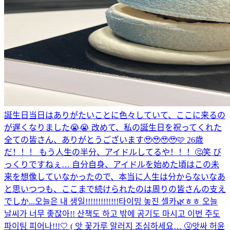
誕生日当日はありがたいことに色々していて、ここに来るの
が遅くなりました😭😭 改めて、私の誕生日を祝ってくれた
全ての皆さん、ありがとうございます🥹🥹🥹🥹🩷 26歳
だ！！！ もう人生の半分、アイドルしてるや！！！🤔笑 び
っくりですねぇ… 自分自身、アイドルを始めた頃はこの未
来を想像していなかったので、本当に人生は分からないなあ
と思いつつも、ここまで続けられたのは周りの皆さんの支え
でしか...
오늘은 내 생일!!!!!!!!!!!!!
타이밍 놓진 셀카🌿ㅎㅎ 오늘
날씨가 너무 좋잖아!! 산책도 하고 밖에 공기도 마시고 이번 주도
파이팅 피어나!!!🤍 ( 앗 꽃가루 알러지 조심하세요… 🤧
앗싸 허윤