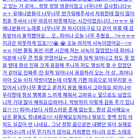
고 있는 거 같아... 정말 정말 영광이었고 너무너무 감사합니다ㅠ
ㅠㅜ 유애나분들이 너무너무 반가워해주셔서 저희한테 많이 많이
힘을 주셔서 너무 마음이 따뜻해지는 시간이었습니다..!ㅠㅠㅠ 유
애나분들이 노래를 너무너무 잘 하시더라구요 다 같이 부를 때 감
동받아서 울컥했어요… 오...
피어나 오늘 너무 추웠죠…?ㅠㅠㅠㅠ
지금은 따뜻하게 있죠???😭 😭 오늘 마지막 사녹이였어요~~!ㅠ
ㅠㅠ 이번 활동 동안 이른 시간에 하는 사녹이 많았었는데 피어나
덕분에 너무 큰 힘을 얻었어요ㅠ 그만큼 일찍 일어나고 잠도 못 잤
을 텐데 항상 진짜 크게 응원해 주니까 저도 열심히 할 수 있었던
거 같아요 진짜루 🥺 일찍 일어나서 응원하러 오는 거 상...
피어나
아아 오늘 이지 막방이였는데 이렇게 기쁜 마음으로 마무리할 수
있어서 너무너무 좋았고 끝까지 응원 해줘서 고마워요 피어나🫶
우리한테 항상 행복을 느끼게 해줘서 고마워☺️ 앞으로도 남았으
니까 기대 많이 해줘요😉
피어나. 막방까지 이렇게 감동 주기 있나
요?? ?!? 피어나보다 사랑스러운 존재 없는듯.. 항상 감사해요ㅠ
남은 활동도 힘내봐요!!!! 사랑해요오
피어나 빌보드 핫백 진입 아
직도 실감이 안 나네요.. 그냥 정말 꿈으로만 내뱉던 일이 실제로
일어나니까 너무 믿기지가 않아요 저희뿐만 아니라 모든 스태프