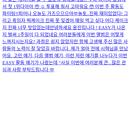
서 첫 1위다아아 🥹 ☺️ 투표해 줘서 고마워요 🥹 이번 주 활동도
파이팅!!
피어나 오늘도 가즈으으으아🫶
놀토..진짜 재미있었다! 그
리고 흑임자 떡케이크 진짜 못 잊겠어 매일 먹고 싶다 어디 케이크
지 진짜 너무 맛있었는데
안녕하세요 윤진입니다 ! EASY가 나온
지 벌써 1주일이 다 되었네요 여러분들에게 이번 앨범은 어떻게
느껴지시는지요? 과정은 쉽지 않았지만 함께 고생해 주신 많은 사
람들의 노력이 잘 닿았길 바랍니다. 제가 얼마 전에 시혁님을 만났
어요. 고민 얘기, 다음 앨범 얘기, 이런 저런 얘기를 나누다가 이번
EASY 활동 얘기가 나왔는데 “사실 이번에 여러분께 큰...
많은 관
심과 사랑 부탁드립니다 🫶