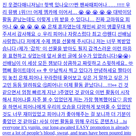
진 웃겼다
매니저님!! 핫백 있나요!??
짠 팬싸때
피어나……!!!!! 우
리 뮤뱅 1위!?!! 어제 엠카에 이어서… 😭 😭 😭 😭 😭 대박이당
활동 끝났는데도 이렇게 1위 받을 수 있다니… 진짜 고마워요 피
어나 😭 😭 😭 😭 😭 은채 혼자였는데 채민씨 같이 앵콜무대 해
주셔서 감사해요 ☺️ 우리 피어나 자랑스럽다 최고 🥺
웬디 선배님
사랑합니다 저에게 수제 잼을 선물해 주시다니 저는 너무 복받았
습니다 (제가 ‘감히’ 이 선물을 받아도 될지 감격스러운 이런 마음
을 표현하고 싶었는데 앞서 올린 글에 실수가 있었습니다!😭😭)
선배님이 이 세상 모든 잼보다 상큼하고 짜릿하고 스윗하세요.. 🫶
햅삐 화이트데이 🍬 🍭 💛
남찍사 찍고 있다가 안녕하세요 짤
타이
밍 놓친 은채.
피어나 꾸라한테 물어보고 싶은 거 말하고 싶은 거
고민 등등 알려줘요 🤔
피어나! 이제 활동 끝났다니…!!!👀 긴 것
같으면서 엄청 빠르게 지난 3주였던 것 같아요 이번 활동이 시작
해서 피어나를 자주 볼 수 있었던게 저는 가장 행복했어요🤍 음방
을 하면서 피어나에게 우리의 모습을 다양하게 보여줄 수 있었던
것도 너무 재미있었고 피어나가 좋아해주는 걸 보니까 더 기분이
좋았던 것 같아요! 사실 이번 활동을 위해 우리도 콘텐츠나 ...
hi
everyone it’s yunjin. our long-awaited EASY promotion is already
over a lot of people’s blood, sweat, and tears have been poured into