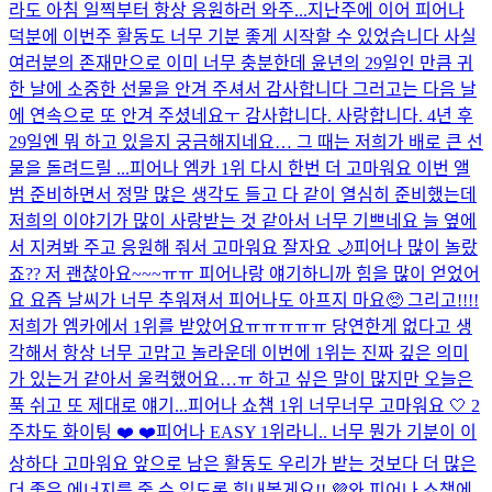
라도 아침 일찍부터 항상 응원하러 와주...
지난주에 이어 피어나
덕분에 이번주 활동도 너무 기분 좋게 시작할 수 있었습니다 사실
여러분의 존재만으로 이미 너무 충분한데 윤년의 29일인 만큼 귀
한 날에 소중한 선물을 안겨 주셔서 감사합니다 그러고는 다음 날
에 연속으로 또 안겨 주셨네요ㅜ 감사합니다. 사랑합니다. 4년 후
29일엔 뭐 하고 있을지 궁금해지네요… 그 때는 저희가 배로 큰 선
물을 돌려드릴 ...
피어나 엠카 1위 다시 한번 더 고마워요 이번 앨
범 준비하면서 정말 많은 생각도 들고 다 같이 열심히 준비했는데
저희의 이야기가 많이 사랑받는 것 같아서 너무 기쁘네요 늘 옆에
서 지켜봐 주고 응원해 줘서 고마워요 잘자요 🌙
피어나 많이 놀랐
죠?? 저 괜찮아요~~~ㅠㅠ 피어나랑 얘기하니까 힘을 많이 얻었어
요 요즘 날씨가 너무 추워져서 피어나도 아프지 마요🥺 그리고!!!!
저희가 엠카에서 1위를 받았어요ㅠㅠㅠㅠㅠ 당연한게 없다고 생
각해서 항상 너무 고맙고 놀라운데 이번에 1위는 진짜 깊은 의미
가 있는거 같아서 울컥했어요…ㅠ 하고 싶은 말이 많지만 오늘은
푹 쉬고 또 제대로 얘기...
피어나 쇼챔 1위 너무너무 고마워요 🤍 2
주차도 화이팅 ❤️ ❤️
피어나 EASY 1위라니.. 너무 뭔가 기분이 이
상하다 고마워요 앞으로 남은 활동도 우리가 받는 것보다 더 많은
더 좋은 에너지를 줄 수 있도록 힘내볼게요!! 💜
와 피어나 쇼챔에