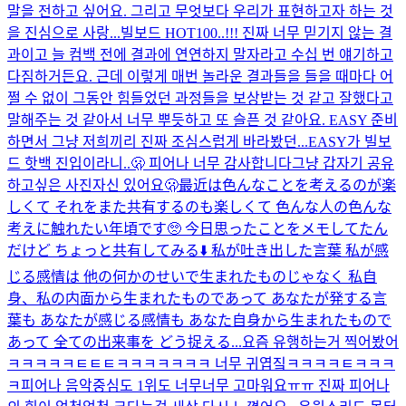
말을 전하고 싶어요. 그리고 무엇보다 우리가 표현하고자 하는 것
을 진심으로 사랑...
빌보드 HOT100..!!! 진짜 너무 믿기지 않는 결
과이고 늘 컴백 전에 결과에 연연하지 말자라고 수십 번 얘기하고
다짐하거든요. 근데 이렇게 매번 놀라운 결과들을 들을 때마다 어
쩔 수 없이 그동안 힘들었던 과정들을 보상받는 것 같고 잘했다고
말해주는 것 같아서 너무 뿌듯하고 또 슬픈 것 같아요. EASY 준비
하면서 그냥 저희끼리 진짜 조심스럽게 바라봤던...
EASY가 빌보
드 핫백 진입이라니..🫢 피어나 너무 감사합니다
그냥 갑자기 공유
하고싶은 사진
자신 있어요
🫢
最近は色んなことを考えるのが楽
しくて それをまた共有するのも楽しくて 色んな人の色んな
考えに触れたい年頃です🥺 今日思ったことをメモしてたん
だけど ちょっと共有してみる⬇️ 私が吐き出した言葉 私が感
じる感情は 他の何かのせいで生まれたものじゃなく 私自
身、私の内面から生まれたものであって あなたが発する言
葉も あなたが感じる感情も あなた自身から生まれたもので
あって 全ての出来事を どう捉える...
요즘 유행하는거 찍어봤어
ㅋㅋㅋㅋㅋㅌㅌㅌㅋㅋㅋㅋㅋㅋㅋ 너무 귀엽짘ㅋㅋㅋㅋㅌㅋㅋㅋ
ㅋ
피어나 음악중심도 1위도 너무너무 고마워요ㅠㅠ 진짜 피어나