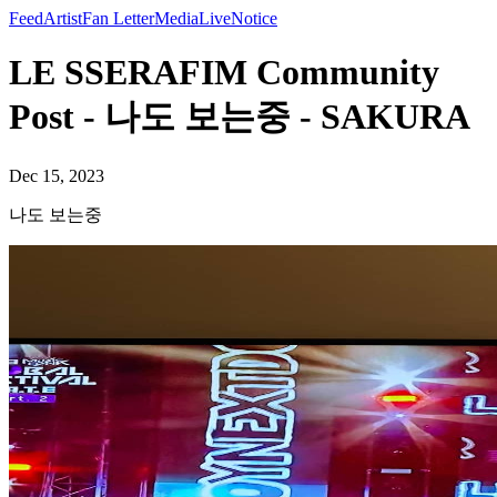
Feed
Artist
Fan Letter
Media
Live
Notice
LE SSERAFIM Community
Post - 나도 보는중 - SAKURA
Dec 15, 2023
나도 보는중