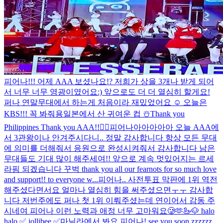
피어나!!! 어제 AAA 보셨나요!? 저희가 상을 3개나 받게 되어
서 너무 너무 영광이였어요:) 앞으로도 더 더 열심히 할게요!
퍼나 연말무대에서 하는게 처음이라 재밌었어요 ☺️ 오늘은
KBS!!! 꼭 봐줘용
일본에서 산 귀여운 컵 ☃️
Thank you
Philippines Thank you AAA!!❤️‍🔥
피어나아아아아아 오늘 AAA에
서 3관왕이나 안겨주시다니.. 정말 감사합니다 항상 모든 무대
에 의미를 더해줘서 응원으로 완성시켜줘서 감사합니다 남은
무대들도 기대 많이 해주세여!! 앞으로 계속 멋있어지는 르세
라핌 되겠습니다 꾸벅 thank you all our fearnots for so much love
and support!! to everyone w...
피어나.. 사전투표 막판에 1위 역전
해주셨다면서요 얼마나 열심히 힘을 써주셨으면ㅜㅜ 감사합
니다 저번주에도 퍼나 첫 1위 이뤄주셨는데 연이어서 감동 주
시네여 피어나 이런 노력과 애정 너무 고마워요🥲🫶
🦢🐶 halo
halo ✅ jollibee ✅
마닐라에서 봐요 피어나! see you soon zzzzzz