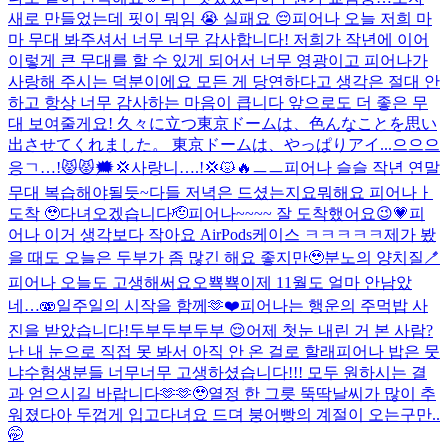
새로 만들었는데 핏이 뭐임 😭 실패요 😔
피어나 오늘 저희 마
마 무대 봐주셔서 너무 너무 감사합니다! 저희가 작년에 이어
이렇게 큰 무대를 할 수 있게 되어서 너무 영광이고 피어나가
사랑해 주시는 덕분이에요 모든 게 당연하다고 생각은 절대 안
하고 항상 너무 감사하는 마음이 큽니다 앞으로도 더 좋은 무
대 보여줄게요! 久々に立つ東京ドームは、色んなことを思い
出させてくれました。 東京ドームは、やっぱりアイ...
으으으
응ㄱ…!😾😾🗯️💢사랑니….!💢😾🔥ㅡㅡ
피어나 슬슬 작년 연말
무대 복습해야될듯~
다들 저녁은 드셨는지요
뭐해요 피어나ㅏ
도착 🥹
다녀오겠습니다🫡
피어나~~~~ 잘 도착했어요😉💗
피
어나 이거 생각보다 작아요 AirPods케이스 ㅋㅋㅋㅋㅋ
제가 봤
을 때도 오늘은 두부가 좀 많긴 해요 좋지만🥹
분노의 양치질🪥
피어나 오늘도 고생해써요오
뾱뾱
이제 11월도 얼마 안남았
네…🫨
일주일의 시작을 함께🫶❤️
피어나는 행운의 주먹밥 사
진을 받았습니다!
두부두부두부 😌
어제 첫눈 내린 거 본 사람?
난 내 눈으로 직접 못 봐서 아직 안 온 걸로 할래
피어나 밥은 뭇
냐
수험생분들 너무너무 고생하셨습니다!!! 모두 원하시는 결
과 얻으시길 바랍니다🫶🫶🥹
열정 한 그릇 뚝딱
날씨가 많이 추
워졌다아 두껍게 입고다녀요 드뎌 붕어빵의 계절이 오는구만..
🤭