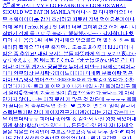
😴
레츠고
ALL MY FILO FEARNOTS FILONOTS WHAT
SHOULD WE EAT IN MANILA
피어나~~ 잘 다녀왔어요!! 너
무 추워어어어🌧️ 감기 조심하고 따뜻한 저녁 먹어요🫶
피어나
어제 우리 Perfect Night 첫 1위!!! 너무 고마워요오 어제 무대 시
작하기 전에 듣고 너무 놀라고 행복했자나~~~ 감사합니다 💖​
피어나ㅏ 음중 1위 너무 감사해요 앞으로도 더 열심히 하는 르
세라핌 될게요 🤍
너무 춥지만… 오늘도 화이띵!!!!❤️‍🔥💪
피어나
밤은 좀 추워요! 내일 오시는분들 따뜻하게 입고 오기!! 夜はか
なり冷えます 😓 明日来てくれるピオナは暖かい格好で！
피
어나! 이프푸 랩가사 궁금했죠 늦어서 미안ㅜ (타래로!)
피어나
마마 안무영상 본사람~?
피어느아아아 마네퀸 분들이랑 찍은
마마 연습영상 봤어?!?!?! 어때어때
머리가 빨강이었다가 주황
이었다가
아까 토크 때 어떤 피어나가 네일 사진 올려달라구 해
서 올려😉
한국의 겨울은 많이 춥죠!!?? 올해가 끝나는 게 아직
믿기지 않아.. 나는 아직 못한 게 많은 것 같은데 ㅠㅠㅠㅠ 올해
가 끝나는 게 슬푸다
낙엽 줍줍.. 🍁​ 그저께 연습이 일찍 끝나서
스텝분들이랑 같이 메이지진구가이엔?이라는 거리 갔는데 너
무 이쁘더라ㅠㅠ 피어나 좋아할 것 같아서 사진 왕창 찍었어
내
뒤엔 항상 (항상) 너가 있다니… 든든하다
앗 먼저 지나가세요
짤
올 겨울도 어김없이 후르츠산도
요즘 날씨 너무 좋아🍂 피어
나도 같이 산책해요🫶
너무 맛있었다아ㅏ
뭔가 교감중…
모자