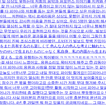
 일 상상도 못하는데 저희의 음악과 퍼포먼스 이야기를 지켜봐 주
 잘 안 나거든요… 너무 충격이고 믿기지 않는 일이라서 이 모든 
를 다 피어나와 저희를 돕는 모든 분들께 돌리고 싶은 마음입니다. 
대박이야…. 저한테는 역시 르세라핌은 상상도 못했던 곳까지 가게 
들에게도 감사한 마음을 전하고 싶어요. 우리 5명만 열심히 해서.
일 열심히 노력할 수 있는 건 절대 당연하지 않고 너무나 행복한
고 무엇보다 우리가 표현하고자 하는 것을 진심으로 사랑...
빌보드 
이렇게 매번 놀라운 결과들을 들을 때마다 어쩔 수 없이 그동안 
저희끼리 진짜 조심스럽게 바라봤던...
EASY가 빌보드 핫백 진입이
をまた共有するのも楽しくて 色んな人の色んな考えに触れたい
の何かのせいで生まれたものじゃなく 私自身、私の内面から生ま
える...
요즘 유행하는거 찍어봤어 ㅋㅋㅋㅋㅋㅌㅌㅌㅋㅋㅋㅋ
걸 새삼 다시 느꼈어요.. 응원소리도 목터지게 해주고 🥹 감동
통해서 더 피어나의 응원과 사랑을 정말 정말 많이 느끼고 있는 것 
도 너무너무 고맙고 내일 무대도 파이팅 할게요!! ❤️‍🔥
피어나!!
느끼지만 우리가 열심히 한 만큼 무대로 더 멋지게 보여줄게요 너무
표 점수가 큰 몫을 했더라고요 소중한 시간 저희 무대 챙겨봐 주시고
해 줘서 너무 너무 고마워요!🥹🫶 활동 시작하고 나서 피어나 얼굴
어나가 우리한테 좀 잘했다고 말해주는 것 같아서 뿌듯했어요☺️ 밖
었습니다 사실 여러분의 존재만으로 이미 너무 충분한데 윤년의 2
니다. 4년 후 29일엔 뭐 하고 있을지 궁금해지네요… 그 때는 저