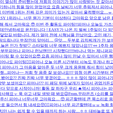
같이 열심히 준비했는데 저희의 이야기가 많이 사랑받는 것 같아서
기하니까 힘을 많이 얻었어요 요즘 날씨가 너무 추워져서 피어나도
이번에 1위는 진짜 깊은 의미가 있는거 같아서 울컥했어요…ㅠ 하고
ASY 1위라니.. 너무 뭔가 기분이 이상하다 고마워요 앞으로 남은
해 줘서 고마워요 🥹 이번 주 활동도 파이팅!!
피어나 오늘도 가즈
는데
안녕하세요 윤진입니다 ! EASY가 나온 지 벌써 1주일이 다
았길 바랍니다. 제가 얼마 전에 시혁님을 만났어요. 고민 얘기, 
탁드립니다 🫶
잠깐의 앞머리… 🫢
앗… 두부로 김치찌개가 안 보
늘은 인가 첫방🤍​ 스타일링 너무 예쁘지 않았나요!?? 👀​ 1주
🫶​
피어나 피어나 런닝맨!!!! 시작했다!!!!
바나나 먹는 제니퍼
피
팅 할 수 있었어요🥹 요즘 피어나 많이 만날 수 있어서 너무 행
어나도 파이팅❤️‍🔥
피어나 오늘 이른 시간부터 사녹도 두개나 하
어나가 그 마음을 알아준 듯 너무 크게 응원해 줘서 힘이 났어요 
...
피어나~~ 저희 첫 음중 잘 보셨나요!!? 엄청 이른 시간부터 큰
 봤어요?? 진짜 진짜 너무 웃겼어요… ㅎㅎㅎ 많이 많이 피어나가 
 보셨어요!? 피어나!?? 이 패딩 뒤에 날개가 있어서 귀엽거든요 😗​
 앞으로 시작이니까! 활동 잘 하자구 우리 🔥
역시 피어나는 피
감사해요ㅜ 푹 쉬고 내일 생방 때 봐요😉
From.꾸라은즈 (소리를 잘
주신 피어나 너무너무 고마워요… 🥺 피곤할텐데 큰 목소리로 
들으면서 힘 내세요🥺❤️‍🔥
피어나 너무 피곤할텐데ㅠㅠ 녹화 함
만 나는 쉽게 할 수 있을 때까지 하는 사람…ㅎㅎ 대바늘로 또 뭐