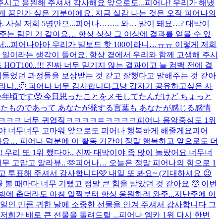
시고 응원해 주셔서 감사해요 앞으로도...
피어나! 우리가 해냈
게 꿈인가 싶은 기분이에요. 지금 실감 나는 것은 오직 피어나의
사실 저희 5명만으...
피어나…….. 와… 말이 돼요…? 대박이
해주는 팀인 거 같아요… 항상 상상 그 이상에 결과를 얻을 수 있
..
피어나아아 우리가 빌보드 핫 100이라니…ㅠㅠ 이렇게 저희
 일이라는 생각이 들어요. 항상 곁에서 우리와 함께 고생해 주시
HOT100..!!! 진짜 너무 믿기지 않는 결과이고 늘 컴백 전에 결
힘들었던 과정들을 보상받는 것 같고 잘했다고 말해주는 것 같아
라니..🫢 피어나 너무 감사합니다
그냥 갑자기 공유하고싶은 사
年頃です🥺 今日思ったことをメモしてたんだけど ちょっと
れたものであって あなたが発する言葉も あなたが感じる感情
ㅋㅋㅋ 너무 귀엽짘ㅋㅋㅋㅋㅌㅋㅋㅋㅋ
피어나 음악중심도 1위
이야 너무너무 고마워 앞으로도 피어나 행복하게 해줄게요
피어
같아요… 피어나 덕분에 이 활동 기간이 정말 행복하고 앞으로도 더
! 우리 또 1위 했다아.. 진짜 대박이야 좀 많이 놀랐어요 너무너
 고맙고 알라뷰.. 🫶
피어나… 오늘은 정말 피어나의 힘으로 1
 투표해 주셔서 감사합니다🩷 내일 또 봐요~ (기대하셔요 😉
 볼 때마다 너무 기뻤고 정말 큰 힘을 받았던 것 같아요 🥺 이번
에 춥더라도 아침 일찍부터 항상 응원하러 와주...
지난주에 이
9일인 만큼 귀한 날에 소중한 선물을 안겨 주셔서 감사합니다 그
희가 배로 큰 선물을 돌려드릴 ...
피어나 엠카 1위 다시 한번