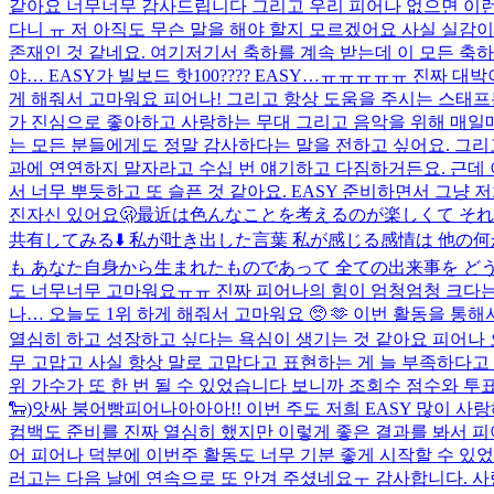
같아요 너무너무 감사드립니다 그리고 우리 피어나 없으면 이런
다니 ㅠ 저 아직도 무슨 말을 해야 할지 모르겠어요 사실 실감이
존재인 것 같네요. 여기저기서 축하를 계속 받는데 이 모든 축하
야… EASY가 빌보드 핫100???? EASY…ㅠㅠㅠㅠㅠ 진짜 
게 해줘서 고마워요 피어나! 그리고 항상 도움을 주시는 스태프분
가 진심으로 좋아하고 사랑하는 무대 그리고 음악을 위해 매일매
는 모든 분들에게도 정말 감사하다는 말을 전하고 싶어요. 그리
과에 연연하지 말자라고 수십 번 얘기하고 다짐하거든요. 근데 
서 너무 뿌듯하고 또 슬픈 것 같아요. EASY 준비하면서 그냥 
진
자신 있어요
🫢
最近は色んなことを考えるのが楽しくて それ
共有してみる⬇️ 私が吐き出した言葉 私が感じる感情は 他
も あなた自身から生まれたものであって 全ての出来事を どう捉
도 너무너무 고마워요ㅠㅠ 진짜 피어나의 힘이 엄청엄청 크다는
나… 오늘도 1위 하게 해줘서 고마워요 🥺 🫶 이번 활동을 
열심히 하고 성장하고 싶다는 욕심이 생기는 것 같아요 피어나 오늘
무 고맙고 사실 항상 말로 고맙다고 표현하는 게 늘 부족하다고 
위 가수가 또 한 번 될 수 있었습니다 보니까 조회수 점수와 투
🐑)
앗싸 붕어빵
피어나아아아!! 이번 주도 저희 EASY 많이 사랑
컴백도 준비를 진짜 열심히 했지만 이렇게 좋은 결과를 봐서 피
어 피어나 덕분에 이번주 활동도 너무 기분 좋게 시작할 수 있
러고는 다음 날에 연속으로 또 안겨 주셨네요ㅜ 감사합니다. 사랑합