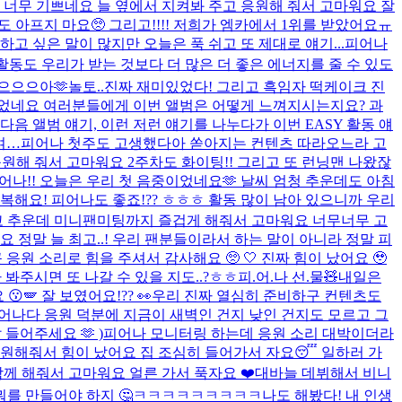
 너무 기쁘네요 늘 옆에서 지켜봐 주고 응원해 줘서 고마워요 잘
 아프지 마요🥺 그리고!!!! 저희가 엠카에서 1위를 받았어요ㅠ
 싶은 말이 많지만 오늘은 푹 쉬고 또 제대로 얘기...
피어나
 활동도 우리가 받는 것보다 더 많은 더 좋은 에너지를 줄 수 있도
으으으아🫶
놀토..진짜 재미있었다! 그리고 흑임자 떡케이크 진
 되었네요 여러분들에게 이번 앨범은 어떻게 느껴지시는지요? 과
다음 앨범 얘기, 이런 저런 얘기를 나누다가 이번 EASY 활동 얘
여…
피어나 첫주도 고생했다아 쏟아지는 컨텐츠 따라오느라 고
차 응원해 줘서 고마워요 2주차도 화이팅!! 그리고 또 런닝맨 나왔잖
어나!! 오늘은 우리 첫 음중이었네요🫶 날씨 엄청 추운데도 아침
복해요! 피어나도 좋죠!?? ㅎㅎㅎ 활동 많이 남아 있으니까 우리
고 추운데 미니팬미팅까지 즐겁게 해줘서 고마워요 너무너무 고
정말 늘 최고..! 우리 팬분들이라서 하는 말이 아니라 정말 피
 응원 소리로 힘을 주셔서 감사해요 🥺 🤍 진짜 힘이 났어요 🥹
봐주시면 또 나갈 수 있을 지도..?ㅎㅎ
피.어.나 선.물🧸
내일은
🪽 잘 보였어요!?? 👀​
우리 진짜 열심히 준비하구 컨텐츠도
어나다 응원 덕분에 지금이 새벽인 건지 낮인 건지도 모르고 그
 들어주세요 🫶 )
피어나 모니터링 하는데 응원 소리 대박이더라
응원해줘서 힘이 났어요 집 조심히 들어가서 자요😴 일하러 가
께 해줘서 고마워요 얼른 가서 푹자요 ❤️
대바늘 데뷔해서 비니
를 만들어야 하지 🤔
ㅋㅋㅋㅋㅋㅋㅋㅋㅋ나도 해봤다! 내 인생