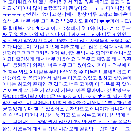
더 고마워요 이번 앨범 준비하면서 정말 많은 생각도 들고 다 
자요 🌙
피어나 많이 놀랐죠?? 저 괜찮아요~~~ㅠㅠ 피어나랑 얘
ㅠㅠㅠㅠ 당연한게 없다고 생각해서 항상 너무 고맙고 놀라운데 
쇼챔 1위 너무너무 고마워요 🤍 2주차도 화이팅 ❤️ ❤️
피어나 E
록 힘내볼게요!! 💜
와 피어나 쇼챔에서 첫 1위다아아 🥹 ☺️ 투표
짜 못 잊겠어 매일 먹고 싶다 어디 케이크지 진짜 너무 맛있었
정은 쉽지 않았지만 함께 고생해 주신 많은 사람들의 노력이 잘 닿
기가 나왔는데 “사실 이번에 여러분께 큰...
많은 관심과 사랑 부
생했어ㅋㅋㅋㅋㅋ캬캬 어제 런닝맨 본방사수 했어??
피어나~ 오
아요!! 출연하게 돼서 너무 기뻤어요 다음주도 재밌을 테니 많관부
부터 응원하러 와줘서 너무너무 고마웠어요🤍 피어나 덕분에 파이
더 자주 봐요🫶 내일은 우리 EASY 첫 주 마무리!! 르세라핌도 피
생했어요 첫 음중이어서 설레는 마음도 있었고 잘하고 싶었는데 피
어나는 최고의 존재인 것 같아요 너무 고마워 이 마음을 꼭 알아줬
🥹 예쁘게 잘 나온 거 같아서 기분이 아주 좋아아아 앗 할명수도
뮤뱅!!!!! 화이팅이야!!!!!
곧 또 봐요 피어나ㅎㅎ 🖤
저희 엠카 첫방
많이 찍었는데 피어나가 이렇게 좋아해주니까 너무 뿌듯하고 좋다
냥 힘있게 무대 할 수 있었어요 존재만으로 에너지가 됩니다!! 
☺️ ☺️ 역시 피어나 사랑해 푹 자고 오늘 하루도 화이팅
새벽에 와
시는 피어나는… 정말 쉽지 않으시겠지만 저희 인트로곡 폭음으로 
완성 시켰는데 대바늘 정말 시간 오래 걸린당… 쉽지 않아… 그치