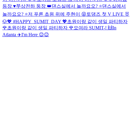
등장 ♥️
쭈상전하 둥장 👑
댄스실에서 놀까요오? ⭐️
댄스실에서
놀까요오? ⭐️
저 푸른 초원 위에 주현이 😝
토댕즈 첫 V LIVE 🐰
🐶
💖 #HAPPY_SUMIT_DAY 💖
초원이랑 같이 생일 파티하자
🌹
초원이랑 같이 생일 파티하자 🌹
모여라 SUMIT-! 🙌
In
Atlanta ✈️
I'm Here 😉😉