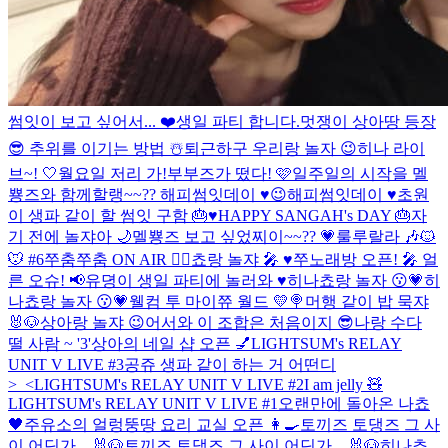
썸잇이 보고 싶어서... ❤️
생일 파티 합니다.
멋쟁이 상아땅 등장
😎
추위를 이기는 방법 ☃️
퇴근하구 우리랑 놀자 😉
히나 라이
브~! 🤍
월요일 저리 가!
부부즈가 떴다! 🩷
일주일의 시작을 멜
뿅즈와 함께할랭~~??
해피썸잇데이 ♥️😉
해피썸잇데이 ♥️
초원
이 생파 같이 할 썸잇 구함 🎂♥️
HAPPY SANGAH's DAY 🎂
자
기 전에 놀쟈아 🌙
멜뿅즈 보고 싶었찌이~~?? 💗
룰루랄라 🎶
🐱
🐭 #6
쭈춤쭈춤 ON AIR 👯‍♀️
쵸랑 놀쟈 🎤 ♥️
쭈노래방 오픈! 🎤 얼
른 오슈! 📢
유뎡이 생일 파티에 놀러와 ♥️
히나쵸랑 놀자 😗💗
히
나쵸랑 놀자 😗💗
웰컴 투 마이쮸 월드 💛🍭
머행 같이 밥 묵쟈
🐰🐶
상아랑 놀쟈 😉
어서와 이 조합은 처음이지 😎
나랑 수다
떨 사람 ~ '3'
상아의 네일 샵 오픈 💅
LIGHTSUM's RELAY
UNIT V LIVE #3
공쥬 생파 같이 하는 거 어떤디
>_<
LIGHTSUM's RELAY UNIT V LIVE #2
I am jelly 🧸
LIGHTSUM's RELAY UNIT V LIVE #1
오랜만에 돌아온 나쵸
🖤
주유소의 얼렁뚱땅 요리 교실 오픈 👩‍🍳
토끼즈 토댕즈 그 사
이 어딘가... 🐰🐶
토끼즈 토댕즈 그 사이 어딘가... 🐰🐶
히나쵸