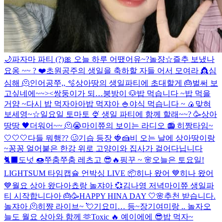
🌙
파자마 파티 (?)
🎀
오늘 하루 어땠어유~?
놀쟝☆
즐추 보냈나
요옹 ~~ ? ❤️
초원공주의 생일을 축하할 자들 어서 모여라 👸
심
심해 🫠
인어공쭈,, 🫧
상아땅의 생일파티에 초대할게 🎂
벌써 보
고싶네에~~><
쌍둥이가 되…
붕방이 🐶
밥 먹습니다 ~
밥 먹을
거얌 ~
다시 밥 먹자아아
밥 먹쟈아 🍚
야식 먹습니다 ~ 🍙
맞혀
보세영~☆
일요일 토마토 🍨
생일 파티에 함께 할래~~? 🥳
상아
땅땅 🖤
더워어~~ 🫠😭
마이쮸의 보이는 라디오 📻
히짱타임~
🤍🤍🤍
다들 뭐행?? 🥴
기습 등장 🍓🍰
비 오는 날에 상아땅이랑
~
꽁꽁 얼어붙은 한강 위로 고양이와 집사가 걸어다닙니다
🐈‍⬛️
도넛 🍩
쭈춤쭈춤 레츠고 😎🔥
핑꾸 ~ 🌸
오늘은 토요일!
LIGHTSUM 타임캡슐 언박싱 LIVE 📦
히나 왔어 💙
히나 왔어
💙
월요 상아 왔다아
쵸랑 놀쟈아 💞
김나영 저녁
마이쮸 생일파
티 시작합니다아 🎂🥳
HAPPY HINA DAY 🤍🌸
추천 받습니다.
놀쟈아 🫠
히쨩 라이브~ 💘
기요미… 등~장
기여미랑 .. 놀자
오
늘도 월요 상아와 함께 🫶
Toxic 🔥
예이에에 😎
밥 먹자~