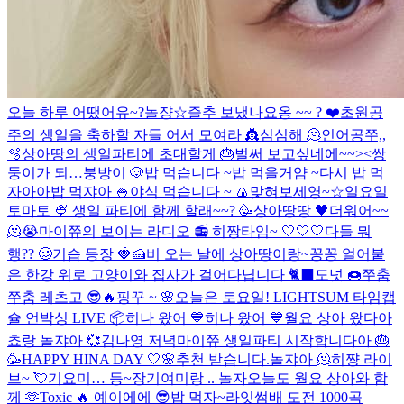
오늘 하루 어땠어유~?
놀쟝☆
즐추 보냈나요옹 ~~ ? ❤️
초원공
주의 생일을 축하할 자들 어서 모여라 👸
심심해 🫠
인어공쭈,,
🫧
상아땅의 생일파티에 초대할게 🎂
벌써 보고싶네에~~><
쌍
둥이가 되…
붕방이 🐶
밥 먹습니다 ~
밥 먹을거얌 ~
다시 밥 먹
자아아
밥 먹쟈아 🍚
야식 먹습니다 ~ 🍙
맞혀보세영~☆
일요일
토마토 🍨
생일 파티에 함께 할래~~? 🥳
상아땅땅 🖤
더워어~~
🫠😭
마이쮸의 보이는 라디오 📻
히짱타임~ 🤍🤍🤍
다들 뭐
행?? 🥴
기습 등장 🍓🍰
비 오는 날에 상아땅이랑~
꽁꽁 얼어붙
은 한강 위로 고양이와 집사가 걸어다닙니다 🐈‍⬛️
도넛 🍩
쭈춤
쭈춤 레츠고 😎🔥
핑꾸 ~ 🌸
오늘은 토요일!
LIGHTSUM 타임캡
슐 언박싱 LIVE 📦
히나 왔어 💙
히나 왔어 💙
월요 상아 왔다아
쵸랑 놀쟈아 💞
김나영 저녁
마이쮸 생일파티 시작합니다아 🎂
🥳
HAPPY HINA DAY 🤍🌸
추천 받습니다.
놀쟈아 🫠
히쨩 라이
브~ 💘
기요미… 등~장
기여미랑 .. 놀자
오늘도 월요 상아와 함
께 🫶
Toxic 🔥
예이에에 😎
밥 먹자~
라잇썸배 도전 1000곡