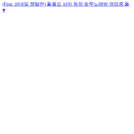
(Feat. 섬네일 쟁탈전) 🎤
월요 상아 등장 🌼
쭈노래방 영업중 🎤
♥️