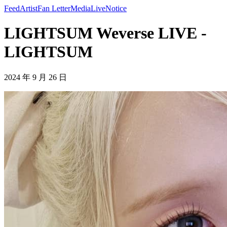
Feed
Artist
Fan Letter
Media
Live
Notice
LIGHTSUM Weverse LIVE -
LIGHTSUM
2024 年 9 月 26 日