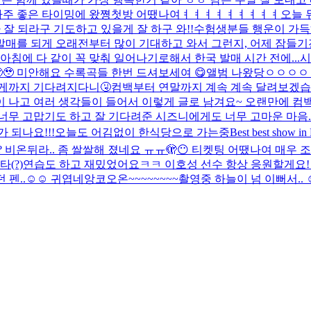
아주 좋은 타이밍에 왔쪙
첫방 어땠나여ㅕㅕㅕㅕㅕㅕㅕㅕㅕ
오늘 
 잘 되라구 기도하고 있을게 잘 하구 와!!
수험생분들 행운이 가득
우리 앨범 발매를 되게 오래전부터 많이 기대하고 와서 그런지, 어제 
에 다 같이 꼭 맞춰 일어나기로해서 한국 발매 시간 전에...
시
🥹 미안해요 수록곡들 한번 드셔보세여 😋
앨범 나왔당ㅇㅇㅇㅇ
게까지 기다려지다니🤧
컴백부터 연말까지 계속 계속 달려보겠습니다
이 나고 여러 생각들이 들어서 이렇게 글로 남겨요~ 오랜만에 
너무 고맙기도 하고 잘 기다려준 시즈니에게도 너무 고마운 마음..
 되나요!!!
오늘도 어김없이 한식당으로 가는중
Best best show in
 비온뒤라.. 좀 쌀쌀해 졌네요 ㅠㅠ
🫣😶 티켓팅 어땠나여 매우
(?)연습도 하고 재밌었어요ㅋㅋ 이호성 선수 항상 응원할게요! 
펜..☺️☺️ 귀엽네
앙코오온~~~~~~~~
촬영중 하늘이 넘 이뻐서.. ☺