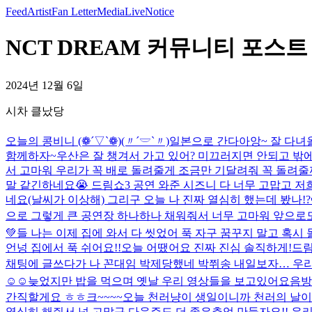
Feed
Artist
Fan Letter
Media
Live
Notice
NCT DREAM 커뮤니티 포스트 
2024년 12월 6일
시차 클났당
오늘의 콩비니 (❁´▽`❁)(〃´𓎟`〃)
일본으로 간다아앙~ 잘 다녀
함께하자~
우산은 잘 챙겨서 가고 있어? 미끄러지면 안되고 밖
서 고마워 우리가 꼭 배로 돌려줄게 조금만 기달려줘 꼭 돌려줄
말 같긴하네요😭 드림쇼3 공연 와준 시즈니 다 너무 고맙고 
네요(날씨가 이상해) 그리구 오늘 나 진짜 열심히 했는데 봤나!?🥺
으로 그렇게 큰 공연장 하나하나 채워줘서 너무 고마워 앞으로도 함
💚들 나는 이제 집에 와서 다 씻었어 푹 자구 꿈꾸지 말고 혹
언넝 집에서 푹 쉬어요!!
오늘 어땠어요 진짜 진심 솔직하게!
드림
채팅에 글쓰다가 나 꼰대임 박제당했네 박쮜송 내일보자… 우리 
☺️☺️
늦었지만 밥을 먹으며 옛날 우리 영상들을 보고있어요
음방
간직할게요 ㅎㅎ
크~~~~
오늘 천러냥이 생일이니까 천러의 날이야 
열심히 해줘서 넘 고맙구 다음주도 더 좋은추억 만들자요!! 우리