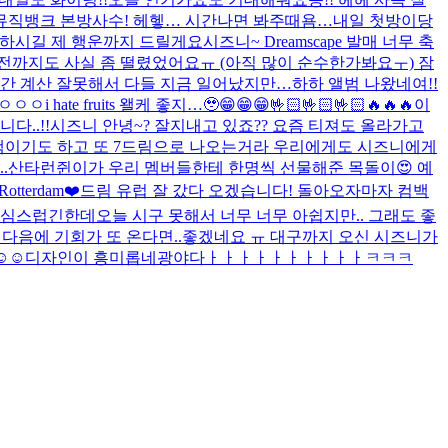
뮤직뱅크 본방사수! 헤헿… 시간나면 봐주때욤…
내일 첫방이당
하시길 제 행운까지 드릴게요
시즈니~ Dreamscape 발매 너무 축
잠들기전까지도 사실 좀 떨렸었어요ㅠ (아직 많이 순수한가봐요ㅜ) 잠
간 계산 잘못해서 다들 지금 일어났지만…하하 앨범 나왔네여!!
ㅇㅇㅇ
i hate fruits 왤케 좋지…🥹
😁😁😁🤟🏻🤟🏻🤟🏻🔥🔥🔥
이
..!!
시즈니 안녕~? 잘지내고 있죠?? 요즘 티져도 올라가고
컴백이기도 하고 또 7드림으로 나오는거라 우리에게도 시즈니에게
.
산타런쥔이가 우리 멤버들한테 한명씩 선물해준 목돌이😍 예
 Rotterdam❤️
드림 유럽 잘 갔다 오겠습니다! 돌아오자마자 컴백
 조심스럽긴한데
오늘 시구 못해서 너무 너무 아쉽지만.. 그래도 좋
다음에 기회가 또 온다면..좋겠네요 ㅠ 대구까지 오신 시즈니가
️☺️
디자인이 흥미롭네
광야다ㅏㅏㅏㅏㅏㅏㅏㅏㅏㅏㅋㅋㅋ