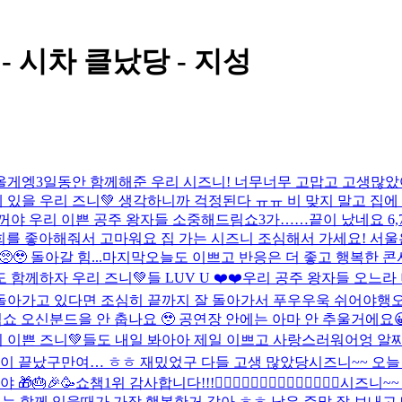
- 시차 클났당 - 지성
올게엥
3일동안 함께해준 우리 시즈니! 너무너무 고맙고 고생많았
에 있을 우리 즈니💚 생각하니까 걱정된다 ㅠㅠ 비 맞지 말고 집
꺼야 우리 이쁜 공주 왕자들 소중해
드림쇼3가……끝이 났네요 6,
저희를 좋아해줘서 고마워요 집 가는 시즈니 조심해서 가세요! 서
🥹 돌아갈 힘...
마지막
오늘도 이쁘고 반응은 더 좋고 행복한 콘
께하자 우리 즈니💚들 LUV U ❤️❤️
우리 공주 왕자들 오느라
시 돌아가고 있다면 조심히 끝까지 잘 돌아가서 푸우우욱 쉬어야행
쇼 오신분드을 안 춥나요 🥹 공연장 안에는 아마 안 추울거
이쁜 즈니💚들도 내일 봐아아 제일 이쁘고 사랑스러워어엉 알찌이
이 끝났구만여… ㅎㅎ 재밌었구 다들 고생 많았당
시즈니~~ 오늘
🎁🎂🎉🥳
쇼챔1위 감사합니다!!!🙂‍↕️🙂‍↕️🙂‍↕️🙂‍↕️🙂‍↕️🙂‍↕️🙂‍↕️
시즈니~~
는 함께 있을때가 가장 행복한거 같아 ㅎㅎ 남은 주말 잘 보내고 