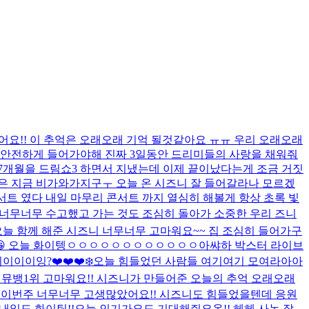
어요!! 이 추억은 오래오래 기억 될것같아요 ㅠㅠ 우리 오래오래
에 안전하게 들어가야해 진짜 3일동안 드리미들의 사랑을 채워줘
7개월을 드림쇼3 하면서 지냈는데 이제 끝이났다는게 조금 거짓
울은 지금 비가와가지구ㅜ 오늘 온 시즈니 잘 들어갈라나 모르겠
서트 였다 내일 마무리 콘서트 까지 열심히 해볼게 항상 초록 빛
 너무너무 수고했고 가는 것도 조심히 돌아가 소중한 우리 즈니
오늘 함께 해준 시즈니 너무너무 고마워요~~ 집 조심히 들어가구
에요😀 오늘 화이텡ㅇㅇㅇㅇㅇㅇㅇㅇㅇㅇㅇㅇ아쌰
하 박스터 라이브
이이잉?❤️❤️❤️
❄️
오늘 힘들었던 사람들 여기여기 모여라아아
 뮤뱅1위 고마워요!! 시즈니가 만들어준 오늘의 추억 오래오래
 이번주 너무너무 고생많았어요!! 시즈니도 힘들었을텐데 응원
내일도 화이팅!!
오늘 인기가요도 기대해줘요옹!! 헤헤 사녹 잘