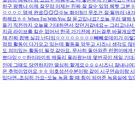
하구 왔쪙
나 이제 잘꾸양 이제는 진짜 잘 잘수 있엉 헤헷 그분 
ㅇㅇㅇㅇ 염색 완료😏😏😏
수능 화이팅!! 무조건 잘 될꺼야 내가
하해요ㅎㅎ When I'm With You 잘 듣고있나요? 오늘 
들기 직전까지 오늘을 기대하면서 잤던거같네요ㅠ 그리고나서 아침
지금 라이브를 킬순 없어서 한국 가기전에 키는걸루 바꿀게요🥹
제 진짜 컴백 실감 난다잉ㅇㅇㅇㅇㅇㅇㅇㅇ
빼빼로데이가 이렇
점점 활동이 다가오고 있는데 활동을 앞두고 시즈니 생각도 많
도 의미있는 활동이 될것 같아요. 무사히 돌아와준 런쥔이에게 
쁘다잉ㅇㅇ
하이라이트 메들리 올라왔는데 몇번곡이 제일 기대가
인데 그때도 당연하지만 열심히 할게요☺️☺️☺️
시즈니 잘내나여?
은 추억이었어요 ㅎㅎ 이호성선수분이랑 같이 시구연습이랑 시타
있다면..조심히 가요~
오늘 녹음 할 때 힘이 되어준 녹음실에 있던 