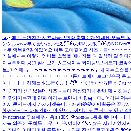
🫶🏻
매번 느끼지만 시즈니들보면 대충할수가 없네요 오늘도 정말 힘
ンケルwww
早く会いたいね🥹🇯🇵
大切な大阪🇯🇵のNCTzen
너무 행복한3일이었어요 너무 고마웠어요 시즈니들~~~~~~~~~
기실에서는 이렇게 멤버들 스텝들 매니저들 다 열심히 일 하더
지금부터다 공연 잘해보자 🤟
드림이들 화이팅!!
콘서트가 코앞이
브..미안해 ㅠㅠ
🫳🫳🫳🫳🫳🫳🫳🫳🫳🫳🫳🫳🫳🐶
내 자는모습을
ㅋㅋㅋㅋㅋㅋㅋㅋㅋㅋㄴㅋㅋㅋㅋ
콘서트에서 보고싶은곡 듣고
아ㅏㅏㅏㅏ 헤헤
日本に行くよ！🇯🇵 すぐ行くから待ってね~>
가 갑자기 생각났는데 시즈니들이 저장했거나 봤던 제 사진들중
히 망가지는건데 진짜 여러분 보면서 버텼습니다.. 여러분 덕분에 웃
어서 콘서트까지 가져가겠습니다 아쌰!😆😃
이번활동은 끝났지
했어요~~~~~아쉽긴하지만 앞으로 이번년도 콘서트도 있고 앨범 
는 nctdream 투표해주세욤!!!!🙇‍♂️🥳💖
오늘도 1등을 했다아아ㅏㅏㅏ
사녹 와주신 준희들 너무 고마워여어어🥺🥹 짧은 시간이었지
시즈니의 어마어마한 든든함 ㅠㅠ진짜 진심으로고마워요!💝💞💗💕💓