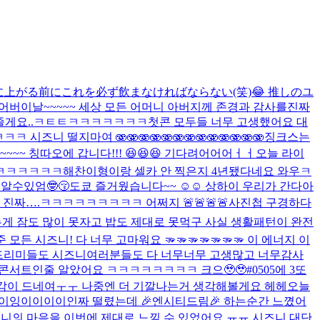
上がる前にこれを必ず飲まなければならない(笑)😂 推しのユ
어버이날~~~~~ 세상 모든 어머니 아버지께 존경과 감사를
진짜
어줄게요..ㅋㅌㅌㅋㅋㅋㅋㅋㅋㅋ
첫콘 모두들 너무 고생했어요 대
ㅋ 시즈니 떨지마여 🫨🫨🫨🫨🫨🫨🫨🫨🫨🫨🫨🫨🫨
징크스는
️~~~~ 칭따오에 갑니다!!! 😆😆😆 기다려어어어ㅓㅓ
오늘 라이
ㅋㅋㅋㅋㅋㅋㅋ
해찬이형이랑 셀카 안 찍은지 4년됐다네요 와우ㅋ
알수있엄🤓😚
도쿄 즐거웠습니다~~ ☺️☺️ 상하이 우리가 간다아
진짜….ㅋㅋㅋㅋㅋㅋㅋㅋㅋ 어쩌지 🚨🚨🚨🚨
사진첩 구경하다
게 잠도 많이 못자고 밥도 제대로 못먹구 사실 생활패턴이 완전
 시즈니! 다 너무 고마워요 🫳🫳🫳🫳🫳🫳🫳 이 에너지 이
 드리미들도 시즈니여러분들도 다 너무너무 고생많고 너무감사
 콘서트인줄 알았어요 ㅋㅋㅋㅋㅋㅋㅋㅋ 크으🥹🥹
#0505에 3또
나 생각이 드네여ㅜㅜ 나중엔 더 기깔나는거 생각해볼게요 헤헤
오늘
이잉이이이이인짜 떨렸는데 🎉엔시티드림🎉 하는순간 느꼈어
니의 마음을 이번에 제대로 느낄 수 있었어요 ㅠㅠ 시즈니 대단