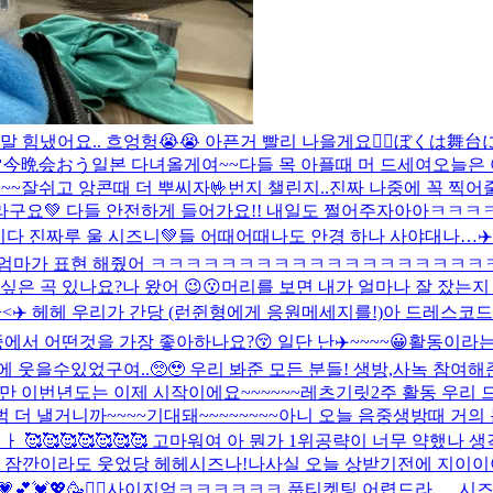
냈어요.. 흐엉헝😭😭 아픈거 빨리 나을게요🙂‍↕️
ぼくは舞台に
💚今晩会おう
일본 다녀올게여~~
다들 목 아플때 머 드세여
오늘은 
~~잘쉬고 앙콘때 더 뿌씨자🤟
번지 챌린지..진짜 나중에 꼭 찍
라구요💚 다들 안전하게 들어가요!! 내일도 쩔어주자아아
ㅋㅋㅋㅋㅋ
다 진짜루 울 시즈니💚들 어때어때
나도 안경 하나 사야대나…
✈
 엄마가 표현 해줬어 ㅋㅋㅋㅋㅋㅋㅋㅋㅋㅋㅋㅋㅋㅋㅋㅋㅋㅋ
싶은 곡 있나요?
나 왔어 😉😗
머리를 보면 내가 얼마나 잘 잤는지 
<
✈️ 헤헤 우리가 간당 (런쥔형에게 응원메세지를!)
아 드레스코드 
에서 어떤것을 가장 좋아하나요?😚 일단 난
✈️~~~~😀
활동이라는
을수있었구여..🥺🥹 우리 봐준 모든 분들! 생방,사녹 참여해준 모든
만 이번년도는 이제 시작이에요~~~~~~레츠기릿
2주 활동 우리
더 낼거니까~~~~기대돼~~~~~~~~
아니 오늘 음중생방때 거의
 🥰🥰🥰🥰🥰🥰🥰 고마워여 아 뭔가 1위공략이 너무 약했
만 잠깐이라도 웃었당 헤헤
시즈나!나사실 오늘 상받기전에 지이이
💖🥳🙇‍♂️
사이지엄ㅋㅋㅋㅋㅋㅋ 풉
티켓팅 어렵드라…. 시즈