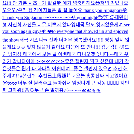
요!!! 안 가본 시즈니가 없길💚 애기 넘축하해요😎
저녁 먹었나요
오오오?
우리 집 강아지들은 말 잘 들어요 thank you Singapore💚
Thank you Singapore～～～～～～🤟
good night🥹😴🥱
재민이
형 사진회 사진들 너무 이쁘지 않나영
태국 달도 잊지않을게여 see
you soon again guys🌱 ❤️to everyone that showed up and enjoyed
the show
태국 시즈니들 진짜 너어무 행복했어요!!!!! 평생 잊지 않
을게요☺️☺️ 잊지 않을거 같아요 다음에 또 만나!!! 컵쿤캅!! -넝드
림 넝지성-
태국에서 보는 달 이뻐
태국 다녀오겠습니다~~
태국 우
리가 갑니다아아 🛫🛫🛫🛫🛫🛫
좋은 챌린지 찍고 싶은데 내가 찾
은것들은 뭔가 다 하나씩 아쉽네여.. 좋은 챌린지 있으면 추천 해
주세여!! #챌린쮜_추천
已上傳照片。
오늘 홍콩진짜 최고였어요
🥹🥹🥹 너무 잘 불러주고 놀아줘서 엄청나게 큰 감동 🙂‍↕️🙂‍↕️ 지인
짜 고마워!!
🐱🐶
누구 손 일까
홍콩~~~~~🛫🛫🛸🛸