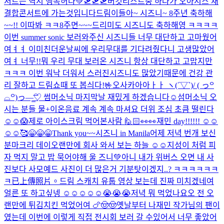
서트는 역시 행복허다💚
🛫🛫🛫
버킷리스트중 하나가 오아시스 재
결합콘서트에 가는것입니다
드림이들아~ 시즈니~ 8주년 축하해
~~!! 이따봐 ㅋㅋ
8주면~~~드리미도 시즈니도 축하해영 ㅋㅋㅋㅋ
이번 summer sonic 보러와주신 시즈니들 너무 대단하고 고마웠어
여ㅕㅕ 이미친더운날씨에 우리무대를 기다려줬다니 고생많았어
여ㅕ 너무!!뭐 우리 무대 보러온 시즈니 항상 대단하고 고맙지만
ㅋㅋㅋ 이번 워낙 더워서 스러진시즈니도 많았기때문에 건강 관
리 잘하고 드림쇼때 또 봅싀다!🤟
오사카아아ㅏㅏ ヽ(´▽`)/ ( っ꒪
⌓꒪)っ—̳͟͞͞♡ 썸머소닉 마지막날 재밌게 하겠습니다☺️
섬머소닉 오
시는 분들 물+이온음료 계속 계속 마셔요 더위 조심 초큼 떨린다
☺️☺️😱
제로 아이스크림 먹어본사람 🙋🏻
👀👀
재민 day!!!!!! ☺️☺️
☺️☺️
🥰
😁😁😁Thank you~~시즈니 in Manila
어제 저녁 번개 보신
분
마크리 데이
오랜만에 회사 와서 보는 하늘 ☺️☺️
지성이 처럼 피
자 먹지 말고 밥 묵어야해 울 즈니💚
아니 내가 위버스 오면 내 사
진보다 사모예드 사진이 더 많은거 기분탓이겠지..? ㅋㅋㅋㅋㅋㅋ
ㅋ
已上傳照片。
드림 스캐치 유툽 영상 보는데 진짜 미치겠네여
얼른 또 하고싶넹 ☺️☺️☺️☺️☺️😭😭😭
저녁 뭐 먹었나요오 전 오
랜만에 튀김치킨 먹었어여 🍗🤠🤠
옛날부터 나재민 작가님의 팬이
였는데 이번에 이렇게 직접 전시회 보러 갈 수있어서 너무 좋았어