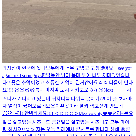
박지성이 한국에 왔다
모두에게 너무 고맙고 고생했어요💚see you
again real soon guys
한달동안 남미,북미 투어 너무 재미있었습니
다!! 좋은 추억이었고 소중한 기억이 된거같아요☺️☺️ 다음에 만나
요!!!! 😆😆😆😆
북미 마지막 도시 시카고로 ✈️✈️😌
Next~~~~~
시
즈니가 기다리고 있는데 귀치니즘 따위를 못이겨??! 이 글 보자마
자 열정이 끓어오르네요
😎
이쁜곳이라 셀카 찍고싶게 만드네
🤦🏻👀
라! 안녕하세요!!!! ☺️☺️☺️☺️☺️
Mexico City❤️❤️
천러~
목요
일을 살고있는 시즈니도 금요일을 살고있는 시즈니도 모두 파이
팅 하시져!!☺️☺️ 저는 오늘 칠레에서 콘서트를 합니다 헤헤 😆
콘