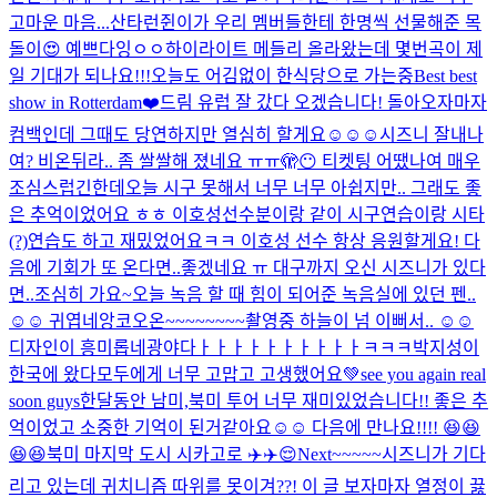
고마운 마음...
산타런쥔이가 우리 멤버들한테 한명씩 선물해준 목
돌이😍 예쁘다잉ㅇㅇ
하이라이트 메들리 올라왔는데 몇번곡이 제
일 기대가 되나요!!!
오늘도 어김없이 한식당으로 가는중
Best best
show in Rotterdam❤️
드림 유럽 잘 갔다 오겠습니다! 돌아오자마자
컴백인데 그때도 당연하지만 열심히 할게요☺️☺️☺️
시즈니 잘내나
여? 비온뒤라.. 좀 쌀쌀해 졌네요 ㅠㅠ
🫣😶 티켓팅 어땠나여 매우
조심스럽긴한데
오늘 시구 못해서 너무 너무 아쉽지만.. 그래도 좋
은 추억이었어요 ㅎㅎ 이호성선수분이랑 같이 시구연습이랑 시타
(?)연습도 하고 재밌었어요ㅋㅋ 이호성 선수 항상 응원할게요! 다
음에 기회가 또 온다면..좋겠네요 ㅠ 대구까지 오신 시즈니가 있다
면..조심히 가요~
오늘 녹음 할 때 힘이 되어준 녹음실에 있던 펜..
☺️☺️ 귀엽네
앙코오온~~~~~~~~
촬영중 하늘이 넘 이뻐서.. ☺️☺️
디자인이 흥미롭네
광야다ㅏㅏㅏㅏㅏㅏㅏㅏㅏㅏㅋㅋㅋ
박지성이
한국에 왔다
모두에게 너무 고맙고 고생했어요💚see you again real
soon guys
한달동안 남미,북미 투어 너무 재미있었습니다!! 좋은 추
억이었고 소중한 기억이 된거같아요☺️☺️ 다음에 만나요!!!! 😆😆
😆😆
북미 마지막 도시 시카고로 ✈️✈️😌
Next~~~~~
시즈니가 기다
리고 있는데 귀치니즘 따위를 못이겨??! 이 글 보자마자 열정이 끓