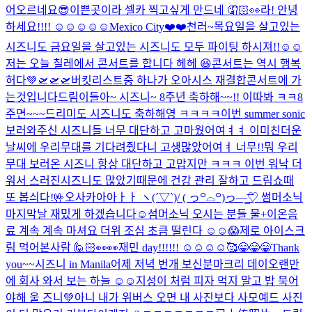
어오르네요
😎
이쁜곳이라 셀카 찍고싶게 만드네 🤦🏻👀
라! 안녕
하세요!!!! ☺️☺️☺️☺️☺️
Mexico City❤️❤️
천러~
목요일을 살고있는
시즈니도 금요일을 살고있는 시즈니도 모두 파이팅 하시져!!☺️☺️
저는 오늘 칠레에서 콘서트를 합니다 헤헤 😆
콘서트는 역시 행복
허다💚
🛫🛫🛫
버킷리스트중 하나가 오아시스 재결합콘서트에 가
는것입니다
드림이들아~ 시즈니~ 8주년 축하해~~!! 이따봐 ㅋㅋ
8
주면~~~드리미도 시즈니도 축하해영 ㅋㅋㅋㅋ
이번 summer sonic
보러와주신 시즈니들 너무 대단하고 고마웠어여ㅕㅕ 이미친더운
날씨에 우리무대를 기다려줬다니 고생많았어여ㅕ 너무!!뭐 우리
무대 보러온 시즈니 항상 대단하고 고맙지만 ㅋㅋㅋ 이번 워낙 더
워서 스러진시즈니도 많았기때문에 건강 관리 잘하고 드림쇼때
또 봅싀다!🤟
오사카아아ㅏㅏ ヽ(´▽`)/ ( っ꒪⌓꒪)っ—̳͟͞͞♡ 썸머소닉
마지막날 재밌게 하겠습니다☺️
섬머소닉 오시는 분들 물+이온음
료 계속 계속 마셔요 더위 조심 초큼 떨린다 ☺️☺️😱
제로 아이스크
림 먹어본사람 🙋🏻
👀👀
재민 day!!!!!! ☺️☺️☺️☺️
🥰
😁😁😁Thank
you~~시즈니 in Manila
어제 저녁 번개 보신분
마크리 데이
오랜만
에 회사 와서 보는 하늘 ☺️☺️
지성이 처럼 피자 먹지 말고 밥 묵어
야해 울 즈니💚
아니 내가 위버스 오면 내 사진보다 사모예드 사진