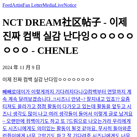
Feed
Artist
Fan Letter
Media
Live
Notice
NCT DREAM社区帖子 - 이제
진짜 컴백 실감 난다잉ㅇㅇㅇㅇㅇ
ㅇㅇㅇ - CHENLE
2024 年 11 月 9 日
이제 진짜 컴백 실감 난다잉ㅇㅇㅇㅇㅇㅇㅇㅇ
빼빼로데이가 이렇게까지 기다려지다니🤧
컴백부터 연말까지 계
속 계속 달려보겠습니다..!!
시즈니 안녕~? 잘지내고 있죠?? 요즘
티져도 올라가고 점점 활동이 다가오고 있는데 활동을 앞두고 시
즈니 생각도 많이 나고 여러 생각들이 들어서 이렇게 글로 남겨요
~ 오랜만에 컴백이기도 하고 또 7드림으로 나오는거라 우리에게
도 시즈니에게도 의미있는 활동이 될것 같아요. 무사히 돌아와준
런쥔이에게 너무 고맙기도 하고 잘 기다려준 시즈니에게도 너무