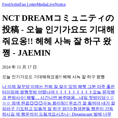
Feed
Artist
Fan Letter
Media
Live
Notice
NCT DREAMコミュニティの
投稿 - 오늘 인기가요도 기대해
줘요옹!! 헤헤 사녹 잘 하구 왔
쪙 - JAEMIN
2024 年 11 月 17 日
오늘 인기가요도 기대해줘요옹!! 헤헤 사녹 잘 하구 왔쪙
나 이제 잘꾸양 이제는 진짜 잘 잘수 있엉 헤헷 그분 아주 좋은
타이밍에 왔쪙
첫방 어땠나여ㅕㅕㅕㅕㅕㅕㅕㅕㅕ
오늘 뮤직뱅
크 본방사수! 헤헿… 시간나면 봐주때욤…
내일 첫방이당ㅇㅇ
ㅇㅇ 염색 완료😏😏😏
수능 화이팅!! 무조건 잘 될꺼야 내가 잘
되라구 기도하고 있을게 잘 하구 와!!
수험생분들 행운이 가득
하시길 제 행운까지 드릴게요
시즈니~ Dreamscape 발매 너무