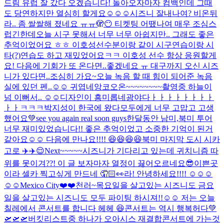
드림 유럽 잘 갔다 오겠습니다! 돌아오자마자 컴백인데 그때
도 당연하지만 열심히 할게요☺️☺️☺️
시즈니 잘내나여? 비온뒤
라.. 좀 쌀쌀해 졌네요 ㅠㅠ
🫣😶 티켓팅 어땠나여 매우 조심스
럽긴한데
오늘 시구 못해서 너무 너무 아쉽지만.. 그래도 좋은
추억이었어요 ㅎㅎ 이호성선수분이랑 같이 시구연습이랑 시
타(?)연습도 하고 재밌었어요ㅋㅋ 이호성 선수 항상 응원할게
요! 다음에 기회가 또 온다면..좋겠네요 ㅠ 대구까지 오신 시즈
니가 있다면..조심히 가요~
오늘 녹음 할 때 힘이 되어준 녹음
실에 있던 펜..☺️☺️ 귀엽네
앙코오온~~~~~~~~
촬영중 하늘이
넘 이뻐서.. ☺️☺️
디자인이 흥미롭네
광야다ㅏㅏㅏㅏㅏㅏㅏㅏ
ㅏㅏㅋㅋㅋ
박지성이 한국에 왔다
모두에게 너무 고맙고 고생
했어요💚see you again real soon guys
한달동안 남미,북미 투어
너무 재미있었습니다!! 좋은 추억이었고 소중한 기억이 된거
같아요☺️☺️ 다음에 만나요!!!! 😆😆😆😆
북미 마지막 도시 시카
고로 ✈️✈️😌
Next~~~~~
시즈니가 기다리고 있는데 귀치니즘 따
위를 못이겨??! 이 글 보자마자 열정이 끓어오르네요
😎
이쁜곳
이라 셀카 찍고싶게 만드네 🤦🏻👀
라! 안녕하세요!!!! ☺️☺️☺️
☺️☺️
Mexico City❤️❤️
천러~
목요일을 살고있는 시즈니도 금요
일을 살고있는 시즈니도 모두 파이팅 하시져!!☺️☺️ 저는 오늘
칠레에서 콘서트를 합니다 헤헤 😆
콘서트는 역시 행복허다💚
🛫🛫🛫
버킷리스트중 하나가 오아시스 재결합콘서트에 가는것