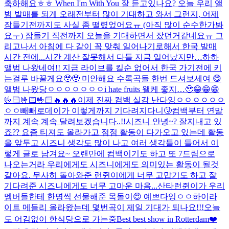
축하해요ㅎㅎ When I'm With You 잘 듣고있나요? 오늘 우리 앨
범 발매를 되게 오래전부터 많이 기대하고 와서 그런지, 어제
잠들기전까지도 사실 좀 떨렸었어요ㅠ (아직 많이 순수한가봐
요ㅜ) 잠들기 직전까지 오늘을 기대하면서 잤던거같네요ㅠ 그
리고나서 아침에 다 같이 꼭 맞춰 일어나기로해서 한국 발매
시간 전에...
시간 계산 잘못해서 다들 지금 일어났지만…하하
앨범 나왔네여!! 지금 라이브를 킬순 없어서 한국 가기전에 키
는걸루 바꿀게요🥹🥹 미안해요 수록곡들 한번 드셔보세여 😋
앨범 나왔당ㅇㅇㅇㅇㅇㅇㅇ
i hate fruits 왤케 좋지…🥹
😁😁😁
🤟🏻🤟🏻🤟🏻🔥🔥🔥
이제 진짜 컴백 실감 난다잉ㅇㅇㅇㅇㅇㅇ
ㅇㅇ
빼빼로데이가 이렇게까지 기다려지다니🤧
컴백부터 연말
까지 계속 계속 달려보겠습니다..!!
시즈니 안녕~? 잘지내고 있
죠?? 요즘 티져도 올라가고 점점 활동이 다가오고 있는데 활동
을 앞두고 시즈니 생각도 많이 나고 여러 생각들이 들어서 이
렇게 글로 남겨요~ 오랜만에 컴백이기도 하고 또 7드림으로
나오는거라 우리에게도 시즈니에게도 의미있는 활동이 될것
같아요. 무사히 돌아와준 런쥔이에게 너무 고맙기도 하고 잘
기다려준 시즈니에게도 너무 고마운 마음...
산타런쥔이가 우리
멤버들한테 한명씩 선물해준 목돌이😍 예쁘다잉ㅇㅇ
하이라
이트 메들리 올라왔는데 몇번곡이 제일 기대가 되나요!!!
오늘
도 어김없이 한식당으로 가는중
Best best show in Rotterdam❤️