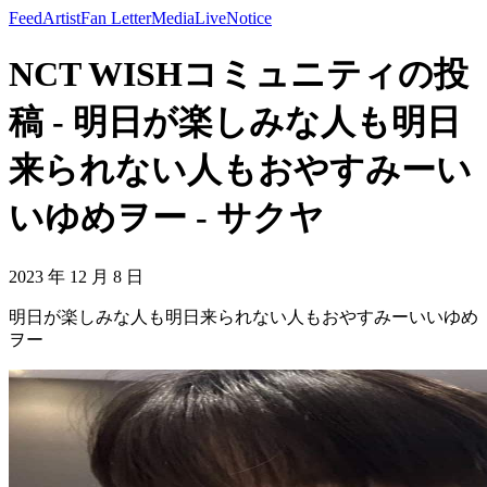
Feed
Artist
Fan Letter
Media
Live
Notice
NCT WISHコミュニティの投
稿 - 明日が楽しみな人も明日
来られない人もおやすみーい
いゆめヲー - サクヤ
2023 年 12 月 8 日
明日が楽しみな人も明日来られない人もおやすみーいいゆめ
ヲー