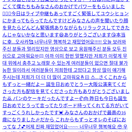
ごくて僕たちもみなさんのおかげでパワーをもらいました
🙇🏻‍♂️今日はライブ中継もあってすごく緊張してユウシヒョン
にかまってもらってたんですけどみなさんの声を聞いたり顔
を見たらどんどん緊張感ありながらもリラックスしてできた
んじゃないかなと思います😆ありがとうございます😘本当
に幸...
오사카🥰 너무너무 행복하고 재밌었어요!!!!! 오늘 보러와
주신 분들과 멀리있지만 영상으로 보고 응원해주신 분들 모두 진
심으로 고마워요🫶🏻 아까 이미 한번 말했지만 저희가 이렇게 무
대 위에서 춤추고 노래할 수 있는게 여러분들이 없으면 절대 불가
능한 일이라서 여러분들이 저희한테 고맙다고 항상 많이 얘기해
주시는데 저희가 더 더 더 많이 고마워요🤞🏻 스...
さくこれから
もずっと一緒だよー 誕生日おめでとうー
大阪公演来てくだ
さった方も配信を見てくださった方もありがとうございまし
た🙇 パンのケーキだったんですよー🥐🎂 昨日も今日も誕生
日おめでとうって言ってたりボード持ってくれてる方がいて
すっごくうれしかったです💓 みなさんのおかげで最高の16
歳になりました🎉だから これからもずっとオレのそばにお
ってな⤴︎💕
어제 진짜 재밌었어요~~~~ 너무너무 행복해요 🥹 우