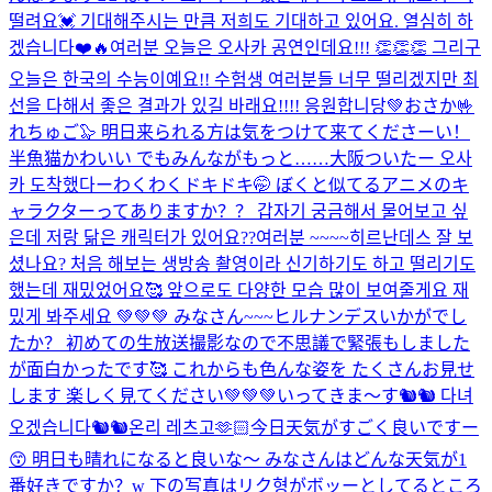
떨려요💓 기대해주시는 만큼 저희도 기대하고 있어요. 열심히 하
겠습니다❤️🔥
여러분 오늘은 오사카 공연인데요!!! 👏👏👏 그리구
오늘은 한국의 수능이예요!! 수험생 여러분들 너무 떨리겠지만 최
선을 다해서 좋은 결과가 있길 바래요!!!! 응원합니당💚
おさか🤟
れちゅご🦭 明日来られる方は気をつけて来てくださーい！
半魚猫かわいい でもみんながもっと……
大阪ついたー 오사
카 도착했다ー
わくわくドキドキ🤭 ぼくと似てるアニメのキ
ャラクターってありますか？？ 갑자기 궁금해서 물어보고 싶
은데 저랑 닮은 캐릭터가 있어요??
여러분 ~~~~히르난데스 잘 보
셨나요? 처음 해보는 생방송 촬영이라 신기하기도 하고 떨리기도
했는데 재밌었어요🥰 앞으로도 다양한 모습 많이 보여줄게요 재
밌게 봐주세요 💚💚💚 みなさん~~~ヒルナンデスいかがでし
たか？ 初めての生放送撮影なので不思議で緊張もしました
が面白かったです🥰 これからも色んな姿を たくさんお見せ
します 楽しく見てください💚💚💚
いってきま〜す🐿🐿 다녀
오겠습니다🐿🐿
온리 레츠고🫶🏻
今日天気がすごく良いですー
😙 明日も晴れになると良いな〜 みなさんはどんな天気が1
番好きですか？w 下の写真はリク형がボッーとしてるところ