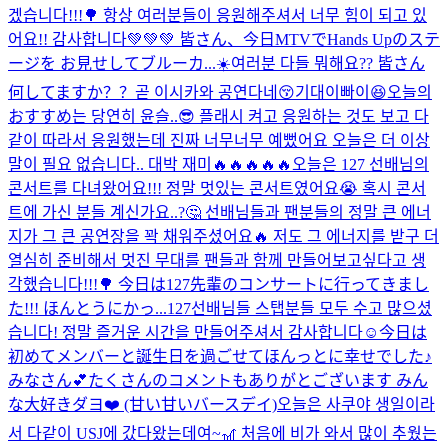
겠습니다!!!🌳 항상 여러분들이 응원해주셔서 너무 힘이 되고 있
어요!! 감사합니다💚💚💚 皆さん、今日MTVでHands Upのステ
ージを お見せしてブルーカ...
☀️여러분 다들 뭐해요?? 皆さん
何してますか？？
곧 이시카와 공연다네😚기대이빠이😆
오늘의
おすすめ는 당연히 윤슬..😎 플래시 켜고 응원하는 것도 보고 다
같이 따라서 응원했는데 진짜 너무너무 예뻤어요 오늘은 더 이상
말이 필요 없습니다.. 대박 재미🔥🔥🔥🔥🔥
오늘은 127 선배님의
콘서트를 다녀왔어요!!! 정말 멋있는 콘서트였어요😭 혹시 콘서
트에 가신 분들 계신가요..?🤔 선배님들과 팬분들의 정말 큰 에너
지가 그 큰 공연장을 꽉 채워주셨어요🔥 저도 그 에너지를 받구 더
열심히 준비해서 멋진 무대를 팬들과 함께 만들어보고싶다고 생
각했습니다!!!🌳 今日は127先輩のコンサートに行ってきまし
た!!! ほんとうにかっ...
127선배님들 스탭분들 모두 수고 많으셨
습니다! 정말 즐거운 시간을 만들어주셔서 감사합니다☺️
今日は
初めてメンバーと誕生日を過ごせてほんっとに幸せでした♪
みなさん💕たくさんのコメントもありがとございます みん
な大好きダヨ❤️ (甘い甘いバースデイ)
오늘은 사쿠야 생일이라
서 다같이 USJ에 갔다왔는데여~🎢 처음에 비가 와서 많이 추웠는