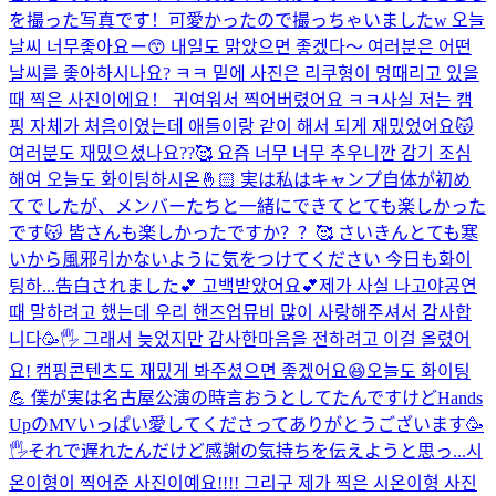
を撮った写真です！可愛かったので撮っちゃいましたw 오늘
날씨 너무좋아요ー😙 내일도 맑았으면 좋겠다〜 여러분은 어떤
날씨를 좋아하시나요? ㅋㅋ 밑에 사진은 리쿠형이 멍때리고 있을
때 찍은 사진이에요！ 귀여워서 찍어버렸어요 ㅋㅋ
사실 저는 캠
핑 자체가 처음이였는데 애들이랑 같이 해서 되게 재밌었어요😽
여러분도 재밌으셨나요??🥰 요즘 너무 너무 추우니깐 감기 조심
해여 오늘도 화이팅하시온🤞🏻 実は私はキャンプ自体が初め
てでしたが、メンバーたちと一緒にできてとても楽しかった
です😽 皆さんも楽しかったですか？？🥰 さいきんとても寒
いから風邪引かないように気をつけてください 今日も화이
팅하...
告白されました💕 고백받았어요💕
제가 사실 나고야공연
때 말하려고 했는데 우리 핸즈업뮤비 많이 사랑해주셔서 감사합
니다🥳🖐️ 그래서 늦었지만 감사한마음을 전하려고 이걸 올렸어
요! 캠핑콘텐츠도 재밌게 봐주셨으면 좋겠어요😆오늘도 화이팅
💪 僕が実は名古屋公演の時言おうとしてたんですけどHands
UpのMVいっぱい愛してくださってありがとうございます🥳
🖐️それで遅れたんだけど感謝の気持ちを伝えようと思っ...
시
온이형이 찍어준 사진이예요!!!! 그리구 제가 찍은 시온이형 사진