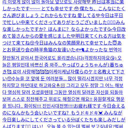
리 이렇게 많이 많이 놀아요 앞으로도 사랑해💚 昨日は本当に楽
しかったです~~~~ とても幸せです 🥹 僕たち、こんなにたく
さん遊びましょう これからもですね 愛してる💚
今日は平日
で忙しい中来てくださってありがとうございました🙇🏻‍♂️みん
な楽しかったですか？ほんまに？ならよかったです🥳今日改
めて皆さんからの愛を感じました💚明日来てくれる方は気を
つけて来てね😚今日はみんなの笑顔見れて幸せでした😇あ
とお見送り会の時半魚猫の友達いた🐟🐈よかったな 번역이
잘안될거 같아서 한국어로도 올리겠습니다(걱정하지마요😘) 오
늘은 평일인데 바쁘신 중 와주...
やっぱりょうちゃんが1番ちゅ
き🥰 료야 사랑해🥰🥰🥰
이케이케남자
僕らのケミ名教えて下さ
い🥺
수능을 코 앞에 둔 여러분들... 많이 떨리시겠지만 너무 걱정
하지말고 하던대로 하고와요🤞🏻 그리고 모두 정말 그 어느 해보
다 열심히 달려 오셨을텐데 그동안 열심히 달려온 자신을 되돌아
보며 스스로 칭찬해주고 위로도 해줬으면 해요!! 응원할게요 행운
을 빕니다.. 화이팅!!! 진인사대천명!!!!
お疲れ様です 今日会える
のになんかもう会いたいですね？もうドキドキ💓 みんなが
今日楽しみにしてくださっている分ぼくたちも楽しみだしが
んばります❤️‍🔥 はい！ 오늘 볼 수 있는데 벌써 보고싶네요?벌써