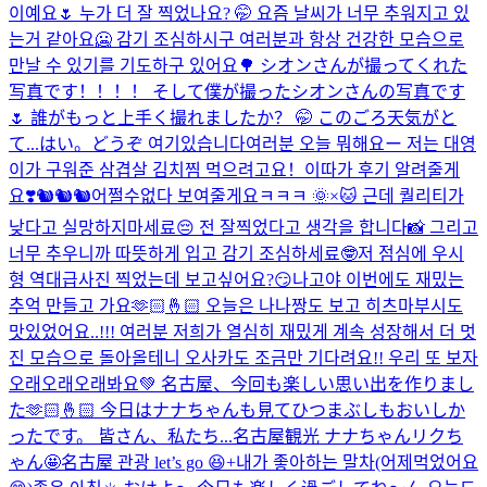
이예요🌷 누가 더 잘 찍었나요? 🤭 요즘 날씨가 너무 추워지고 있
는거 같아요🥶 감기 조심하시구 여러분과 항상 건강한 모습으로
만날 수 있기를 기도하구 있어요🌳 シオンさんが撮ってくれた
写真です！！！！ そして僕が撮ったシオンさんの写真です
🌷 誰がもっと上手く撮れましたか？ 🤭 このごろ天気がと
て...
はい。どうぞ 여기있습니다
여러분 오늘 뭐해요ー 저는 대영
이가 구워준 삼겹살 김치찜 먹으려고요！이따가 후기 알려줄게
요❣️
🐿️🐿️🐿️
어쩔수없다 보여줄게요ㅋㅋㅋ 🌞×🐱 근데 퀄리티가
낮다고 실망하지마세료😔 전 잘찍었다고 생각을 합니다📸 그리고
너무 추우니까 따뜻하게 입고 감기 조심하세료🤓
저 점심에 우시
형 역대급사진 찍었는데 보고싶어요?😏
나고야 이번에도 재밌는
추억 만들고 가요🫶🏻🤞🏻 오늘은 나나짱도 보고 히츠마부시도
맛있었어요..!!! 여러분 저희가 열심히 재밌게 계속 성장해서 더 멋
진 모습으로 돌아올테니 오사카도 조금만 기다려요!! 우리 또 보자
오래오래오래봐요💚 名古屋、今回も楽しい思い出を作りまし
た🫶🏻🤞🏻 今日はナナちゃんも見てひつまぶしもおいしか
ったです。 皆さん、私たち...
名古屋観光 ナナちゃんリクち
ゃん🤩
名古屋 관광 let’s go 😆+내가 좋아하는 말차(어제먹었어요