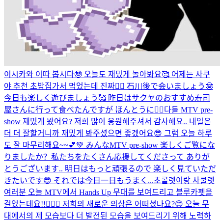
이시카와 이따 봅시다🤓 오늘도 재밌게 놀아봐요🥰 어제는 사쿠
야 추천 초밥집가서 먹었는데 진짜👍🏻 石川後で会いましょう🤓
今日も楽しく遊びましょう🥰 昨日はサクヤのおすすめ寿司
屋さんに行って食べたんですが ほんとうに👍🏻
다들 MTV pre-
show 재밌게 봤어요? 저희 많이 응원해주셔서 감사해요.. 내일은
더 더 잘할거니까 재밌게 봐주셨으면 좋겠어요😎 그럼 오늘 하루
도 잘 마무리해요~~💕💚 みんなMTV pre-show 楽しくご覧にな
りましたか？私たちをたくさん応援してくださって ありが
とうございます.. 明日はもっと頑張るので 楽しく見ていただ
きたいです😎 それでは今日一日もうまく...
초콜렛이랑 사쿨렛
여러분 오늘 MTV에서 Hands Up 무대를 보여드리고 블루카펫을
걸었는데요!!🙋🏻‍♂️ 저희의 새로운 의상은 어떠셨나요?😊 오늘 무
대에서의 제 모습보다 더 발전된 모습을 보여드리기 위해 노력하