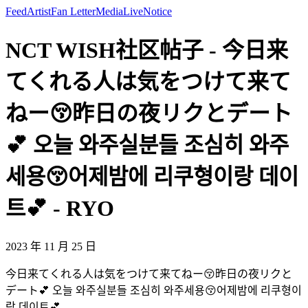
Feed
Artist
Fan Letter
Media
Live
Notice
NCT WISH社区帖子 - 今日来
てくれる人は気をつけて来て
ねー😚昨日の夜リクとデート
💕 오늘 와주실분들 조심히 와주
세용😚어제밤에 리쿠형이랑 데이
트💕 - RYO
2023 年 11 月 25 日
今日来てくれる人は気をつけて来てねー😚昨日の夜リクと
デート💕 오늘 와주실분들 조심히 와주세용😚어제밤에 리쿠형이
랑 데이트💕