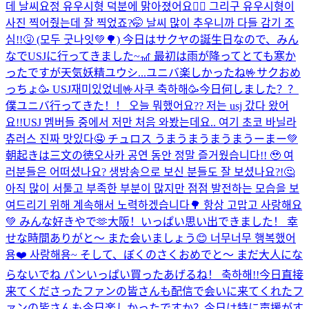
데 날씨요정 유우시형 덕분에 맑아졌어요🧚‍♂️ 그리구 유우시형이
사진 찍어줬는데 잘 찍었죠?🤭 날씨 많이 추우니까 다들 감기 조
심!!🤧 (모두 굿나잇💚🌳) 今日はサクヤの誕生日なので、みん
なでUSJに行ってきました~🎢 最初は雨が降ってとても寒か
ったですが天気妖精ユウシ...
ユニバ楽しかったね🤟サクおめ
っちょ🥳 USJ재미있었네🤟사쿠 축하해🥳
今日何しました？？
僕ユニバ行ってきた！！ 오늘 뭐했어요?? 저는 usj 갔다 왔어
요!!
USJ 멤버들 중에서 저만 처음 와봤는데요.. 여기 초코 바닐라
츄러스 진짜 맛있다🤤 チュロス うまうまうまうまうーまー💚
朝起きは三文の徳
오사카 공연 동안 정말 즐거웠습니다!! 🥹 여
러분들은 어떠셨나요? 생방송으로 보신 분들도 잘 보셨나요?!🤔
아직 많이 서툴고 부족한 부분이 많지만 점점 발전하는 모습을 보
여드리기 위해 계속해서 노력하겠습니다🌳 항상 고맙고 사랑해요
💚 みんな好きやで🫶
大阪！いっぱい思い出できました！ 幸
せな時間ありがと〜 また会いましょう😊 너무너무 행복했어
용❤️ 사랑해용~ そして、ぼくのさくおめでと〜 まだ大人にな
らないでね パンいっぱい買ったあげるね！ 축하해!!
今日直接
来てくださったファンの皆さんも配信で会いに来てくれたフ
ァンの皆さんも今日楽しかったですか？今日は特に声援がす