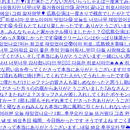
癒されました🌳(まだ来たことない方がいらっしゃえば一度来てみ
아쉬웠지만 너무너무 즐거웠어요!!!😘 공연이 끝나고 히로시마
있는 곡이에요) 그럼 잘자영💚🌳 広島公演は一度きりで残念でした
😴
히로시마 오코노미야끼 맛있다🤤 오늘도 너므너무 재밌었어요 고
いです🤤 今日もとてもばり楽しかったです. ありがとうございます 
..
みんなちゃんと家かホテル帰りましたか！？🙂広島公演
めっさ美味しかったです🤤後クリームパンはやっぱり抹茶が一番
었나요?저는 최고로 재밌었어요🥸아까 히로...
広島焼き美味し
무 고마워요 같이 좋은 추억 만들어줘서..🫶🏻 다들 사랑해요 
ください. そして本当にありがとうございます 一緒にいい思い出
무너무 감사합니다!!! 🫶🙇🏻‍♂️ 다음은 히로시마!!!🔥🔥
を作ってくださって本当にありがとうございます!!! 🫶🙇🏻‍♂️ 
ィゴ流れる時に掛け声してくれてた人がいてうれしかったです
僕たちだけじゃファンの皆さんも楽しめなかったと思うし助けてく
てくださった方々心の底からありがとうございました⤴︎みなさ
ね？またねだよ？
スタッフさんが差し入れしてくれたポケモン
すかー？ 1部も2部もそれぞれ来てくださった方ありがとうござ
早く寝なきゃねみんなも本当に急に風邪に引くかもしれないか
분 오늘 재밌었나요~? 1회...
후쿠오카 오늘 뜨거웠다 그쵸 완
사하고 낼 또 봐요🤞🏻 福岡、今日熱かったです そうですよね 
ださって本当にありがとうございます...
내일 봐요 후쿠오카 💚