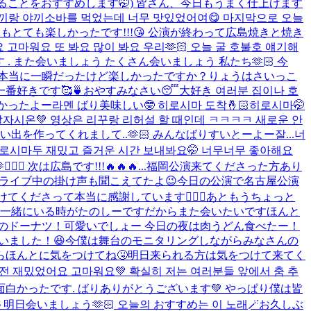
ることをおすすめします🤭) 皆さん、今日もうまく仕上げます
야끼랑 야끼소바를 먹었는데 너무 맛있었어여😋 마지막으로 오늘
がとてもとても楽しかったです!!!😘 公演が終わって広島焼きと焼き
마워요 또 봐요 많이 봐요 우리🫶🏻 오늘 굴 호불호 얘기해
. また会いましょう たくさん会いましょう 私たち🫶🏻 今
は本当に一瞬だったけど楽しかったですか？りょうはさいっこ
好きです🥰🍵おやすみなさい😴大好き 여러분 집이나 호
かったよー
라멘 ばり美味しい🤓 히로시마 도착🤞🏻
히로시마🤭
잘자시온💚 영상은 리꾸랑 리허설 할 때인데 ㅋㅋㅋㅋ 새로운 안
を作ってくれまして..🫶🏻 みんなばりすいとーよー잘...
너
🔥 히로시마두 재밌고 즐거운 시간 보내봐요🤭 너무너무 좋아해요
次は広島です!!!🔥🔥🔥...
福岡公演来てくださった方あり
ライブ中の掛け声も聞こえてたよ😉今日の公演で名古屋公演
ださって本当に感謝しています🙇🏻‍♂️あともうちょっと
んと一緒にいる時がたのしーですだからまた会いたいですほんと
のドーナツ！可愛いでしょー 今日の夜は肉うどん食べたー！
いました！😆今僕は舞台のモニタリングしながらみなさんの
らほんとに気をつけてね🤧明日来られる方は気をつけて来てく
전 재밌었어요 고마워요💚 확실히 저는 여러분들 앞에서 춤 추
すごく面白かったです. ばりありがとうございます💚 やっぱり僕は皆
️ 明日会いましょう🫶🏻 오늘의 おすすめ는 이 노래🪄
お久しぶ