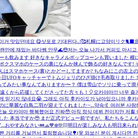
 이거 맛있던데요 😋
삿포로 기대된다..!🥰
札幌に고양이リク🐈‍⬛
랜만에 재밌는 바다쌤 안무🌊😎
저는 오늘 나가서 커피도 마시고
コーヒーも飲みます 好きなキャラメルポップコーンも買いました 横
ボクスマホのケースの裏になんか挟んで飾るの好きなんです!
はスマホケース(裏)とかどーしてますか? ちなみにこの左上の紙
🏻
UFOキャッチャーでトムジェリのひざ掛け毛布取りました！
ってみたい事なんてありますか〜？ 僕は雪山でソリに乗って滑りた
 遠くから応援してくださってた方々も！🎈
오카야마!!! 너무 
는게 믿기지 않네요😭 그래도 아직 홋카이도가 남아있으니까 홋카이
に華麗な白鳥二羽が迎えてくれました~...
약속🤙 여러분 사랑
오늘 오카야마 행복했어요 진짜🥹 아직 정식 데뷔 전이지만 저흴 이
せでした 本当ですか🥹 まだ正式デビュー前ですが、私たちをこ
..
おやすみなさい💤
🧢💙❄️🫶🏻
明日が楽しみな人も明日来られ
쁜 거리를 거닐면서 힐링했습니당🌳(못 와보신 분이 계시다면 한번