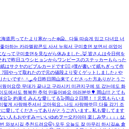
北海道思ってたより寒かった❄️🥶。
다들 따숩게 입고 다녀요 너
 좋아하는 카라멜팝콘도 사서 누워서 구미호뎐 보면서 쉬었어
になって구미호뎐を見ながら休みました..🦊 皆さんは今日何を
 それで昨日ユウシヒョンからワンピースのステッカーもらった
はサクヤのビブルカードです❤️‍🔥 (僕が書いて紙ちぎって作
7回やって取れたので元の値段より安くゲットしました♪ や
いです^_^🛷
今日昨日岡山来てくださった方ありがとうご
즐거웠어요😚 무대가 끝나고 구라시키 미관지구에 또 갔는데도 화
도에서도 행복한 추억 만들어봐요 여러분🫶🌳 岡山!!! とても
해요🦭 約束🤙 みんな愛してる🦭
岡山２日間！！元気もらいま
렇게 사랑해주셔서 고마워요.. 나도 사랑해🫶🏻 다들 감기 조
んなに愛してくださってありがとうございます.. 私も愛してます
ない人もおやすみーいいゆめヲー
오카야마 楽しみ💚
↓ ↓ ↓ ↓ 샄.
 와보시길 추천드려요🤭) 모두 오늘도 잘 마무리 하시길🙏 倉