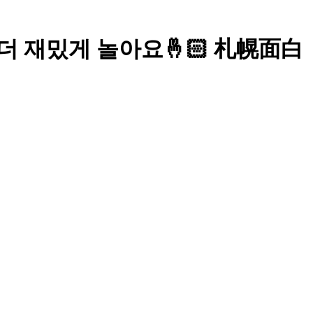
 더 재밌게 놀아요🤞🏻 札幌面白