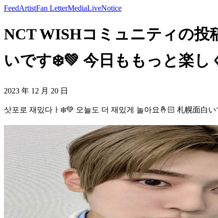
Feed
Artist
Fan Letter
Media
Live
Notice
NCT WISHコミュニティの投稿 
いです❄️💚 今日ももっと楽しく
2023 年 12 月 20 日
삿포로 재밌다ㅏ❄️💚 오늘도 더 재밌게 놀아요🤞🏻 札幌面白