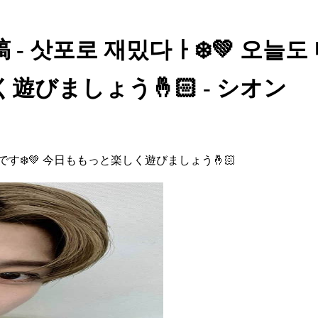
- 삿포로 재밌다ㅏ❄️💚 오늘도
遊びましょう🤞🏻 - シオン
いです❄️💚 今日ももっと楽しく遊びましょう🤞🏻