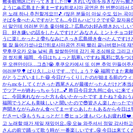
敷美観地区に行ってきました!!🍁 きれいな街を歩きながら
ように🙏
広島また来まーすね
히로시마 공연은 한 번뿐이라서 
은 노래 하나 추천할게요!!!🎵 (많은 분들이 아실 수도 
そばを食べたんですがとても...
今日もハピリクです🤭 잘자용
서 말인데 여러분 민초 좋아해요..? 広島のお好み焼きおいし
日、好き嫌いの話をしたんですけど みなさん ミントチョコ好き.
うに楽しかったよ🥸ちなみにさっき広島焼き食べたんですけど
텔 잘 들어가셨나요!?히로시마공연 진짜 빨리 끝나버렸는데 재밌
💜
후쿠오카 오늘 날씨 좀 쌀쌀하던데 감기 꼭 조심해요 그리고 너
경 썼지롱 福岡、今日はちょっと肌寒いですね 風邪に気をつけて
무 오랜만이다…그쵸?😭 후쿠오카에서 또 이쁜 추억 만들어주셔서 너
여러분💚🌳 ばり久しぶりです…でしょう？😭 福岡でまた素敵な思い出
がとうございました😆 今日びっくりしたのが始まる前のウ
からmcをしてくださった西尾さんが最後だったんだけど本当に
でツアーが終わっちゃうけ...
💕 昨日今日北九州に会いに来
に、今回来れなかった方も会いたかったです またね？会おう
福岡でうどんも美味しいと聞いたので
😎
皆さん楽しかったで
声聞きながらみかん食べてまーす🍊あしたもあるから今日は
ださーい😘もうちょっとだ！😎ヒョン達もパンもお疲れ様❤️ 여러
고 노래할 때가 제일 재밌어요..🤤 오늘 와주셔서 정말 감
さんの前で踊って歌う時が 一番楽しいです..🤤 今日は来てく