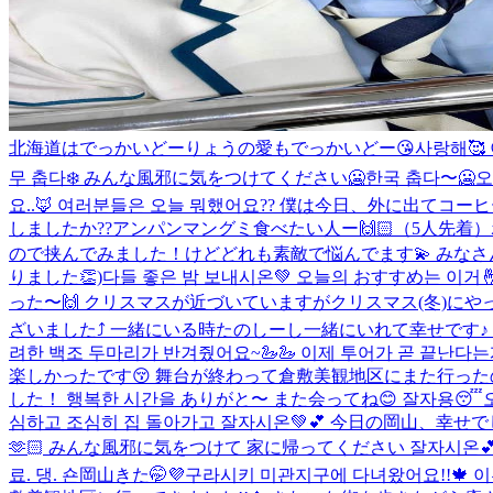
北海道はでっかいどーりょうの愛もでっかいどー😘
사랑해🥰
무 춥다❄️ みんな風邪に気をつけてください🥶
한국 춥다〜🥶
오
요..🦊 여러분들은 오늘 뭐했어요?? 僕は今日、外に出て
しましたか??
アンパンマングミ食べたい人ー🙌🏻（5人先着）
ので挟んでみました！けどどれも素敵で悩んでます💫 みなさん
りました👏)
다들 좋은 밤 보내시온💚 오늘의 おすすめ는 이거🤞
った〜🙌 クリスマスが近づいていますがクリスマス(冬)にや
ざいました⤴︎ 一緒にいる時たのしーし一緒にいれて幸せです♪
려한 백조 두마리가 반겨줬어요~🦢🦢 이제 투어가 곧 끝난다
楽しかったです😚 舞台が終わって倉敷美観地区にまた行ったの
した！ 행복한 시간을 ありがと〜 また会ってね😊 잘자용😴
심하고 조심히 집 돌아가고 잘자시온💚💕 今日の岡山、幸
🫶🏻 みんな風邪に気をつけて 家に帰ってください 잘자시온💕.
료. 댕. 숀
岡山きた🤭💜
구라시키 미관지구에 다녀왔어요!!🍁 이