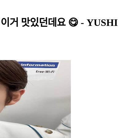
이거 맛있던데요 😋 - YUSHI