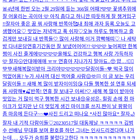
🚨
4년에 한번 오는 2월 29일에 듣는 366일 어때?🩵🩵 꽃샘추위에
잘 어울리는 곡이야 🩷 아직 춥다고 하니깐 따듯하게 잘 챙겨입구
!!
잘자아 좋은 꿈 꿔 사랑해 반쪽아🥰
내 최애 과자 등록.
오늘도 고
생했어요♡ 맛있는 저녁먹고 푹 쉬쟈♡
오늘 하루도 행복하고 즐
겁게만 보내길 내 반쪽들🤍 많이 사랑해.
이거 깜빡해띠♡ 나 세탁
방 다녀온당
연휴기간동안 잘 보냈어어어?? 🩷🩷🩷 늦어찌만 한복
쩡이 사진 줄게에🩷🩷🩷🩷
올해도 건강하고 행복 사랑 가득하자
🩷 잘자🌝
안대애애애 ㅠㅠ 연휴야 지나가지 말아됴..🥺 얍…!🧚‍♀️
💚💚
새해복많이받아 크리야🩷🩷🩷🩷🩷
달링이들~💙 떡국 많이
먹었어용? 누가 샤샤꺼 대신 먹어줄 사람😖🫶🏻 이 글 보는 우리
달링이들 !! 새해 복 많이 받자이이잉😘 다들 행복한 설 연휴 되세
용 샤랑해♥️🍒
반쪽! 연휴 잘 보내구 이써?🤍 새해 복 많이 받아아
맛있는 거 많이 먹구 행복한 시간 보내😚
유성은- 힐링 손에 쥔 마
이크가 있지만 난 더 멋있게 생긴 마이크를 쓰지.
쨘
이 날 팡팡이
좀 마음에 든다구~~❤️
사진 드리고 떠나요 *사진 많아요* 잘자🌙
잘자 내 기적 다람이들♡
20230517일 대동제날 ㅋㅋㅋㅋㅋ 김범
수 선배님 무대를 보며 환호를 하던 그녀는 인사드리겠다며 나가
는데…. 모두가 승희를 불렀다고한다 ㅋㅋㅋㅋㅋㅋㅋㅋㅋㅋㅋㅋ