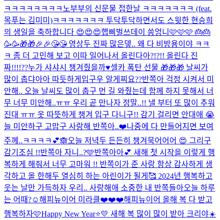
ㅋㅋㅋㅋㅋㅋㅋㅋ
노부부의 신문물 접한날 ㅋㅋㅋㅋㅋㅋㅋ (feat.
목푸는 김미미)
ㅋㅋㅋㅋㅋㅋㅋ 투닥투닥하면서도 스윗한 현승희
의 생일을 축하합니다 😍😍😍
햅삐벌쓰데이 씅엉니🩷🩷🩷 🎂🎂
🥳🥳🎁🎁🎉🎉😘😘 영상두 진짜 많은뎋.. 왜 다 비방용이야 ㅋㅋ
ㅋ 좀 더 고민해 보고 이따 일어나서 올린다아?!?!! 올린다 진
짜!!!!??
누가 샤샤시 챙겨줬을까♥️
셀카 폭탄 선물 🎁🎁🎁 날씨가
많이 춥댜아아 따듯하게입구우 알게찌요??
반쪽아 걱정 시켜서 미
안해.. 오늘 날씨도 많이 춥구 먼 길 와줬는데 함께 하지 못해서 너
무 너무 미안해..ㅠㅠ 우리 곧 만나자 정말..!! 낼 부터 또 많이 추워
진대 ㅠㅠ 옷 따뜻하게 챙겨 입구 다니구!! 감기 걸리면 안대애 😭
늘 미안하구 고맙구 사랑해 반쪽아..❤️
나중에 다 만들어지면 보여
주께..ㅋㅋㅋㅋ💕🙈
오늘 저녁두 든든히 챙겨묵어어어 😍 그리구
감기조심 !!
반쪽아 자니..?🩵
반쪽아아💕 새해 첫 시작을 이렇게 행
복하게 해줘서 너무 고마워 !! 반쪽이가 준 사랑 항상 감사하게 생
각하고 올 한해두 열심히 하는 아린이가 될게🥰 2024년 행복하고
웃는 날만 가득하자 우리.. 사랑해애 소중한 내 반쪽들아
오늘 하루
는 어때?☺️
해피뉴이어 미라클❤️❤️❤️
해피뉴이어 올해 복 다 받고
행복하자🩷
Happy New Year⭐️💛 새해 복 많이 많이 받아 크리야☀️