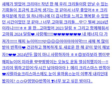
새해가 밝았어 크리야!! 작년 한 해 우리 크리들이랑 만날 수 있는
기회들이 조금씩 조금씩 생기는 것 같아서 너무 좋았어ㅎㅎ 크리
들덕분에 작은 일 하나하나에 더 감사함을 느끼고 행복할 수 있었
던 시간이었던 것 같아..! 너무 고마워 크리들…💛🤍 벌써 2024년
이라니!!!!!ㅎㅎ 올 한...
고마웠어 2023 달링 ㅎ 그리고 함께해줘서
고마워 2024 달링❤️ 사랑해!!!!!❤️❤️❤️❤️❤️❤️❤️ 내 에너지 다 가
져가!!!!!! 해피 뉴이어!!!!🩷😖😖😖
아아아아아악!!!! 새해 복 많이
받아 반쪽아❤️ 건강하고 행복하게 또 새로운 한 해 같이 맞이 해보
자!!❤️❤️ 2024년두 많이 마니 사랑하자아 ㅎㅎ😍
보라보라 쩡이💜
해피뉴이어 미라클 💜💜
팡팡이는 오늘도 운동 열심히했지이~~!!
크리야 뭐하고있어?
두시간 남아따아아ㅏ 메리 크리스마스 반쪽아
❤️
샤랄라🌼
크리스마스에도 눈이 올까용⛄️
눈이 이뿌게 내리던데
봤지이? ⛄️⛄️
🐶멍멍🐶
반쪽아 ❣️너무 보고 싶은 밤이다..