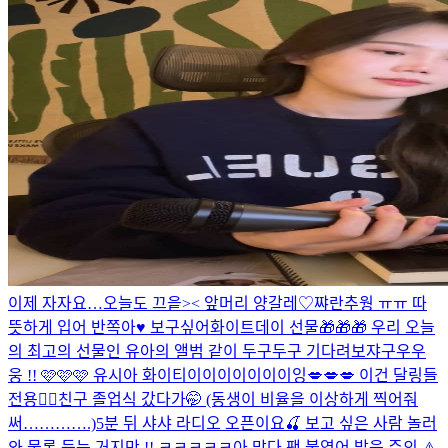
이제 자자요…
오늘도 끄읕>< 앞머리 양갈레♡
쨔란
추웡 ㅠㅠ 따
뜻하게 입어 반쪽아♥️ 보구싶어
화이트데이 선물🎁🎁🎁 우리 오늘
의 최고의 선물인 유아의 앨범 같이 두구두구 기다려보쟈구우우
웅 !! 🩷🩷🩷 유시아 화이티이이이이이이이잉
💋💋💋 이건 달링들
전용❤️‍🔥
친구 졸업식 갔다가🤭 (동생이 비율을 이상하게 찍어줘
써………….)
5분 뒤 샤샤 라디오 오픈이요🍒 보고 싶은 사람 놀러
와 물론 듣는 거지만 !! ㅋㅋㅋㅋㅋ아 맞다 팩 붙였어 발음 주의 ⚠️