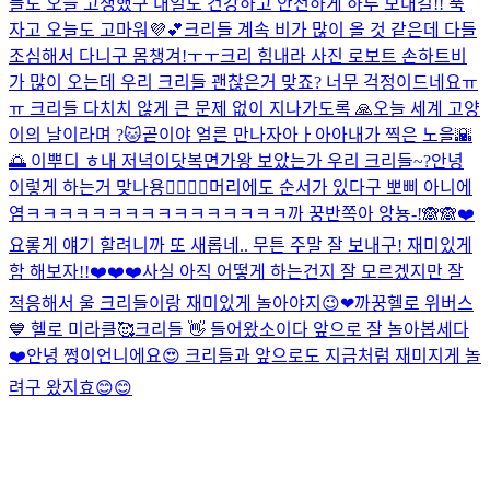
들도 오늘 고생했구 내일도 건강하고 안전하게 하루 보내길!! 푹
자고 오늘도 고마워💜💕
크리들 계속 비가 많이 올 것 같은데 다들
조심해서 다니구 몸챙겨!ㅜㅜ
크리 힘내라 사진 로보트 손하트
비
가 많이 오는데 우리 크리들 괜찮은거 맞죠? 너무 걱정이드네요ㅠ
ㅠ 크리들 다치치 않게 큰 문제 없이 지나가도록 🙏
오늘 세계 고양
이의 날이라며 ?🐱
곧이야 얼른 만나자아ㅏ아아
내가 찍은 노을🌇
🌅 이뿌디 ㅎ
내 저녁이닷
복면가왕 보았는가 우리 크리들~?
안녕
이렇게 하는거 맞나용👉🏻👈🏻
머리에도 순서가 있다구 뽀삐 아니에
염
ㅋㅋㅋㅋㅋㅋㅋㅋㅋㅋㅋㅋㅋㅋㅋㅋ
까 꿍
반쪽아 앙뇽-!🙈🙈❤️
요롷게 얘기 할려니까 또 새롭네.. 무튼 주말 잘 보내구! 재미있게
함 해보자!!❤️❤️❤️
사실 아직 어떻게 하는건지 잘 모르겠지만 잘
적응해서 울 크리들이랑 재미있게 놀아야지😉❤
까꿍
헬로 위버스
💙 헬로 미라클🥰
크리들 👋 들어왔소이다 앞으로 잘 놀아봅세다
❤️
안녕 쩡이언니에요😍 크리들과 앞으로도 지금처럼 재미지게 놀
려구 왔지효😊😊