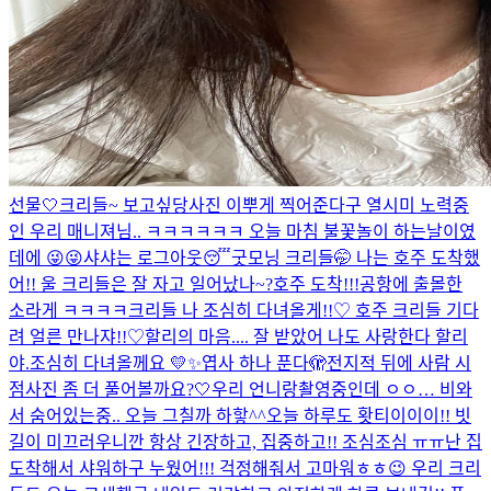
선물🤍
크리들~ 보고싶당
사진 이뿌게 찍어준다구 열시미 노력중
인 우리 매니져님.. ㅋㅋㅋㅋㅋㅋ 오늘 마침 불꽃놀이 하는날이였
데에 😜😜
샤샤는 로그아웃😴
굿모닝 크리들🤭 나는 호주 도착했
어!! 울 크리들은 잘 자고 일어났나~?
호주 도착!!!
공항에 출몰한
소라게 ㅋㅋㅋㅋ
크리들 나 조심히 다녀올게!!♡ 호주 크리들 기다
려 얼른 만나쟈!!♡
할리의 마음.... 잘 받았어 나도 사랑한다 할리
야.
조심히 다녀올께요 💛✨
엽사 하나 푼다🫣
전지적 뒤에 사람 시
점
사진 좀 더 풀어볼까요?🤍
우리 언니랑
촬영중인데 ㅇㅇ… 비와
서 숨어있는중.. 오늘 그칠까 하핳^^
오늘 하루도 홧티이이이!! 빗
길이 미끄러우니깐 항상 긴장하고, 집중하고!! 조심조심 ㅠㅠ
난 집
도착해서 샤워하구 누웠어!!! 걱정해줘서 고마워ㅎㅎ😉 우리 크리