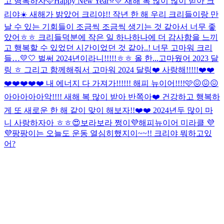
고 행복하자🩷
Happy New Year⭐️💛 새해 복 많이 많이 받아 크
리야☀️ 새해가 밝았어 크리야!! 작년 한 해 우리 크리들이랑 만
날 수 있는 기회들이 조금씩 조금씩 생기는 것 같아서 너무 좋
았어ㅎㅎ 크리들덕분에 작은 일 하나하나에 더 감사함을 느끼
고 행복할 수 있었던 시간이었던 것 같아..! 너무 고마워 크리
들…💛🤍 벌써 2024년이라니!!!!!ㅎㅎ 올 한...
고마웠어 2023 달
링 ㅎ 그리고 함께해줘서 고마워 2024 달링❤️ 사랑해!!!!!❤️❤️
❤️❤️❤️❤️❤️ 내 에너지 다 가져가!!!!!! 해피 뉴이어!!!!🩷😖😖😖
아아아아아악!!!! 새해 복 많이 받아 반쪽아❤️ 건강하고 행복하
게 또 새로운 한 해 같이 맞이 해보자!!❤️❤️ 2024년두 많이 마
니 사랑하자아 ㅎㅎ😍
보라보라 쩡이💜해피뉴이어 미라클 💜
💜
팡팡이는 오늘도 운동 열심히했지이~~!! 크리야 뭐하고있
어?