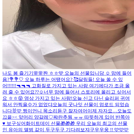
나도 봄 즐기기🌸🌸
짠 ㅎㅎ🩵 오늘의 선물입니당 ☺️ 맘에 들어
욤?💐
💐🤍 오늘 하루는 어땠어요? 🥰
달링들! 오늘 쏠 수 있
어!!!!!!🔫🔫🔫 고화질로 가지고 있는 사람 여기에다가 조금 올
려 줄 수 있어요??☺️너무 맘에 들어서 스토리에 올리고 싶어서
요 ㅎㅎ😝 영상 가지고 있는 사람!
오늘 신고 다닌 슬리퍼 귀여
워서 안찍을수가 없었댜
오늘의 굿나잇 선물이 업로드 되었습
니다🐰🩷 쩡이언니 목소리듣구 잘자여어
이제 자자요…
오늘도
끄읕>< 앞머리 양갈레♡
쨔란
추웡 ㅠㅠ 따뜻하게 입어 반쪽아
♥️ 보구싶어
화이트데이 선물🎁🎁🎁 우리 오늘의 최고의 선물
인 유아의 앨범 같이 두구두구 기다려보쟈구우우웅 !! 🩷🩷🩷