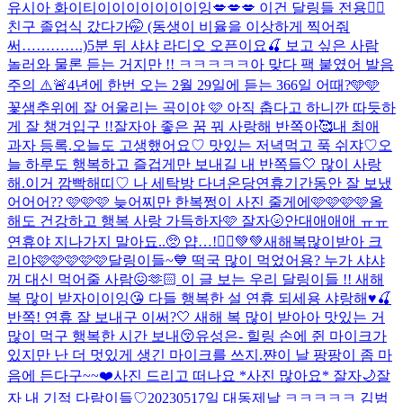
유시아 화이티이이이이이이이잉
💋💋💋 이건 달링들 전용❤️‍🔥
친구 졸업식 갔다가🤭 (동생이 비율을 이상하게 찍어줘
써………….)
5분 뒤 샤샤 라디오 오픈이요🍒 보고 싶은 사람
놀러와 물론 듣는 거지만 !! ㅋㅋㅋㅋㅋ아 맞다 팩 붙였어 발음
주의 ⚠️🚨
4년에 한번 오는 2월 29일에 듣는 366일 어때?🩵🩵
꽃샘추위에 잘 어울리는 곡이야 🩷 아직 춥다고 하니깐 따듯하
게 잘 챙겨입구 !!
잘자아 좋은 꿈 꿔 사랑해 반쪽아🥰
내 최애
과자 등록.
오늘도 고생했어요♡ 맛있는 저녁먹고 푹 쉬쟈♡
오
늘 하루도 행복하고 즐겁게만 보내길 내 반쪽들🤍 많이 사랑
해.
이거 깜빡해띠♡ 나 세탁방 다녀온당
연휴기간동안 잘 보냈
어어어?? 🩷🩷🩷 늦어찌만 한복쩡이 사진 줄게에🩷🩷🩷🩷
올
해도 건강하고 행복 사랑 가득하자🩷 잘자🌝
안대애애애 ㅠㅠ
연휴야 지나가지 말아됴..🥺 얍…!🧚‍♀️💚💚
새해복많이받아 크
리야🩷🩷🩷🩷🩷
달링이들~💙 떡국 많이 먹었어용? 누가 샤샤
꺼 대신 먹어줄 사람😖🫶🏻 이 글 보는 우리 달링이들 !! 새해
복 많이 받자이이잉😘 다들 행복한 설 연휴 되세용 샤랑해♥️🍒
반쪽! 연휴 잘 보내구 이써?🤍 새해 복 많이 받아아 맛있는 거
많이 먹구 행복한 시간 보내😚
유성은- 힐링 손에 쥔 마이크가
있지만 난 더 멋있게 생긴 마이크를 쓰지.
쨘
이 날 팡팡이 좀 마
음에 든다구~~❤️
사진 드리고 떠나요 *사진 많아요* 잘자🌙
잘
자 내 기적 다람이들♡
20230517일 대동제날 ㅋㅋㅋㅋㅋ 김범