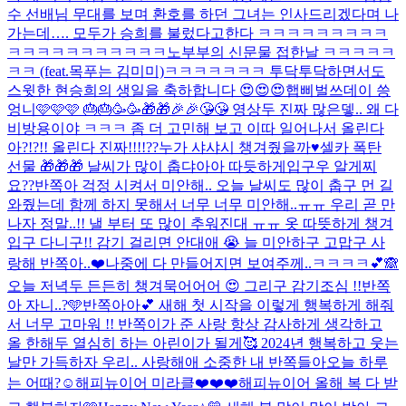
수 선배님 무대를 보며 환호를 하던 그녀는 인사드리겠다며 나
가는데…. 모두가 승희를 불렀다고한다 ㅋㅋㅋㅋㅋㅋㅋㅋㅋ
ㅋㅋㅋㅋㅋㅋㅋㅋㅋㅋㅋ
노부부의 신문물 접한날 ㅋㅋㅋㅋㅋ
ㅋㅋ (feat.목푸는 김미미)
ㅋㅋㅋㅋㅋㅋㅋ 투닥투닥하면서도
스윗한 현승희의 생일을 축하합니다 😍😍😍
햅삐벌쓰데이 씅
엉니🩷🩷🩷 🎂🎂🥳🥳🎁🎁🎉🎉😘😘 영상두 진짜 많은뎋.. 왜 다
비방용이야 ㅋㅋㅋ 좀 더 고민해 보고 이따 일어나서 올린다
아?!?!! 올린다 진짜!!!!??
누가 샤샤시 챙겨줬을까♥️
셀카 폭탄
선물 🎁🎁🎁 날씨가 많이 춥댜아아 따듯하게입구우 알게찌
요??
반쪽아 걱정 시켜서 미안해.. 오늘 날씨도 많이 춥구 먼 길
와줬는데 함께 하지 못해서 너무 너무 미안해..ㅠㅠ 우리 곧 만
나자 정말..!! 낼 부터 또 많이 추워진대 ㅠㅠ 옷 따뜻하게 챙겨
입구 다니구!! 감기 걸리면 안대애 😭 늘 미안하구 고맙구 사
랑해 반쪽아..❤️
나중에 다 만들어지면 보여주께..ㅋㅋㅋㅋ💕🙈
오늘 저녁두 든든히 챙겨묵어어어 😍 그리구 감기조심 !!
반쪽
아 자니..?🩵
반쪽아아💕 새해 첫 시작을 이렇게 행복하게 해줘
서 너무 고마워 !! 반쪽이가 준 사랑 항상 감사하게 생각하고
올 한해두 열심히 하는 아린이가 될게🥰 2024년 행복하고 웃는
날만 가득하자 우리.. 사랑해애 소중한 내 반쪽들아
오늘 하루
는 어때?☺️
해피뉴이어 미라클❤️❤️❤️
해피뉴이어 올해 복 다 받