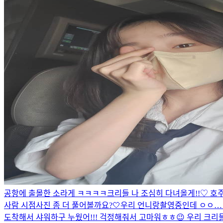
공항에 출몰한 소라게 ㅋㅋㅋㅋ
크리들 나 조심히 다녀올게!!♡ 호
사람 시점
사진 좀 더 풀어볼까요?🤍
우리 언니랑
촬영중인데 ㅇㅇ… 
도착해서 샤워하구 누웠어!!! 걱정해줘서 고마워ㅎㅎ😉 우리 크리들