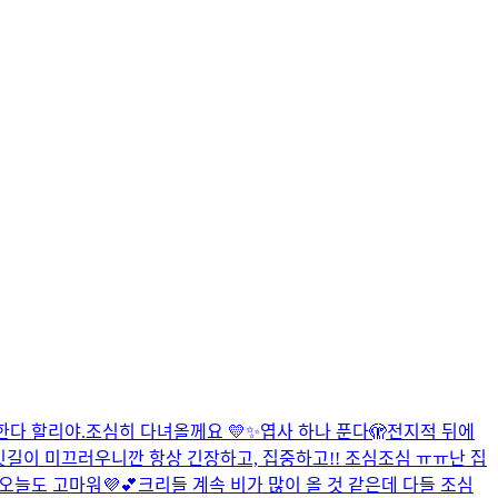
랑한다 할리야.
조심히 다녀올께요 💛✨
엽사 하나 푼다🫣
전지적 뒤에
빗길이 미끄러우니깐 항상 긴장하고, 집중하고!! 조심조심 ㅠㅠ
난 집
오늘도 고마워💜💕
크리들 계속 비가 많이 올 것 같은데 다들 조심