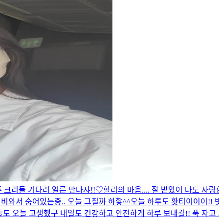
주 크리들 기다려 얼른 만나쟈!!♡
할리의 마음.... 잘 받았어 나도 사
비와서 숨어있는중.. 오늘 그칠까 하핳^^
오늘 하루도 홧티이이이!! 
도 오늘 고생했구 내일도 건강하고 안전하게 하루 보내길!! 푹 자고 