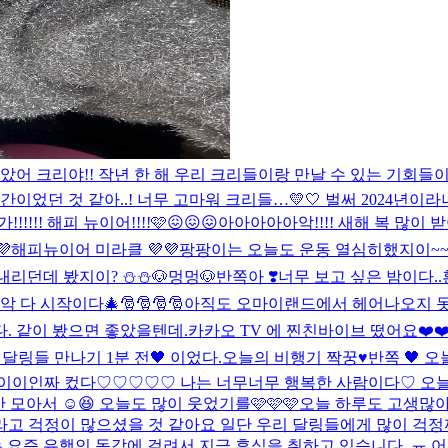
️ 새해가 밝았어 크리야!! 작년 한 해 우리 크리들이랑 만날 수 있는
던 것 같아..! 너무 고마워 크리들…💛🤍 벌써 2024년이라니!!!
!!!!! 해피 뉴이어!!!!🩷😖😖😖
아아아아아악!!!! 새해 복 많이 
해피뉴이어 미라클 💜💜
팡팡이는 오늘도 운동 열심히했지이~~
내리던데 봤지이? ⛄️⛄️
🐶멍멍🐶
반쪽아 ❣️너무 보고 싶은 밤이다..
다 시작이다🎄🎅🎅🎅🎅
아직도 오마이랜드에서 헤어나오지 못
다. 같이 봤으면 좋았을텐데.
카카오 TV 에 찐친바이브 떴어요❤️
달링들 만나기 1분 전🖤 이었다.
오늘의 비행기 짝꿍♥
반쪽 🖤 
이이인짜 컸다♡♡♡♡♡ 나는 너무너무 행복한 사람이다♡ 오늘
모아서 ☺️😆 오늘도 많이 웃었기를🩷🩷🩷
오늘 하루도 고생많아
고 걱정이 많으셨을 것 같아요 일단 우리 달링들에게 많이 걱정끼
 요즘 유행인 독감에 걸려서 지금 휴식을 취하고 있습니다..ㅠ 어