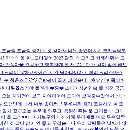
 기회들이 조금씩 조금씩 생기는 것 같아서 너무 좋았어ㅎㅎ 크리들덕분
!!ㅎㅎ 올 한...
고마웠어 2023 달링 ㅎ 그리고 함께해줘서 고
받아 반쪽아❤️ 건강하고 행복하게 또 새로운 한 해 같이 맞이 해보
!! 크리야 뭐하고있어?
두시간 남아따아아ㅏ 메리 크리스마스
흰 눈 청춘즈🤍🤍🤍🤍
팡팡이 꽃이 피었습니다🌼
요건 반쪽이꺼
한다🎠🎡
소리야 들려라 ❤️
짠❤️ 스파이시🌶️ 연습 풀 버전 궁금
❤️ 오늘 자기전에 보구 자여어어어 드디어 보여줄수있어서 신난
오늘 오랜만에 봐서 너무 좋아써 !! 추우니까 감기 조심하구 곧 또
 일기 끝♡
오늘 추운데 와주고, 응원해주는 울 크리들 넘 고마
떠 울 크리♥♥
나이거보구와따 신기해 우리애들 미모 무슨일💜
친 것 같아 맘이 안 좋고 무겁습니다 우리 달링들은 날씨가 많
떻게든 좋은 모습으로 멤버들과 함께...
In Tokyo🖤
안전 도착 오