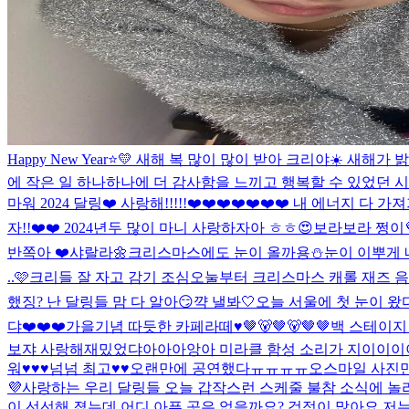
Happy New Year⭐️💛 새해 복 많이 많이 받아 크리야☀
에 작은 일 하나하나에 더 감사함을 느끼고 행복할 수 있었던 시간이었
마워 2024 달링❤️ 사랑해!!!!!❤️❤️❤️❤️❤️❤️❤️ 내 에너지 다 가져가!
자!!❤️❤️ 2024년두 많이 마니 사랑하자아 ㅎㅎ😍
보라보라 쩡이
반쪽아 ❤️
샤랄라🌼
크리스마스에도 눈이 올까용⛄️
눈이 이뿌게 
..🩷
크리들 잘 자고 감기 조심
오눌부터 크리스마스 캐롤 재즈 음악 
했징? 난 달링들 맘 다 알아😏
꺅 낼봐🤍
오늘 서울에 첫 눈이 왔
댜❤️❤️❤️
가을기념 따듯한 카페라떼♥
🤎🐻🤎🐻🤎🤎
백 스테이지 
보쟈 사랑해
재밌었댜아아아앙아 미라클 함성 소리가 지이이이
워♥♥♥넘넘 최고♥♥
오랜만에 공연했다ㅠㅠㅠㅠ
오
스마일 사진만 
💜
사랑하는 우리 달링들 오늘 갑작스런 스케줄 불참 소식에 놀라
이 선선해 졌는데 어디 아픈 곳은 없을까요? 걱정이 많아요 저는