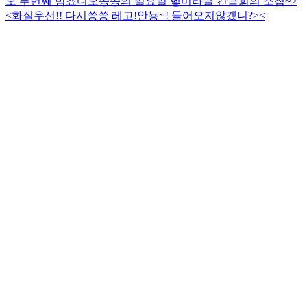
오 두번째 밤
죠디오
씅씅의 일요일 헿
미라클 긴급회의 소집~>
<
화질우선!! 다시씅씅 레고!
안뇽~! 들어오지않겠니?><