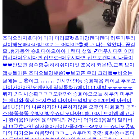
죠디오라지호
디어 마이 미라클🦌
흐아앙
캔디캔디 하루마무리
같이해요
빠바바밤! 여기는 어디이?😎
엥...? 나는 알았다.. 끊길
줄..
휴가동안 승희다아으아아ㅏ
캔디 생일 💕
더우시다면 이제
합시다
더우시다면 집으로~
더우시다면 집으로
캔디의 나들이
❤️❤️
안보면 잠수함🤗 히히
쉬이이잇 조용히 커몬!🌜
교복 브이
앱☺️
돌아온 죠디오
불명봤씅?
❤️보고픈 우리 크리들❤️
비오는
날에는 ... 😎
아고 ㅠㅠㅠ 인사만!
안뇽 승희예욥 라이브 뚜둔
오
마이가아아앗
오랜만에 영상통화??
에이!!!!! 제발 ㅠㅠㅠㅠㅠ
뭐지..? 다시승힄ㅋㅋㅋ
오랜만에승희야으
오늘 하루의 마무리
는 캔디와 함께 ><
지호의 다이어트먹방
ㅎㅇ!!
20번째 아린이
날!!♡
밈미의 나른하지만 나른하지않은 오후의 대화
효정 공작
소!
씅똥씅똥 수박이박수
죠디오다아!!
-씅- 00시 브이앱 레고
다
시 왔어윱!
이번엔 윱💜
캔디와 건강식 먹어요!!
옴걸의 딜리버
리 !!!♡
효나잇 잘자송
아린이가좋아하는🍉
보이는 죠디오⏰
밈
미의 다가오는 여름맞이ㅋㅋ......ㅎ
두더지 팡팡 효쌰씅><
죠디