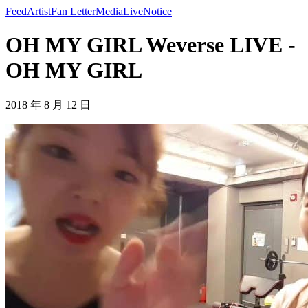
Feed
Artist
Fan Letter
Media
Live
Notice
OH MY GIRL Weverse LIVE -
OH MY GIRL
2018 年 8 月 12 日