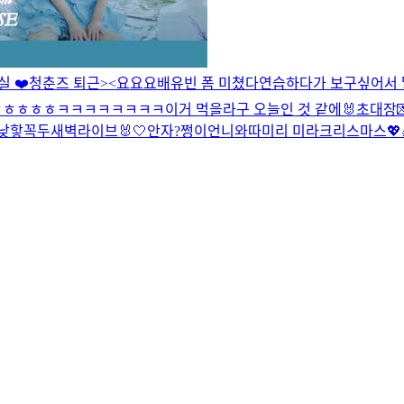
실 ❤️
청춘즈 퇴근><
요요요
배유빈 폼 미쳤다
연습하다가 보구싶어서
ㅎㅎㅎㅎㅎ
ㅋㅋㅋㅋㅋㅋㅋㅋ
이거 먹을라구
오늘인 것 같에🐰
초대장
낮
핳
꼭두새벽라이브
🐰🤍
안자?
쩡이언니와따
미리 미라크리스마스💖