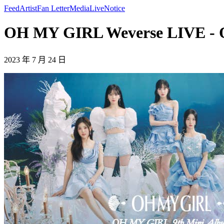
Feed
Artist
Fan Letter
Media
Live
Notice
OH MY GIRL Weverse LIVE -
2023 年 7 月 24 日