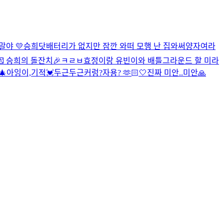
 말야
💛
승희닷
배터리가 없지만 잠깐 와떠
모행 난 집와써
양자여라
 승희의 돌잔치🎉
ㅋㄹㅂ
효정이랑 유빈이와 배틀그라운드 할 미라
🎄
아잉
이,기적
💓
두근두근
커렁
?
자용? 🫶🏻
🤍
진짜 미안..
미안🙏