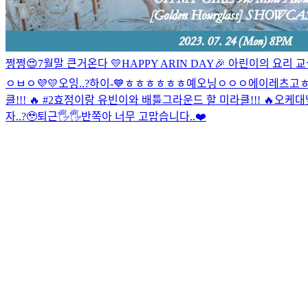
쩡쩡😍
7월말 큰거온다 💛
HAPPY ARIN DAY🎉 아린이의 요리 교
ㅇㅂㅇ
💜💛
오잉..?
하이-💙
ㅎㅎㅎㅎㅎㅎ
예오닝
ㅇㅇㅇ
에이
레츠고
클!!! 🔥 #2
효정이랑 유빈이와 배틀그라운드 할 미라클!!! 🔥
오케
대
자..?🥹
퇴근🖐🖐
반쪽아 너무 고맙습니다..❤️