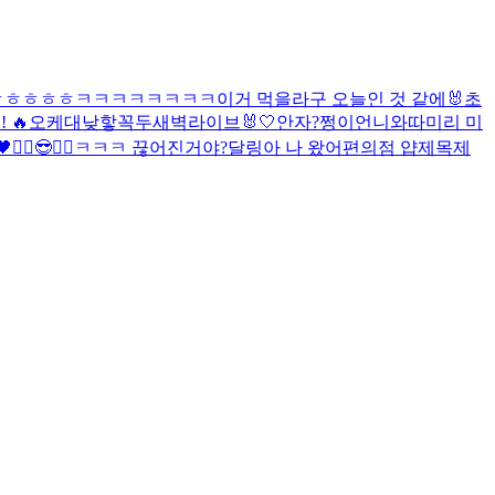
ㅎㅎㅎㅎㅎ
ㅋㅋㅋㅋㅋㅋㅋㅋ
이거 먹을라구
오늘인 것 같에🐰
초
 🔥
오케
대낮
핳
꼭두새벽라이브
🐰🤍
안자?
쩡이언니와따
미리 미

✌🏻😎✌🏻
ㅋㅋㅋ 끊어진거야?
달링아 나 왔어
편의점 얍
제목제