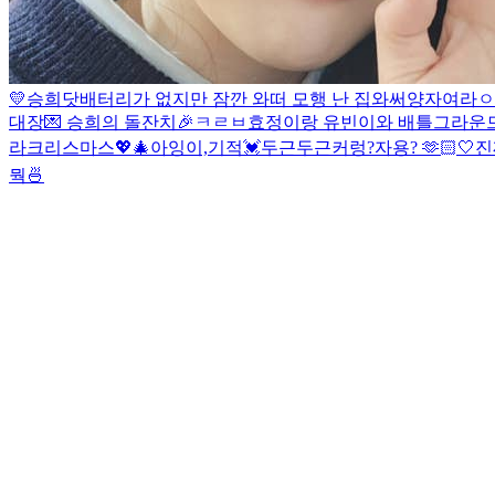
💛
승희닷
배터리가 없지만 잠깐 와떠
모행 난 집와써
양자여라
ㅇ
대장💌 승희의 돌잔치🎉
ㅋㄹㅂ
효정이랑 유빈이와 배틀그라운드 할 
라크리스마스💖🎄
아잉
이,기적
💓
두근두근
커렁
?
자용? 🫶🏻
🤍
진
뭑
🍜