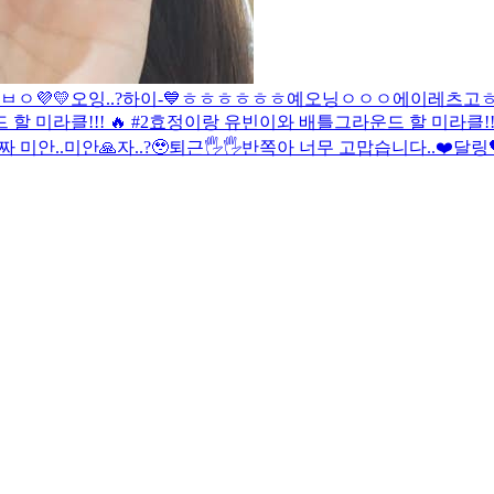
ㅂㅇ
💜💛
오잉..?
하이-💙
ㅎㅎㅎㅎㅎㅎ
예오닝
ㅇㅇㅇ
에이
레츠고
미라클!!! 🔥 #2
효정이랑 유빈이와 배틀그라운드 할 미라클!!!
짜 미안..
미안🙏
자..?🥹
퇴근🖐🖐
반쪽아 너무 고맙습니다..❤️
달링