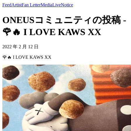
Feed
Artist
Fan Letter
Media
Live
Notice
ONEUSコミュニティの投稿 -
🌹🔥 I LOVE KAWS XX
2022 年 2 月 12 日
🌹🔥 I LOVE KAWS XX