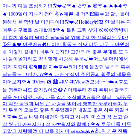
이니까 다들 조심하기!!!🌎❤️🌙
🌹🔥 ⛄️
🌹🔥 😎
🌹🔥 🎄🎄🎄
🌹
🔥 1000일이 지나기 전에 ✌️🔥
예쁜 내 머리🙌🏻🙌🏻 달님들이
원해서 한 막방 날 머리다아!!!🌎❤️🌙
Holiday🥰
잘 안 보이는 귀
여운 친구들을 소개할게❣️
🌹🔥 틀린 그림 찾기 😗😚😙
막방까
지 함께 열심히 달려준 달님들을 위해 준비한 선물같은 무대!
🎅🏻🎄❤️ 어땠어요🎁!? 이번 활동도 진짜 너무 너무 고마웠어
☺️ 이렇게 끝내기 너무 아쉽지만 그만큼 더 좋은 무대로 또 다
시 돌아올거라고 약속할게 사랑해 투문🌙❤️
어느날 머리에서
귀가 자랐다 😧🐈‍⬛
잘 자☁️💙💤
뭔가 맘에 들었던 날ㅎㅎ 혹쉬
달님들도 그런가..??
🌹🔥 나란 멋쟁이 주인공의 웹툰의 제목을
지어보자
🌹🔥 RView 📸 🏙 #RV #RView
건모닝〰〰☁️☀️💙
오
늘 영통팬싸도 즐거웠어요🎧🎵
어제부터 진짜 추워서 결국 패
딩을 꺼내입었다아.. 다들 감기 조심해🥶
요즘은 항상 그래왔듯
이 벅찬 응원과 너무 큰 사랑을 받아서 행복한 하루하루야 우
리 투문의 오늘도 좋은 하루였겠지? 내일도 좋은 하루 되길 바
라💙☁️ 오늘 내일 미세먼지 많다고 하니까 마스크 꼭 쓰고 손
잘 씻고!! 아프지마!! 잘 자💤
왹져와 함께!!!
🌹🔥 투무니들 너무
고맙고 사랑해😍 이 날을 잊지마 🙏🙏🙏🙏🔥✌️
1위 기운 잔뜩