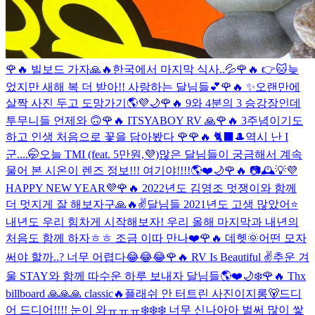
🌹🔥 빌보드 가자🙏🔥
한국에서 마지막 식사..💦
🌹🔥 👉🐱
늦
었지만 새해 복 더 받아!! 사랑하는 달님들💕
🌹🔥 ✨
오랜만에
살짝 사진 두고 도망가기🌎💜🌙
🌹🔥 9와 4분의 3 승강장인데
투무니들 언제와 🙃
🌹🔥 ITSYABOY RV 🙏
🌹🔥 3주념이기도
하고 인생 처음으로 꽃을 담아봤다 🌹
🌹🔥 🐈‍⬛🎩
역시 난 I
군....🤭
오늘 TMI (feat. 5만원,💜)
많은 달님들이 궁금해서 계속
물어 본 시온이 렌즈 정보!!! 여기야!!!!🌎❤️🌙
🌹🔥 📷🕰💡
💜
HAPPY NEW YEAR💜
🌹🔥 2022년도 김영조 멋쟁이와 함께
더 멋지게 잘 해보자구🙏🔥✌️
달님들 2021년도 고생 많았어⭐️
내년도 우리 힘차게 시작해보자! 우리 올해 마지막과 내년의
처음도 함께 하자ㅎㅎ 조금 이따 만나❤️
🌹🔥 데헷🌞
어떤 모자
써야 할까..? 너무 어렵다😂😂😂
🌹🔥 RV Is Beautiful ✌️
추운 겨
울 STAY와 함께 따수운 하루 보내자 달님들🌎❤️🌙❄️
🌹🔥 Thx
billboard 🙏🙏🙏 classic🔥
플래쉬 안 터트린 사진이지롱🐻
드디
어 드디어!!!! 눈이 와ㅠㅠㅠ❄️❄️❄️ 너무 신나아아 벌써 많이 쌓