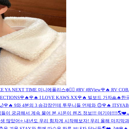
SEE YA NEXT TIME 미니에폴리스❄️❤️‍🔥 #RV #RView
🌹🔥 RV COB
LECTIONS
🌹🔥
🌹🔥 I LOVE KAWS XX
🌹🔥 빌보드 가자🙏🔥
한국
🌙
🌹🔥 9와 4분의 3 승강장인데 투무니들 언제와 🙃
🌹🔥 ITSYAB
들이 궁금해서 계속 물어 본 시온이 렌즈 정보!!! 여기야!!!!🌎❤️
고생 많았어⭐️ 내년도 우리 힘차게 시작해보자! 우리 올해 마지막
추운 겨울 STAY와 함께 따수운 하루 보내자 달님들🌎❤️🌙❄️
🌹🔥 