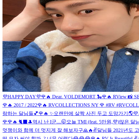
💜HAPPY DAY💜
🌹🔥 Dear. VOLDEMORT 🐍
🌹🔥 RView 📸 
🌹🔥 2017 / 2022
🌹🔥 RVCOLLECTIONS NY 🌹 #RV #RVCOL
랑하는 달님들💕
🌹🔥 ✨
오랜만에 살짝 사진 두고 도망가기🌎💜
🌹
🌹🔥 🐈‍⬛🎩
역시 난 I군....🤭
오늘 TMI (feat. 5만원,💜)
많은 달님
멋쟁이와 함께 더 멋지게 잘 해보자구🙏🔥✌️
달님들 2021년도 
떤 모자 써야 할까..? 너무 어렵다😂😂😂
🌹🔥 RV Is Beautiful ✌️