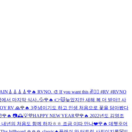
AIN🎸🎸🎸🎸
🌹🔥 RVNO. 🎨 If you want this ✌️❤️‍🔥 #RV #RVNO
에서 마지막 식사..💦
🌹🔥 👉🐱
늦었지만 새해 복 더 받아!! 사
OY RV 🙏
🌹🔥 3주념이기도 하고 인생 처음으로 꽃을 담아봤다

🌹🔥 📷🕰💡
💜HAPPY NEW YEAR💜
🌹🔥 2022년도 김영조
과 내년의 처음도 함께 하자ㅎㅎ 조금 이따 만나❤️
🌹🔥 데헷🌞
어
Thx billboard 🙏🙏🙏 classic🔥
플래쉬 안 터트린 사진이지롱🐻
드