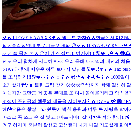
🌹🔥 I LOVE KAWS XX
🌹🔥 빌보드 가자🙏🔥
한국에서 마지막 식
의 3 승강장인데 투무니들 언제와 🙃
🌹🔥 ITSYABOY RV 🙏
🌹
서 계속 물어 본 시온이 렌즈 정보!!! 여기야!!!!🌎❤️🌙
🌹🔥 📷🕰
년도 우리 힘차게 시작해보자! 우리 올해 마지막과 내년의 처음
STAY와 함께 따수운 하루 보내자 달님들🌎❤️🌙❄️
🌹🔥 Thx billb
들 조심하기!!!🌎❤️🌙
🌹🔥 ⛄️
🌹🔥 😎
🌹🔥 🎄🎄🎄
🌹🔥 1000일
소개할게❣️
🌹🔥 틀린 그림 찾기 😗😚😙
막방까지 함께 열심히 달려
아쉽지만 그만큼 더 좋은 무대로 또 다시 돌아올거라고 약속할게
멋쟁이 주인공의 웹툰의 제목을 지어보자
🌹🔥 RView 📸 🏙 #R
해🥶
요즘은 항상 그래왔듯이 벅찬 응원과 너무 큰 사랑을 받아서
마스크 꼭 쓰고 손 잘 씻고!! 아프지마!! 잘 자💤
왹져와 함께!!!

려구 하지마 충분히 잘했고 고생했어 내가 내일 기도할게 화이팅