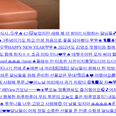
사..💦
🌹🔥 👉🐱
늦었지만 새해 복 더 받아!! 사랑하는 달님들
🔥 3주념이기도 하고 인생 처음으로 꽃을 담아봤다 🌹
🌹🔥 🐈‍⬛🎩
💡
💜HAPPY NEW YEAR💜
🌹🔥 2022년도 김영조 멋쟁이와 함께
도 함께 하자ㅎㅎ 조금 이따 만나❤️
🌹🔥 데헷🌞
어떤 모자 써야 할까
oard 🙏🙏🙏 classic🔥
플래쉬 안 터트린 사진이지롱🐻
드디어 드디어
이 지나기 전에 ✌️🔥
예쁜 내 머리🙌🏻🙌🏻 달님들이 원해서 한 막방 날
준 달님들을 위해 준비한 선물같은 무대!🎅🏻🎄❤️ 어땠어요🎁
 사랑해 투문🌙❤️
어느날 머리에서 귀가 자랐다 😧🐈‍⬛
잘 자☁️
V #RView
건모닝〰〰☁️☀️💙
오늘 영통팬싸도 즐거웠어요🎧🎵
어제
 행복한 하루하루야 우리 투문의 오늘도 좋은 하루였겠지? 내일도
🔥 투무니들 너무 고맙고 사랑해😍 이 날을 잊지마 🙏🙏🙏🙏🔥✌️
❤️❤️
달님들이 어제 정말 소중한 선물을 준 만큼 수험생 달님들도