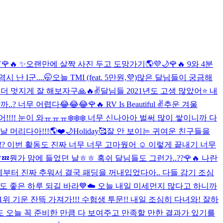

🌹🔥 ✨
오랜만에 살짝 사진 두고 도망가기🌎💜🌙
🌹🔥 9와 4분
역시 난 I군....🤭
오늘 TMI (feat. 5만원,💜)
많은 달님들이 궁금해
 더 멋지게 잘 해보자구🙏🔥✌️
달님들 2021년도 고생 많았어⭐️ 내
..? 너무 어렵다😂😂😂
🌹🔥 RV Is Beautiful ✌️
추운 겨울
!!!! 눈이 와ㅠㅠㅠ❄️❄️❄️ 너무 신나아아 벌써 많이 쌓이니까 다
 머리다아!!!🌎❤️🌙
Holiday🥰
잘 안 보이는 귀여운 친구들을
!? 이번 활동도 진짜 너무 너무 고마웠어 ☺️ 이렇게 끝내기 너무
💤
뭔가 맘에 들었던 날ㅎㅎ 혹쉬 달님들도 그런가..??
🌹🔥 나란
부터 진짜 추워서 결국 패딩을 꺼내입었다아.. 다들 감기 조심
 좋은 하루 되길 바라💙☁️ 오늘 내일 미세먼지 많다고 하니까
1위 기운 잔뜩 가져가!!! 수험생 투문!! 내일 조심히 다녀와! 잘하
 오늘 꼭 준비한 만큼 다 보여주고 만족할 만한 결과가 있기를