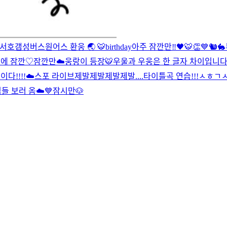
서호갬성버스
원어스 환웅 🌏 🐯
birthday
아주 잠깐만‼️
🖤🐯👏
💙
🐿🐇
전에 잠깐♡
잠깐만☁️
웅랑이 등장🐯
우울과 우웅은 한 글자 차이입니
이다!!!!
☁️
스포 라이브
제발제발제발제발....
타이틀곡 연습!!!
ㅅㅎㄱㅅ4
들 보러 옴☁️💙
잠시만🐶