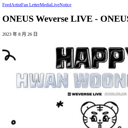
Feed
Artist
Fan Letter
Media
Live
Notice
ONEUS Weverse LIVE - ONEU
2023 年 8 月 26 日