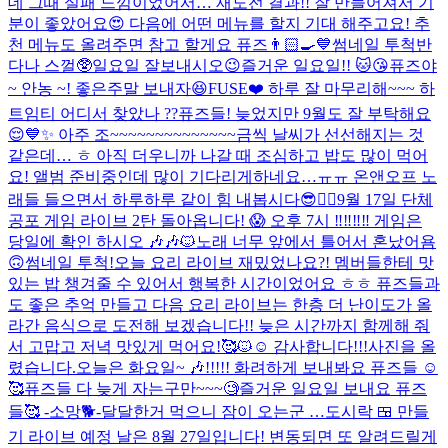
데 그때 실패 느낌이었어서… 재도전 결과!! 잘 만들어져서 기
분이 좋았어요😍 다음에 어떤 메뉴를 할지 기대 해주고요! 추
천 메뉴도 올려주면 참고 할게요 퓨즈👨🏻‍🍳💙
썸네일 투척
반
다나 스껄🥸
일요일 잘보내시오
😉
즐거운 일요일!! 🐱😘
퓨즈야
~ 안농 ~! 좋은주말 보내자😆
FUSE❤️ 하루 잘 마무리해~~~ 하
트임티 어디서 찾았나 ??
퓨즈들! 늦었지만 9월도 잘 부탁해요
😌💙✨ 아주 조~~~~~~~~~~~~~~금씩 날씨가 선선해지는 것
같은데… ㅎ 아직 더우니까 나갈 때 조심하고 밥도 많이 먹어
요! 앨범 준비중인데 많이 기다리게하네요…ㅠㅠ 온앤오프 노
래들 들으면서 하루하루 같이 힘 내봅시다😎❤️‍🔥
9월 17일 단체
공포 게임 라이브 2탄 돌아옵니다! 😱 오후 7시 ‼️‼️‼️‼️ 게임은
당일에 확인 하시오 🎶🎶🐱
노래 너무 앞에서 틀어서 혼났어욤
🙃
썸네일 투척!
오늘 요리 라이브 재밌었나요?! 멤버들한테 맛
있는 밥 챙겨줄 수 있어서 행복한 시간이었어요 ㅎㅎ 퓨즈들과
도 좋은 추억 만들고 다음 요리 라이브는 한층 더 난이도가 올
라간 음식으로 도전해 보겠습니다!! 늦은 시간까지 함께해 줘
서 고맙고 저녁 맛있게 먹어요!🥰🐱☺️ 감사합니다!!!
사진을 올
렸습니다.
오늘은 화요일~ 🎶!!!!! 화려하게 보내봐요 퓨즈들 ☺️
🥰
퓨즈들 다 늦게 자는구만~~~🧐
즐거운 일요일 보내요 퓨즈
들🥰 -소망🐕-
달달한거 먹으니 잠이 오는군 …
도시락 🍱 만들
기 라이브 예정 날은 8월 27일입니다! 변동되면 또 알려드릴게