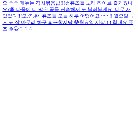
요 ㅎㅎ 메뉴는 김치볶음밥!!!🍚
퓨즈들 노래 라이브 즐거웠나
요?😁 나중에 더 많은 곡들 연습해서 또 불러볼게요! 너무 재
밌었다!!!
오.연.완! 퓨즈들 오늘 하루 어땠어요 ~~~!! 월요일 ㅜ
ㅅ ㅠ 잘 마무리 하구 퇴근합시당 😄
월요일 시작!!!! 힘내요 퓨
즈 ☺️😬ㅎㅎㅎ