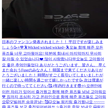
日本のファンコン発表されました！！ 平日ですが楽しみま
しょう🥳⭐️💙
🕺Wicked wicked wicked~🕺
오늘 함께 해준 모든
퓨즈들 너무 고마웠어요! 덕분에 힘내서 마지막까지 무사히
잘 마칠 수 있었습니다❤️ 많이 사랑합니다🫶
오늘도 고마웠어
요 좋은 추억만들었다 ありがとうございます、皆さん。 早く
また会おう
Fuseのみなさん！ 韓国まで来てくださりありが
とうございました！ 時間がすごく長引いてしまいましたが
一緒に楽しい時間を過ごせて嬉しかったです🥳 次は僕達が
行くので待っててください🥰 (年内行きます😎⭐️) 오랜만에
이런 자리가 있어서 즐거웠고 함께 해준 퓨즈들 넘넘 고마워요
💙 집까지 조심히 가고 온라인으로 함께 해준 퓨즈들도 고마워
요🤭💡
빌려온 승유뀬냥~ 🥰🐱
오늘 핑키링 즐거웠나요 ~~~~~
😆 퓨즈들 보구 충전되어버려쓰 :) 즐거운 주말 보내요 🤗
핑키