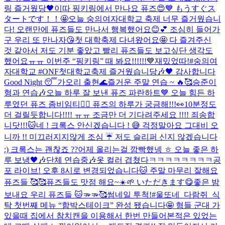
링 즐거웠당🖤
이따 핑키링에서 만나요 퓨즈😍💙 もうすぐス
タートです！！🤩
오늘 숭의여자대학교 축제 너무 즐거웠습니
다! 오랜만에 퓨즈들도 만나서 행복했어요😊💕 조심히 들어가
구 우리 또 만나자😘
첫 대학축제 다녀왔어요🤩 다 즐겨주신
것 같아서 저도 기분 좋았고 빨리 퓨즈들도 보고싶단 생각도
했어요ㅠㅠ 이번주 “핑키링” 때 봐요!!!!!!💙
재밌었따!
#숭의여
자대학교 #ONF첫대학교축제 즐거웠습니당🎶🖤 감사합니다
Good Night 😴
가오리 출현🌊
즐거운 주말 연습 ~ 🔥🥰
승준이
형과 연습🎶
오늘 하루 잘 보낸 퓨즈 파란하트💙 오늘 힘든 하
루였던 퓨즈 좀비임티🧟‍♂️ 퓨즈의 하루가 궁금해!!!👀
10분정도
더 걸릴듯합니다!!!! ㅠㅠ 조금만 더 기다려주세요 !!!! 죄송합
니닷!!!🐱
네 ! 크록스 안신겠습니다 ! 😅 걱정말아요 그대
비 오
니까 !! 미끄러지지않게 조심 ☔️ 저도 슬리퍼 신지 않겠습니다
:) 크록스는 괜찮죠 ??
어제 올리는걸 깜빡했넹 ㅎ 오늘 좋은 하
루 보냉🖤🎶
단체 연습중🎶
옷 컬러 겹쳤다ㅋㅋㅋㅋㅋㅋㅋㅋ
공
포 라이브! 오후 8시로 변경되었습니다🐱 주말 마무리 잘해요
퓨즈들 🥰🥰
퓨즈들도 맛점 해요~☀️🌱 いただきます😋
좋은 밤
보내요 우리 퓨즈들 🐱🫳🫳🥰
썸네일 투척!
#울또네_다람쥐_식
탁 첫번째 메뉴 “함박스테이크” 완성 됐습니다🤩 형들 군대 가
있을때 집에서 참치캔을 이용해서 한번 만들어본적은 있었는