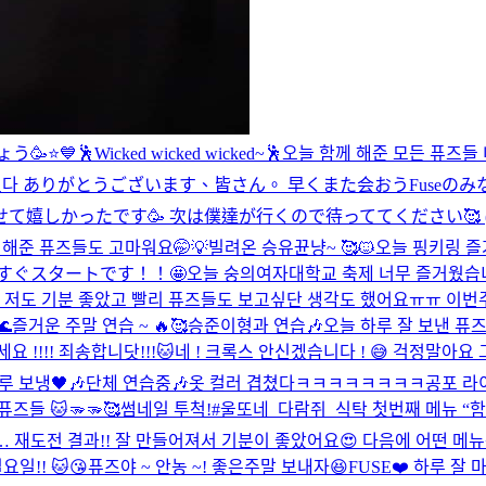
🥳⭐️💙
🕺Wicked wicked wicked~🕺
오늘 함께 해준 모든 퓨즈들
들었다 ありがとうございます、皆さん。 早くまた会おう
Fuse
かったです🥳 次は僕達が行くので待っててください🥰 (年内行き
 해준 퓨즈들도 고마워요🤭💡
빌려온 승유뀬냥~ 🥰🐱
오늘 핑키링 즐거
もうすぐスタートです！！🤩
오늘 숭의여자대학교 축제 너무 즐거웠습니
저도 기분 좋았고 빨리 퓨즈들도 보고싶단 생각도 했어요ㅠㅠ 이번주 “핑키

즐거운 주말 연습 ~ 🔥🥰
승준이형과 연습🎶
오늘 하루 잘 보낸 퓨즈
 !!!! 죄송합니닷!!!🐱
네 ! 크록스 안신겠습니다 ! 😅 걱정말아요
 보냉🖤🎶
단체 연습중🎶
옷 컬러 겹쳤다ㅋㅋㅋㅋㅋㅋㅋㅋ
공포 라
즈들 🐱🫳🫳🥰
썸네일 투척!
#울또네_다람쥐_식탁 첫번째 메뉴 “
재도전 결과!! 잘 만들어져서 기분이 좋았어요😍 다음에 어떤 메뉴
일!! 🐱😘
퓨즈야 ~ 안농 ~! 좋은주말 보내자😆
FUSE❤️ 하루 잘