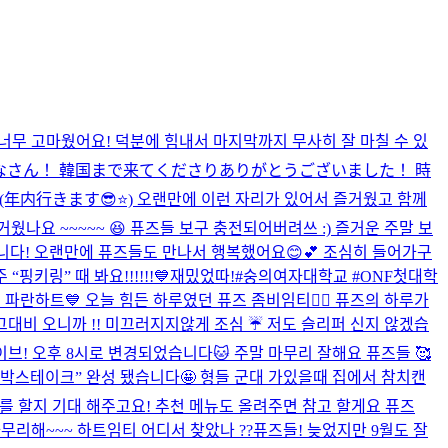
 너무 고마웠어요! 덕분에 힘내서 마지막까지 무사히 잘 마칠 수 있
のみなさん！ 韓国まで来てくださりありがとうございました！ 時
ます😎⭐️) 오랜만에 이런 자리가 있어서 즐거웠고 함께
웠나요 ~~~~~ 😆 퓨즈들 보구 충전되어버려쓰 :) 즐거운 주말 보
다! 오랜만에 퓨즈들도 만나서 행복했어요😊💕 조심히 들어가구
링” 때 봐요!!!!!!💙
재밌었따!
#숭의여자대학교 #ONF첫대학
 파란하트💙 오늘 힘든 하루였던 퓨즈 좀비임티🧟‍♂️ 퓨즈의 하루가
 그대
비 오니까 !! 미끄러지지않게 조심 ☔️ 저도 슬리퍼 신지 않겠습
이브! 오후 8시로 변경되었습니다🐱 주말 마무리 잘해요 퓨즈들 🥰
함박스테이크” 완성 됐습니다🤩 형들 군대 가있을때 집에서 참치캔
를 할지 기대 해주고요! 추천 메뉴도 올려주면 참고 할게요 퓨즈
 마무리해~~~ 하트임티 어디서 찾았나 ??
퓨즈들! 늦었지만 9월도 잘