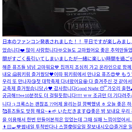
日本のファンコン発表されました！！ 平日ですが楽しみましょう
었습니다❤️ 많이 사랑합니다🫶
오늘도 고마웠어요 좋은 추억만
間がすごく長引いてしまいましたが一緒に楽しい時間を過ごせて嬉し
해준 퓨즈들 넘넘 고마워요💙 집까지 조심히 가고 온라인으로 함께
내요 🤗
핑키링 즐거웠당🖤
이따 핑키링에서 만나요 퓨즈😍💙 
우리 또 만나자😘
첫 대학축제 다녀왔어요🤩 다 즐겨주신 것 같아서 
교축제 즐거웠습니당🎶🖤 감사합니다
Good Night 😴
가오리 출현
궁금해!!!👀
10분정도 더 걸릴듯합니다!!!! ㅠㅠ 조금만 더 기다려주세요
니다 :) 크록스는 괜찮죠 ??
어제 올리는걸 깜빡했넹 ㅎ 오늘 좋은 하루
🥰
퓨즈들도 맛점 해요~☀️🌱 いただきます😋
좋은 밤 보내요 우리 퓨
을 이용해서 한번 만들어본적은 있었는데 그때 실패 느낌이었어서… 
👨🏻‍🍳💙
썸네일 투척
반다나 스껄🥸
일요일 잘보내시오
😉
즐거운 일요